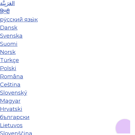
العَرَبِيَّة
हिन्दी
ру́сский язы́к
Dansk
Svenska
Suomi
Norsk
Türkçe
Polski
Româna
Ceština
Slovenský
Magyar
Hrvatski
български
Lietuvos
Slovenščina