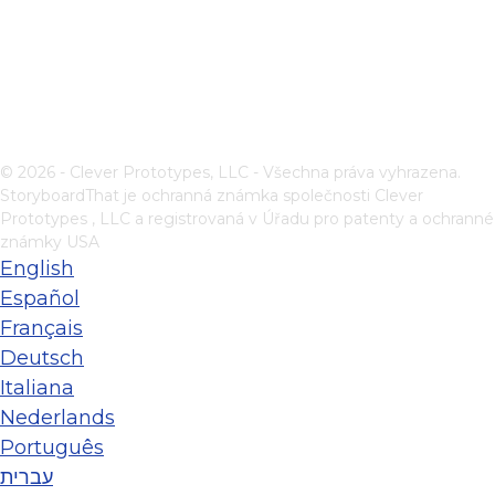
© 2026 - Clever Prototypes, LLC - Všechna práva vyhrazena.
StoryboardThat je ochranná známka společnosti
Clever
Prototypes , LLC
a registrovaná v Úřadu pro patenty a ochranné
známky USA
English
Español
Français
Deutsch
Italiana
Nederlands
Português
עברית