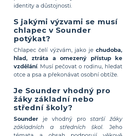
identity a důstojnosti.
S jakými výzvami se musí
chlapec v Sounder
potýkat?
Chlapec čelí výzvám, jako je
chudoba,
hlad, ztráta a omezený přístup ke
vzdělání
. Musí pečovat o rodinu, hledat
otce a psa a překonávat osobní obtíže.
Je Sounder vhodný pro
žáky základní nebo
střední školy?
Sounder
je vhodný pro
starší žáky
základních a středních škol
. Jeho
témata a obsah podporují věkově