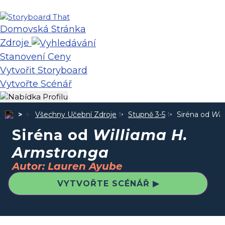
Domovská Stránka
Zdroje
Stanovení Ceny
Vytvořit Storyboard
Vytvořte Scénář
Všechny Učební Zdroje
Stupně 3-5
Siréna od
Wil
Siréna od
Williama H.
Armstronga
Autor: Lauren Ayube
VYTVOŘTE SCÉNÁŘ ▶