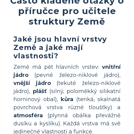
Často kladené otázky o
příručce pro učitele
struktury Země
Jaké jsou hlavní vrstvy
Země a jaké mají
vlastnosti?
Země má pět hlavních vrstev:
vnitřní
jádro
(pevné železo-niklové jádro),
vnější jádro
(tekuté železo-niklové
jádro),
plášť
(silný, poloměkký silikatní
horninový obal),
kůra
(tenká, skalnatá
povrchová vrstva různé tloušťky) a
atmosféra
(plynná obálka převážně
dusíku a kyslíku). Každá vrstva má své
jedinečné vlastnosti a funkce.