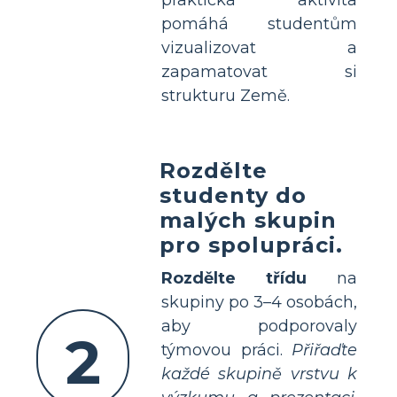
praktická aktivita
pomáhá studentům
vizualizovat a
zapamatovat si
strukturu Země.
Rozdělte
studenty do
malých skupin
pro spolupráci.
Rozdělte třídu
na
skupiny po 3–4 osobách,
aby podporovaly
2
týmovou práci.
Přiřaďte
každé skupině vrstvu k