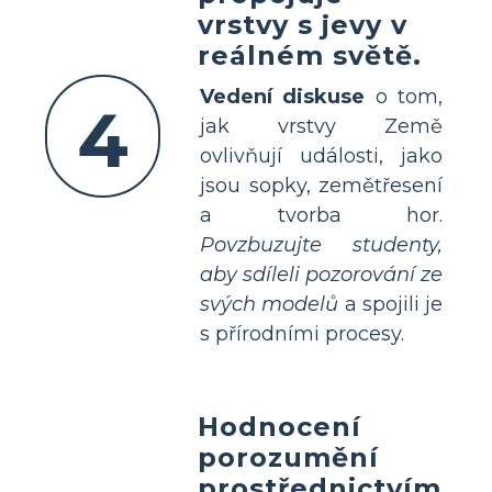
vrstvy s jevy v
reálném světě.
Vedení diskuse
o tom,
4
jak vrstvy Země
ovlivňují události, jako
jsou sopky, zemětřesení
a tvorba hor.
Povzbuzujte studenty,
aby sdíleli pozorování ze
svých modelů
a spojili je
s přírodními procesy.
Hodnocení
porozumění
prostřednictvím