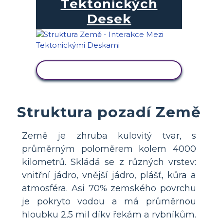
Tektonických
Desek
ZOBRAZIT AKTIVITU
Struktura pozadí Země
Země je zhruba kulovitý tvar, s
průměrným poloměrem kolem 4000
kilometrů. Skládá se z různých vrstev:
vnitřní jádro, vnější jádro, plášť, kůra a
atmosféra. Asi 70% zemského povrchu
je pokryto vodou a má průměrnou
hloubku 2,5 mil díky řekám a rybníkům.