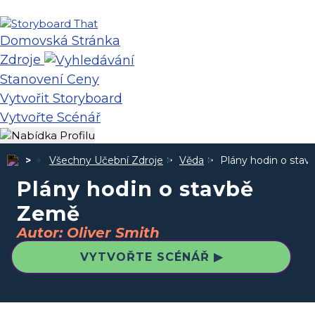
Domovská Stránka
Zdroje
Stanovení Ceny
Vytvořit Storyboard
Vytvořte Scénář
Všechny Učební Zdroje
Věda
Plány hodin o sta
Plány hodin o stavbě
Země
Autor: Oliver Smith
VYTVOŘTE SCÉNÁŘ ▶