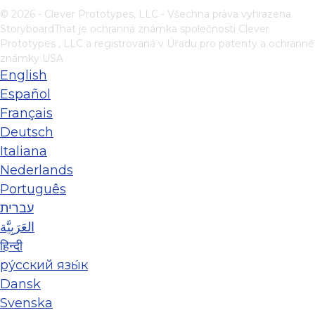
© 2026 - Clever Prototypes, LLC - Všechna práva vyhrazena.
StoryboardThat je ochranná známka společnosti
Clever
Prototypes , LLC
a registrovaná v Úřadu pro patenty a ochranné
známky USA
English
Español
Français
Deutsch
Italiana
Nederlands
Português
עברית
العَرَبِيَّة
हिन्दी
ру́сский язы́к
Dansk
Svenska