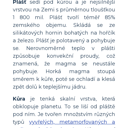
Plášť
sedí pod kůrou a je nejsilnější
vrstvou na Zemi s průměrnou tloušťkou
1 800 mil. Plášť tvoří téměř 85%
zemského objemu. Skládá se ze
silikátových hornin bohatých na hořčík
a železo. Plášť je polotavený a pohybuje
se. Nerovnoměrné teplo v plášti
způsobuje konvekční proudy, což
znamená, že magma se neustále
pohybuje. Horká magma stoupá
směrem k kůře, poté se ochladí a klesá
zpět dolů k teplejšímu jádru.
Kůra
je tenká skalní vrstva, která
obklopuje planetu. To se liší od pláště
pod ním. Je tvořen množstvím různých
typů
vyvřelých, metamorfovaných a