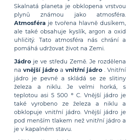
Skalnatá planeta je obklopena vrstvou
plynů známou jako atmosféra.
Atmosféra
je tvořena hlavně dusíkem,
ale také obsahuje kyslík, argon a oxid
uhličitý. Tato atmosféra nás chrání a
pomáhá udržovat život na Zemi.
Jádro
je ve středu Země. Je rozdělena
na
vnější jádro
a
vnitřní jádro
. Vnitřní
jádro je pevné a skládá se ze slitiny
železa a niklu. Je velmi horká, s
teplotou asi 5 500 ° C. Vnější jádro je
také vyrobeno ze železa a niklu a
obklopuje vnitřní jádro. Vnější jádro je
pod menším tlakem než vnitřní jádro a
je v kapalném stavu.