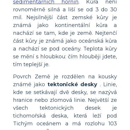
sedimentárních hornin
. Kůra není
rovnoměrně silná a liší se od 3 do 30
mil. Nejsilnější část zemské kůry je
známá jako kontinentální kůra a
nachází se tam, kde je země. Nejtenčí
část kůry je známá jako oceánská kůra
a nachází se pod oceány. Teplota kůry
se mění s hloubkou: čím hlouběji jdete,
tím teplejší je.
Povrch Země je rozdělen na kousky
známé jako
tektonické desky
. Linie,
kde se setkávají dvě desky, se nazývá
hranice nebo zlomová linie. Největší ze
všech tektonických desek je
tichomořská deska, která leží pod
Tichým oceánem a má rozlohu 103