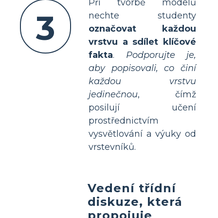
Při tvorbě modelů
3
nechte studenty
označovat každou
vrstvu a sdílet klíčové
fakta
.
Podporujte je,
aby popisovali, co činí
každou vrstvu
jedinečnou
, čímž
posilují učení
prostřednictvím
vysvětlování a výuky od
vrstevníků.
Vedení třídní
diskuze, která
propojuje