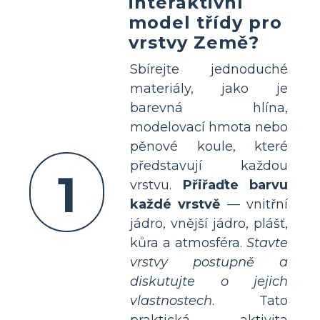
interaktivní
model třídy pro
vrstvy Země?
Sbírejte jednoduché
materiály, jako je
barevná hlína,
modelovací hmota nebo
pěnové koule, které
představují každou
1
vrstvu.
Přiřaďte barvu
každé vrstvě
— vnitřní
jádro, vnější jádro, plášť,
kůra a atmosféra.
Stavte
vrstvy postupně a
diskutujte o jejich
vlastnostech
. Tato