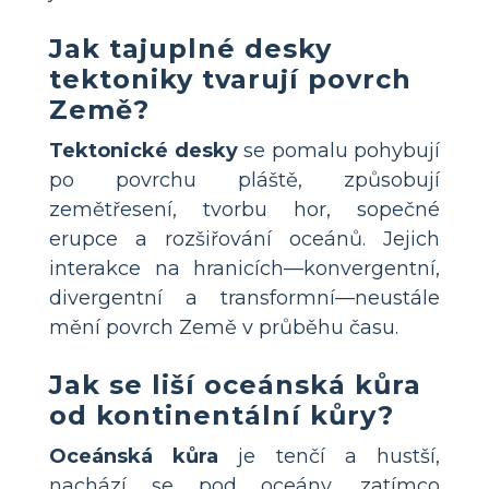
Jak tajuplné desky
tektoniky tvarují povrch
Země?
Tektonické desky
se pomalu pohybují
po povrchu pláště, způsobují
zemětřesení, tvorbu hor, sopečné
erupce a rozšiřování oceánů. Jejich
interakce na hranicích—konvergentní,
divergentní a transformní—neustále
mění povrch Země v průběhu času.
Jak se liší oceánská kůra
od kontinentální kůry?
Oceánská kůra
je tenčí a hustší,
nachází se pod oceány, zatímco