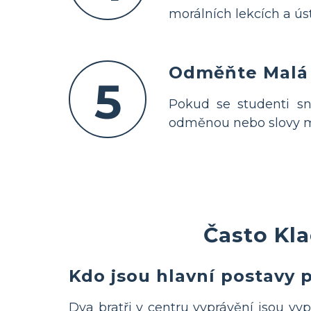
morálních lekcích a ú
Odměňte Malá
5
Pokud se studenti sn
odměnou nebo slovy mot
Často Kla
Kdo jsou hlavní postavy 
Dva bratři v centru vyprávění jsou vy