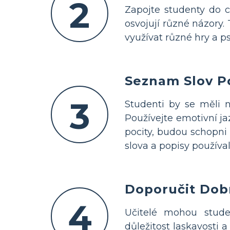
2
Zapojte studenty do cv
osvojují různé názory.
využívat různé hry a p
Seznam Slov P
3
Studenti by se měli n
Používejte emotivní ja
pocity, budou schopni
slova a popisy používali
Doporučit Dob
4
Učitelé mohou stude
důležitost laskavosti 