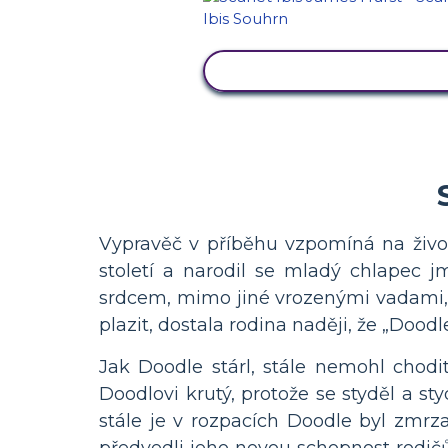
ZOBRAZIT AKTIVITU
Vypravěč v příběhu vzpomíná na živo
století a narodil se mladý chlapec j
srdcem, mimo jiné vrozenými vadami, t
plazit, dostala rodina naději, že „Dood
Jak Doodle stárl, stále nemohl chodi
Doodlovi krutý, protože se styděl a sty
stále je v rozpacích Doodle byl zmrz
předvedli jeho novou schopnost rodičů