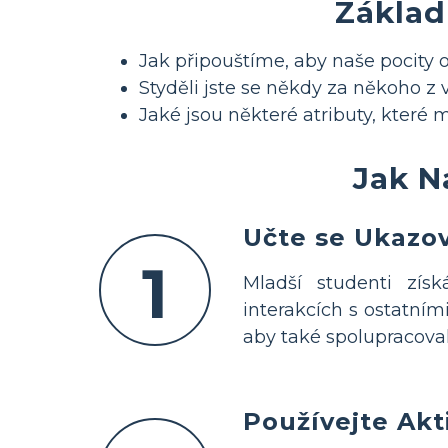
Základ
Jak připouštíme, aby naše pocity o
Styděli jste se někdy za někoho z 
Jaké jsou některé atributy, které 
Jak N
Učte se Ukazo
1
Mladší studenti získ
interakcích s ostatním
aby také spolupracovali
Používejte Akti