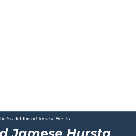
he Scarlet Ibis
od Jamese Hursta
d Jamese Hursta