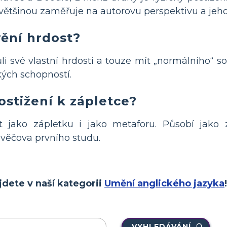
ětšinou zaměřuje na autorovu perspektivu a jeho či
vění hrdost?
i své vlastní hrdosti a touze mít „normálního“ s
kých schopností.
ostižení k zápletce?
t jako zápletku i jako metaforu. Působí jako 
ravěčova prvního studu.
jdete v naší kategorii
Umění anglického jazyka
!
VYHLEDÁVÁNÍ