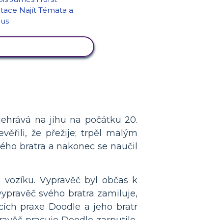
RAZIT AKTIVITU
ehrává na jihu na počátku 20.
ěřili, že přežije; trpěl malým
ého bratra a nakonec se naučil
m vozíku. Vypravěč byl občas k
 vypravěč svého bratra zamiluje,
cích praxe Doodle a jeho bratr
avěč pracuje Doodle zarputile,