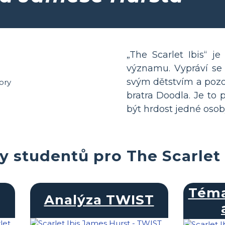
„The Scarlet Ibis“ j
významu. Vypráví se 
svým dětstvím a poz
bratra Doodla. Je to 
být hrdost jedné osoby
ty studentů pro The Scarlet 
Téma
Analýza TWIST