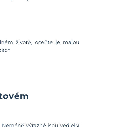
lném životě, oceňte je malou
pách.
atovém
n. Neméně výrazné jsou vedlejší