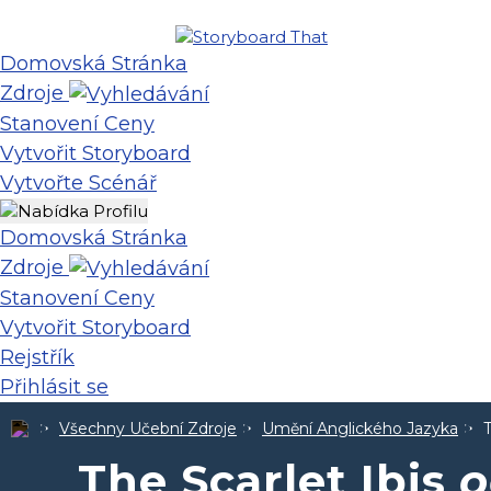
Domovská Stránka
Zdroje
Stanovení Ceny
Vytvořit Storyboard
Vytvořte Scénář
Domovská Stránka
Zdroje
Stanovení Ceny
Vytvořit Storyboard
Rejstřík
Přihlásit se
Všechny Učební Zdroje
Umění Anglického Jazyka
T
The Scarlet Ibis
o