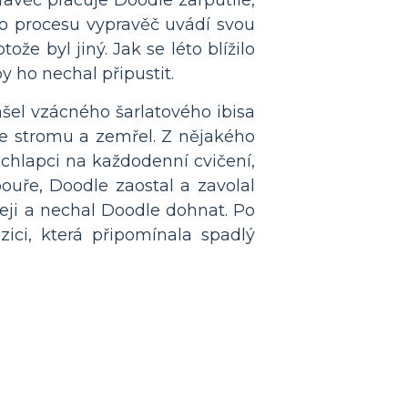
to procesu vypravěč uvádí svou
ože byl jiný. Jak se léto blížilo
by ho nechal připustit.
šel vzácného šarlatového ibisa
ze stromu a zemřel. Z nějakého
chlapci na každodenní cvičení,
bouře, Doodle zaostal a zavolal
eji a nechal Doodle dohnat. Po
zici, která připomínala spadlý