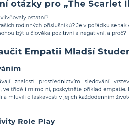
ní otázky pro „The Scarlet I
vlivňovaly ostatní?
vašich rodinných příslušníků? Je v pořádku se tak c
mohou být u člověka pozitivní a negativní, a proč?
aučit Empatii Mladší Stude
váním
ávají znalosti prostřednictvím sledování vrst
i, ve třídě i mimo ni, poskytněte příklad empatie.
 a mluvili o laskavosti v jejich každodenním život
vity Role Play