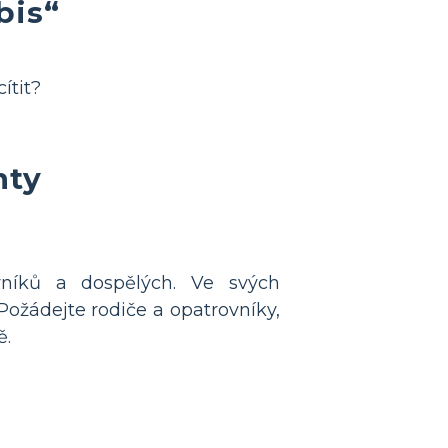
bis“
ítit?
nty
evníků a dospělých. Ve svých
 Požádejte rodiče a opatrovníky,
ě.