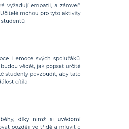
eré vyžadují empatii, a zároveň
Učitelé mohou pro tyto aktivity
 studentů.
emoce i emoce svých spolužáků.
 budou vědět, jak popsat určité
é studenty povzbudit, aby tato
lost cítila.
íběhy, díky nimž si uvědomí
vat později ve třídě a mluvit o