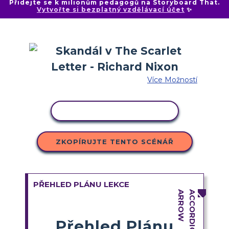
Přidejte se k milionům pedagogů na Storyboard That.
Vytvořte si bezplatný vzdělávací účet
✨
Více Možností
KOPÍROVAT AKTIVITU
ZKOPÍRUJTE TENTO SCÉNÁŘ
PŘEHLED PLÁNU LEKCE
Přehled Plánu