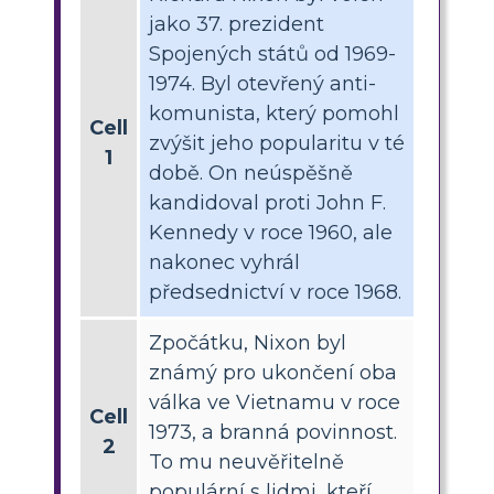
jako 37. prezident
Spojených států od 1969-
1974. Byl otevřený anti-
komunista, který pomohl
Cell
zvýšit jeho popularitu v té
1
době. On neúspěšně
kandidoval proti John F.
Kennedy v roce 1960, ale
nakonec vyhrál
předsednictví v roce 1968.
Zpočátku, Nixon byl
známý pro ukončení oba
válka ve Vietnamu v roce
Cell
1973, a branná povinnost.
2
To mu neuvěřitelně
populární s lidmi, kteří