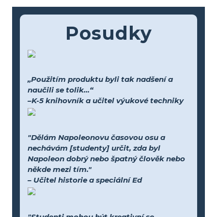
Posudky
„Použitím produktu byli tak nadšení a
naučili se tolik...“
–K-5 knihovník a učitel výukové techniky
"Dělám Napoleonovu časovou osu a
nechávám [studenty] určit, zda byl
Napoleon dobrý nebo špatný člověk nebo
někde mezi tím."
– Učitel historie a speciální Ed
"Studenti mohou být kreativní se