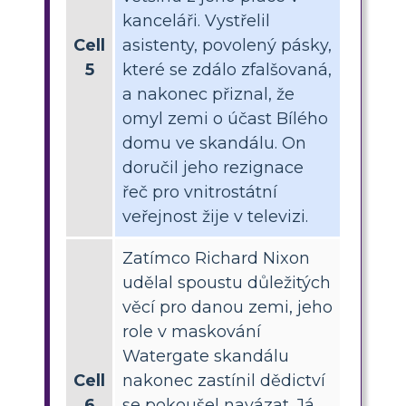
kanceláři. Vystřelil
Cell
asistenty, povolený pásky,
5
které se zdálo zfalšovaná,
a nakonec přiznal, že
omyl zemi o účast Bílého
domu ve skandálu. On
doručil jeho rezignace
řeč pro vnitrostátní
veřejnost žije v televizi.
Zatímco Richard Nixon
udělal spoustu důležitých
věcí pro danou zemi, jeho
role v maskování
Watergate skandálu
Cell
nakonec zastínil dědictví
6
se pokoušel navázat. Já