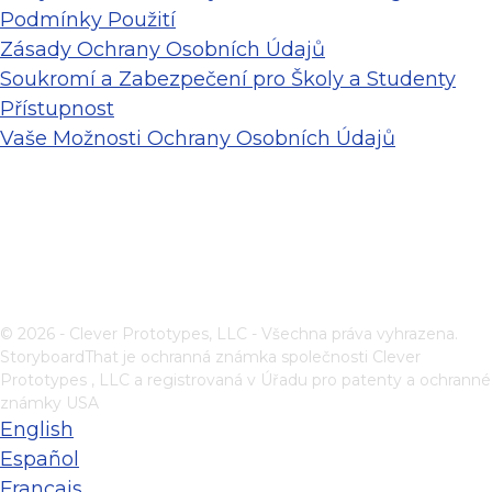
Podmínky Použití
Zásady Ochrany Osobních Údajů
Soukromí a Zabezpečení pro Školy a Studenty
Přístupnost
Vaše Možnosti Ochrany Osobních Údajů
© 2026 - Clever Prototypes, LLC - Všechna práva vyhrazena.
StoryboardThat je ochranná známka společnosti
Clever
Prototypes , LLC
a registrovaná v Úřadu pro patenty a ochranné
známky USA
English
Español
Français