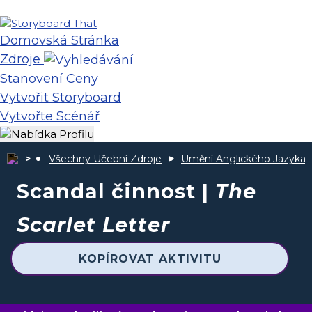
Domovská Stránka
Zdroje
Stanovení Ceny
Vytvořit Storyboard
Vytvořte Scénář
Všechny Učební Zdroje
Umění Anglického Jazyka
Scandal činnost |
The
Scarlet Letter
KOPÍROVAT AKTIVITU