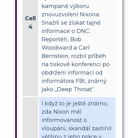
kampaně výboru
znovuzvolení Nixona.
Cell
Snažili se získat tajné
4
informace o DNC.
Reportéři, Bob
Woodward a Carl
Bernstein, rozbil příběh
na tiskové konferenci po
obdržení informací od
informátora FBI, známý
jako „Deep Throat“.
I když to je ještě známo,
zda Nixon měl
informovanost o
vloupání, skandál zastínil
většinu z jeho práce v