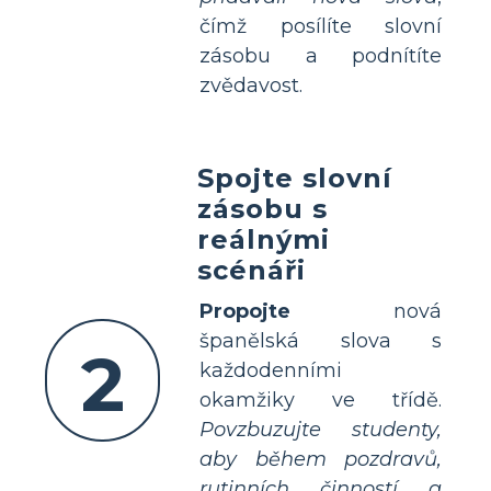
čímž posílíte slovní
zásobu a podnítíte
zvědavost.
Spojte slovní
zásobu s
reálnými
scénáři
Propojte
nová
španělská slova s
2
každodenními
okamžiky ve třídě.
Povzbuzujte studenty,
aby během pozdravů,
rutinních činností a