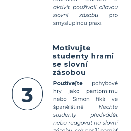
aktivit používali cílovou
slovní zásobu
pro
smysluplnou praxi.
Motivujte
studenty hrami
se slovní
zásobou
Používejte
pohybové
3
hry jako pantomimu
nebo Simon říká ve
španělštině.
Nechte
studenty předvádět
nebo reagovat na slovní
zásobu
, což posílí paměť