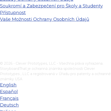
Soukromí a Zabezpečení pro Školy a Studenty
Přístupnost
Vaše Možnosti Ochrany Osobních Údajů
© 2026 - Clever Prototypes, LLC - Všechna práva vyhrazena.
StoryboardThat je ochranná známka společnosti
Clever
Prototypes , LLC
a registrovaná v Úřadu pro patenty a ochranné
známky USA
English
Español
Français
Deutsch