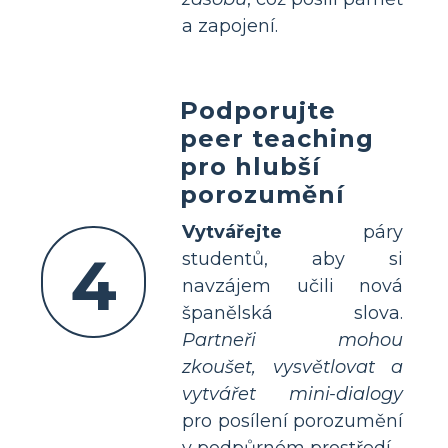
a zapojení.
Podporujte
peer teaching
pro hlubší
porozumění
Vytvářejte
páry
4
studentů, aby si
navzájem učili nová
španělská slova.
Partneři mohou
zkoušet, vysvětlovat a
vytvářet mini-dialogy
pro posílení porozumění
v podpůrném prostředí.