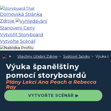
Domovská Stránka
Zdroje
Stanovení Ceny
Vytvořit Storyboard
Vytvořte Scénář
Všechny Učební Zdroje
Světové Jazyky
Výuka šp
Výuka španělštiny
pomocí storyboardů
Plány Lekcí Ana Peach a Rebecca
Ray
VYTVOŘTE SCÉNÁŘ ▶