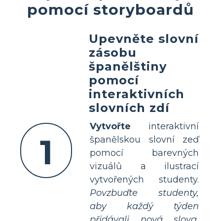
pomocí storyboardů
Upevněte slovní
zásobu
španělštiny
pomocí
interaktivních
slovních zdí
Vytvořte
interaktivní
1
španělskou slovní zeď
pomocí barevných
vizuálů a ilustrací
vytvořených studenty.
Povzbuďte studenty,
aby každý týden
přidávali nová slova
,