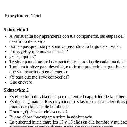
Storyboard Text
Skluzavka: 1
A ver Juanita hoy aprenderás con tus compañeros, las etapas del
desarrollo de la vida
Son etapas que toda persona va pasando a lo largo de su vida..
profe, ¿Hoy que nos va enseñar?
¿Y eso que es?
Te sirve para conocer las características propias de cada una de ell
También te sirve para describir, explicar o predecir los grandes c
que van ocurriendo en el cuerpo
¿Y para que me sirve conocerlas?
Que chévere
Skluzavka: 2
Es el periodo de vida de la persona entre la aparición de la pubert
Es decir....¿Juanita, Rosa y yo tenemos las mismas características
estamos en la etapa de la infancia
Doctor ¿Qué es la adolescencia?
Bueno ahora investigaran sobre la adolecencia
La pubertad inicia entre los 13 y 15 años en ella hombre y mujere