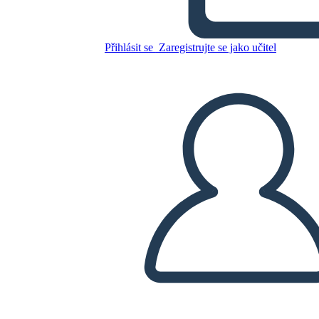
Zkopírujte tento scénář
Přihlásit se
Zaregistrujte se jako učitel
VYTVOŘIT STORYBOARD
PŘEHRÁT PREZENTACI
PŘEČTI MI