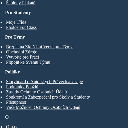
Šablony Plakátů
Pro Studenty
Moje Třída
Photos For Class
Pro Týmy
Bezplatná Zkušební Verze pro Týmy
Obchodní Zdroje
Vytvořte pro Práci
Připojit ke Svému Týmu
Politiky
Storyboard o Autorských Právech a Usage
Podmínky Použití
Zásady Ochrany Osobních Údajů
Soukromí a Zabezpečení pro Školy a Studenty
Přístupnost
Vaše Možnosti Ochrany Osobních Údajů
O
O nás