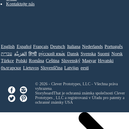
Kontaktujte nás
English
Español
Français
Deutsch
Italiana
Nederlands
Português
עברית
العَرَبِيَّة
हिन्दी
ру́сский язы́к
Dansk
Svenska
Suomi
Norsk
Türkçe
Polski
Româna
Ceština
Slovenský
Magyar
Hrvatski
български
Lietuvos
Slovenščina
Latvijas
eesti
© 2026 - Clever Prototypes, LLC - Všechna práva
vyhrazena.
StoryboardThat je ochranná známka společnosti
Clever
Prototypes , LLC
a registrovaná v Úřadu pro patenty a
ochranné známky USA