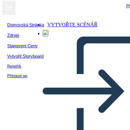
Př
VYTVOŘTE SCÉNÁŘ
Domovská Stránka
Zdroje
Zobrazit jako
Stanovení Ceny
prezentaci
Vytvořit Storyboard
Rejstřík
Přihlásit se
Untitled Storyboard