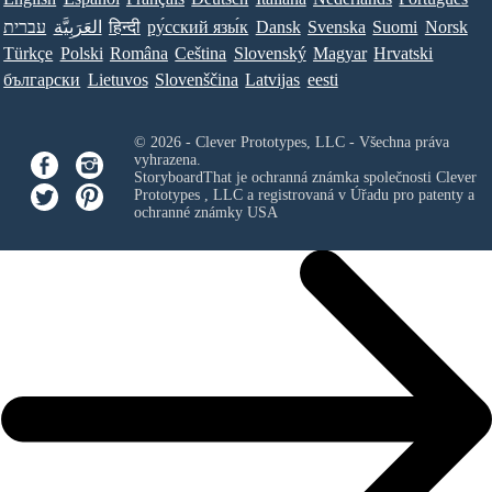
עברית
العَرَبِيَّة
हिन्दी
ру́сский язы́к
Dansk
Svenska
Suomi
Norsk
Türkçe
Polski
Româna
Ceština
Slovenský
Magyar
Hrvatski
български
Lietuvos
Slovenščina
Latvijas
eesti
© 2026 - Clever Prototypes, LLC - Všechna práva
vyhrazena.
StoryboardThat je ochranná známka společnosti
Clever
Prototypes , LLC
a registrovaná v Úřadu pro patenty a
ochranné známky USA