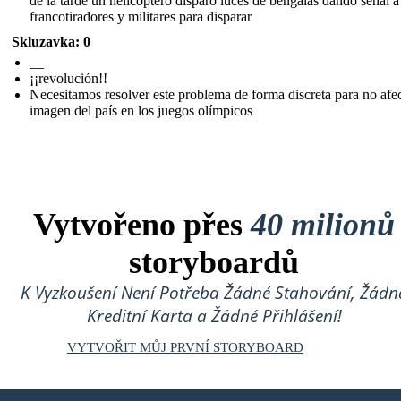
de la tarde un helicóptero disparo luces de bengalas dando señal a
francotiradores y militares para disparar
Skluzavka: 0
__
¡¡revolución!!
Necesitamos resolver este problema de forma discreta para no afec
imagen del país en los juegos olímpicos
Vytvořeno přes
40 milionů
storyboardů
K Vyzkoušení Není Potřeba Žádné Stahování, Žádn
Kreditní Karta a Žádné Přihlášení!
VYTVOŘIT MŮJ PRVNÍ STORYBOARD