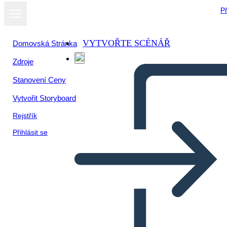
Př
VYTVOŘTE SCÉNÁŘ
Domovská Stránka
Zdroje
Zobrazit jako
Stanovení Ceny
prezentaci
Vytvořit Storyboard
Rejstřík
Přihlásit se
MOVIENTO DEL 68