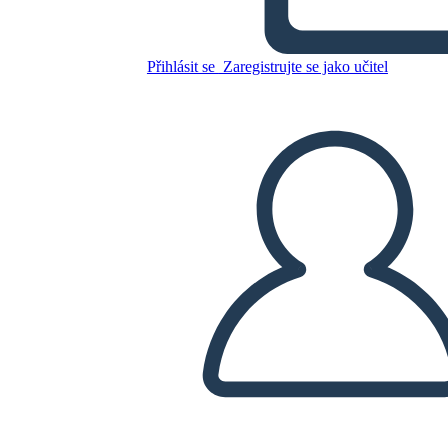
Přihlásit se
Zaregistrujte se jako učitel
Zkopírujte tento scénář
VYTVOŘIT STORYBOARD
PŘEHRÁT PREZENTACI
PŘEČTI MI