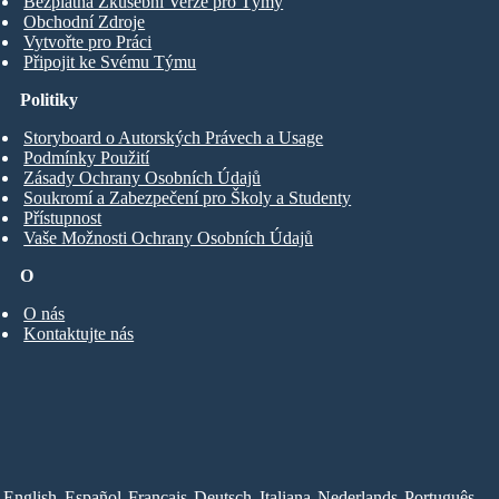
Bezplatná Zkušební Verze pro Týmy
Obchodní Zdroje
Vytvořte pro Práci
Připojit ke Svému Týmu
Politiky
Storyboard o Autorských Právech a Usage
Podmínky Použití
Zásady Ochrany Osobních Údajů
Soukromí a Zabezpečení pro Školy a Studenty
Přístupnost
Vaše Možnosti Ochrany Osobních Údajů
O
O nás
Kontaktujte nás
English
Español
Français
Deutsch
Italiana
Nederlands
Português