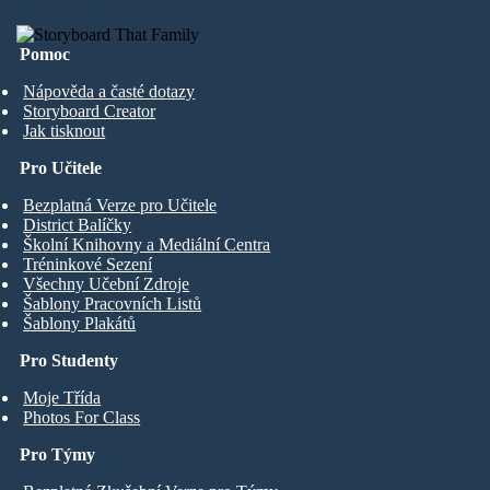
Pomoc
Nápověda a časté dotazy
Storyboard Creator
Jak tisknout
Pro Učitele
Bezplatná Verze pro Učitele
District Balíčky
Školní Knihovny a Mediální Centra
Tréninkové Sezení
Všechny Učební Zdroje
Šablony Pracovních Listů
Šablony Plakátů
Pro Studenty
Moje Třída
Photos For Class
Pro Týmy