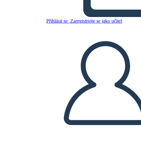
Zkopírujte tento scénář
Přihlásit se
Zaregistrujte se jako učitel
VYTVOŘIT STORYBOARD
PŘEHRÁT PREZENTACI
PŘEČTI MI