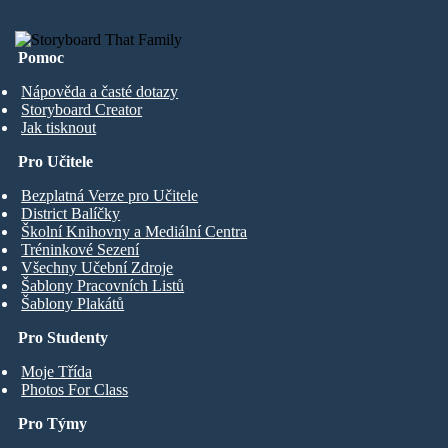
Pomoc
Nápověda a časté dotazy
Storyboard Creator
Jak tisknout
Pro Učitele
Bezplatná Verze pro Učitele
District Balíčky
Školní Knihovny a Mediální Centra
Tréninkové Sezení
Všechny Učební Zdroje
Šablony Pracovních Listů
Šablony Plakátů
Pro Studenty
Moje Třída
Photos For Class
Pro Týmy