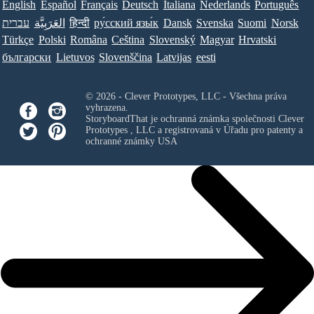
English
Español
Français
Deutsch
Italiana
Nederlands
Português
עברית
العَرَبِيَّة
हिन्दी
ру́сский язы́к
Dansk
Svenska
Suomi
Norsk
Türkçe
Polski
Româna
Ceština
Slovenský
Magyar
Hrvatski
български
Lietuvos
Slovenščina
Latvijas
eesti
© 2026 - Clever Prototypes, LLC - Všechna práva
vyhrazena.
StoryboardThat je ochranná známka společnosti
Clever
Prototypes , LLC
a registrovaná v Úřadu pro patenty a
ochranné známky USA