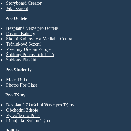
Storyboard Creator
Jak tisknout
Pro Učitele
Bezplatná Verze pro Učitele
District Balíčky
Školní Knihovny a Mediální Centra
Tréninkové Sezení
Všechny Učební Zdroje
Šablony Pracovních Listů
Šablony Plakátů
Pro Studenty
Moje Třída
Photos For Class
Pro Týmy
Bezplatná Zkušební Verze pro Týmy
Obchodní Zdroje
Vytvořte pro Práci
Připojit ke Svému Týmu
Politiky