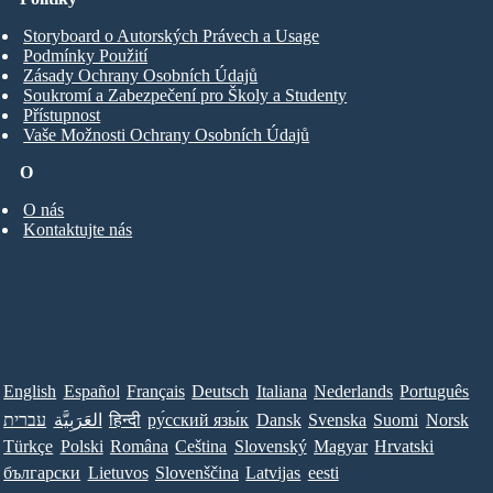
Storyboard o Autorských Právech a Usage
Podmínky Použití
Zásady Ochrany Osobních Údajů
Soukromí a Zabezpečení pro Školy a Studenty
Přístupnost
Vaše Možnosti Ochrany Osobních Údajů
O
O nás
Kontaktujte nás
English
Español
Français
Deutsch
Italiana
Nederlands
Português
עברית
العَرَبِيَّة
हिन्दी
ру́сский язы́к
Dansk
Svenska
Suomi
Norsk
Türkçe
Polski
Româna
Ceština
Slovenský
Magyar
Hrvatski
български
Lietuvos
Slovenščina
Latvijas
eesti