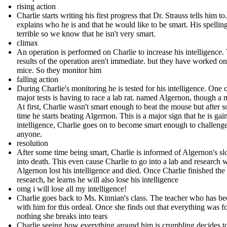
rising action
Charlie starts writing his first progress that Dr. Strauss tells him to
explains who he is and that he would like to be smart. His spelling
terrible so we know that he isn't very smart.
climax
An operation is performed on Charlie to increase his intelligence.
results of the operation aren't immediate. but they have worked on
mice. So they monitor him
falling action
During Charlie's monitoring he is tested for his intelligence. One o
major tests is having to race a lab rat. named Algernon, though a 
At first, Charlie wasn't smart enough to beat the mouse but after 
time he starts beating Algernon. This is a major sign that he is gai
intelligence, Charlie goes on to become smart enough to challeng
anyone.
resolution
After some time being smart, Charlie is informed of Algernon's sl
into death. This even cause Charlie to go into a lab and research
Algernon lost his intelligence and died. Once Charlie finished the
research, he learns he will also lose his intelligence
omg i will lose all my intelligence!
Charlie goes back to Ms. Kinnian's class. The teacher who has b
with him for this ordeal. Once she finds out that everything was f
nothing she breaks into tears
Charlie seeing how everything around him is crumbling decides t