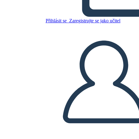
Přihlásit se
Zaregistrujte se jako učitel
Zkopírujte tento scénář
VYTVOŘIT STORYBOARD
PŘEHRÁT PREZENTACI
PŘEČTI MI