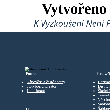
Vytvořeno
K Vyzkoušení Není 
VYTVOŘIT MŮJ PRVNÍ STORYBO
Pomoc
Pro Uči
Nápověda a časté dotazy
Bezplat
Storyboard Creator
Distric
Jak tisknout
Školní 
Trénink
Všechn
Šablony
Šablony
O