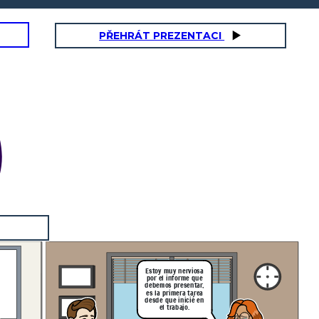
PŘEHRÁT PREZENTACI
Estoy muy nerviosa
por el informe que
debemos presentar,
es la primera tarea
desde que inicié en
el trabajo.