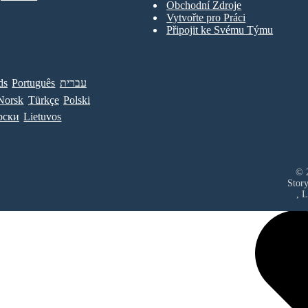
Obchodní Zdroje
Vytvořte pro Práci
Připojit ke Svému Týmu
ds
Português
עברית
Norsk
Türkçe
Polski
рски
Lietuvos
© 2
Stor
, 