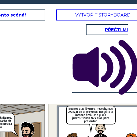
ento scénář
VYTVOŘIT STORYBOARD
PŘEČTI MI
Estoy muy nerviosa
por el informe que
debemos presentar,
es la primera tarea
desde que inicié en
el trabajo.
Ten calma, tres de los primeros
pasos que debes hacer es mirar
desde el balcón, identificar el
desafío adaptativo y regular tu
estrés, para desarrollar las cosas
de la mejor manera, además
tendrás mi ayuda y lo
lograremos, solo confiemos en
nuestro trabajo como equipo
Buenos días jóvenes, necesitamos
avanzar en el proyecto, necesito el
informe detallado el día
rta Ramos.
jueves.Tienen tres días para
ntados de
presentar.
Los felicito por el informe,Esta bien detallado y bien elaborado.
en nuestra
Sigamos trabajando así, la empresa siempre busca contar con el
a.
apoyo de todos sus integrantes, procurando que todos
participen, fomentando el liderazgo y armonía como lo han hecho
ustedes .