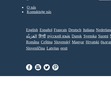
O nás
Kontaktujte nás
English
Español
Français
Deutsch
Italiana
Nederlan
العَرَبِيَّة
हिन्दी
ру́сский язы́к
Dansk
Svenska
Suomi
Româna
Ceština
Slovenský
Magyar
Hrvatski
бълга
Slovenščina
Latvijas
eesti