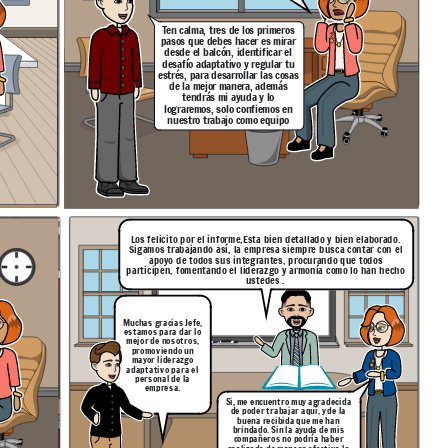
Ten calma, tres de los primeros
pasos que debes hacer es mirar
desde el balcón, identificar el
desafío adaptativo y regular tu
estrés, para desarrollar las cosas
de la mejor manera, además
tendrás mi ayuda y lo
lograremos, solo confiemos en
nuestro trabajo como equipo
Los felicito por el informe,Esta bien detallado y bien elaborado.
Sigamos trabajando así, la empresa siempre busca contar con el
apoyo de todos sus integrantes, procurando que todos
participen, fomentando el liderazgo y armonía como lo han hecho
ustedes .
Muchas gracias Jefe,
estamos para dar lo
mejor de nosotros,
promoviendo un
mayor liderazgo
adaptativo para el
personal de la
empresa.
Si, me encuentro muy agradecida
de poder trabajar aquí, y de la
buena recibida que me han
brindado. Sin la ayuda de mis
compañeros no podría haber