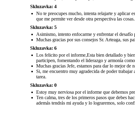
Skluzavka: 4
Los felicito por el informe,Esta bien detallado y bien elaborado.
Sigamos trabajando así, la empresa siempre busca contar con el
No te preocupes mucho, intenta relajarte y aplicar 
apoyo de todos sus integrantes, procurando que todos
participen, fomentando el liderazgo y armonía como lo han hecho
que me permite ver desde otra perspectiva las cosas.
ustedes .
Skluzavka: 5
Muchas gracias Jefe,
estamos para dar lo
mejor de nosotros,
Asimismo, intento enfocarme y enfrentar el desafío
promoviendo un
mayor liderazgo
adaptativo para el
Muchas gracias por sus consejos Sr. Arteaga, sus pa
personal de la
empresa.
Si, me encuentro muy agradecida
de poder trabajar aquí, y de la
Skluzavka: 6
buena recibida que me han
brindado. Sin la ayuda de mis
compañeros no podría haber
Los felicito por el informe,Esta bien detallado y b
realizado de manera efectiva la
tarea.
participen, fomentando el liderazgo y armonía como
Muchas gracias Jefe, estamos para dar lo mejor de 
Si, me encuentro muy agradecida de poder trabajar 
tarea.
Skluzavka: 0
Estoy muy nerviosa por el informe que debemos presen
Ten calma, tres de los primeros pasos que debes hacer
además tendrás mi ayuda y lo lograremos, solo con