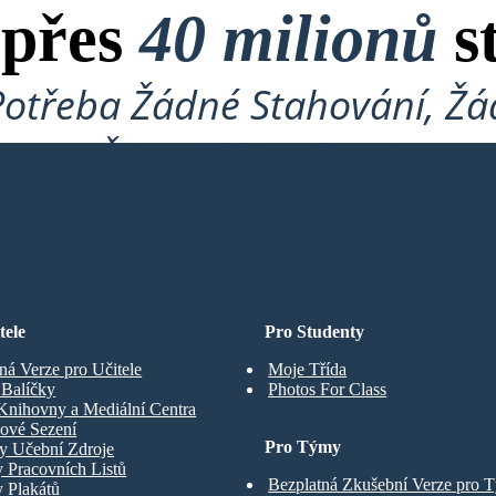
 přes
40 milionů
s
Potřeba Žádné Stahování, Žád
Žádné Přihlášení!
ARD
tele
Pro Studenty
ná Verze pro Učitele
Moje Třída
t Balíčky
Photos For Class
Knihovny a Mediální Centra
ové Sezení
Pro Týmy
y Učební Zdroje
 Pracovních Listů
Bezplatná Zkušební Verze pro 
 Plakátů