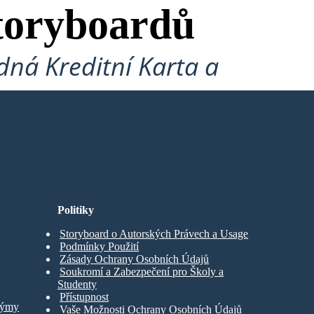
toryboardů
ná Kreditní Karta a
Politiky
Storyboard o Autorských Právech a Usage
Podmínky Použití
Zásady Ochrany Osobních Údajů
Soukromí a Zabezpečení pro Školy a
Studenty
Přístupnost
Týmy
Vaše Možnosti Ochrany Osobních Údajů