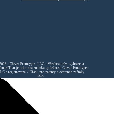
026 - Clever Prototypes, LLC - Všechna práva vyhrazena.
yboardThat je ochranná známka společnosti
Clever Prototypes
LLC
a registrovaná v Úřadu pro patenty a ochranné známky
USA