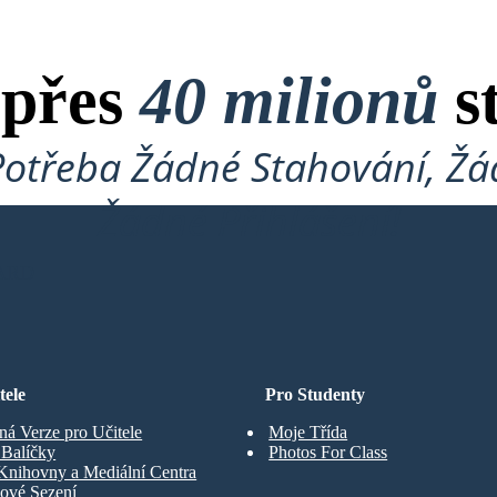
 přes
40 milionů
s
Potřeba Žádné Stahování, Žád
Žádné Přihlášení!
ARD
tele
Pro Studenty
ná Verze pro Učitele
Moje Třída
t Balíčky
Photos For Class
Knihovny a Mediální Centra
ové Sezení