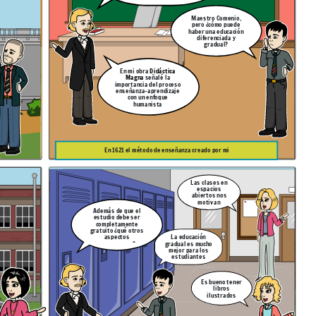
Maestro Comenio,
pero ¿cómo puede
haber una educación
diferenciada y
gradual?
En mi obra
Didáctica
Magna
señalé la
importancia del proceso
enseñanza-aprendizaje
con un enfoque
humanista
En 1621 el método de enseñanza creado por mi
Las clases en
espacios
abiertos nos
motivan
Además de que el
estudio debe ser
completamente
gratuito ¿qué otros
aspectos
La educación
proponemos?
gradual es mucho
mejor para los
estudiantes
Es bueno tener
libros
ilustrados