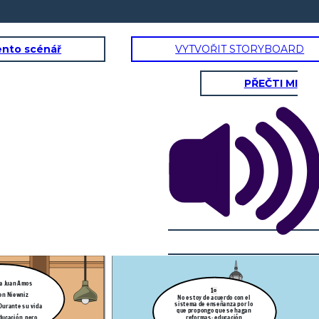
ento scénář
VYTVOŘIT STORYBOARD
PŘEČTI MI
Por eso La Pampedia (Educación
Universal) se basa en qué todos los
hombres somos iguales, además de
hacer asequiblela educacióndin
distinción de clase social
Maestro Comenio,
pero ¿cómo puede
haber una educación
diferenciada y
y
gradual?
s
ir
En mi obra
Didáctica
Magna
señalé la
importancia del proceso
enseñanza-aprendizaje
con un enfoque
humanista
En 1621 el método de enseñanza creado por mi
a Juan Amos
1°
en Niewniz
No estoy de acuerdo con el
Las clases en
sistema de enseñanza por lo
espacios
Durante su vida
que propongo que se hagan
abiertos nos
motivan
reformas: educación
ducación, pero