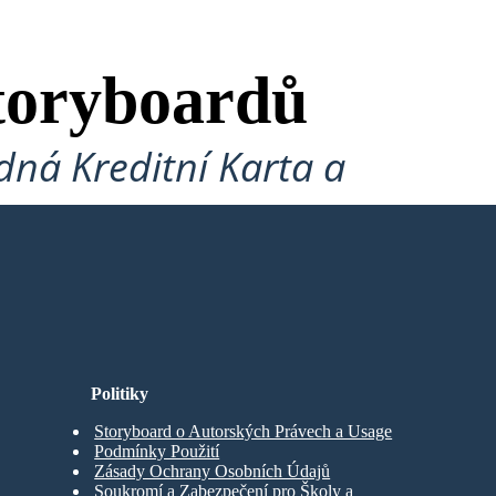
toryboardů
ná Kreditní Karta a
Politiky
Storyboard o Autorských Právech a Usage
Podmínky Použití
Zásady Ochrany Osobních Údajů
Soukromí a Zabezpečení pro Školy a