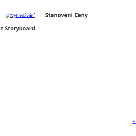
Stanovení Ceny
it Storyboard
V