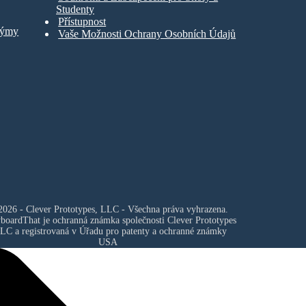
Studenty
Přístupnost
Týmy
Vaše Možnosti Ochrany Osobních Údajů
026 - Clever Prototypes, LLC - Všechna práva vyhrazena.
yboardThat je ochranná známka společnosti
Clever Prototypes
LLC
a registrovaná v Úřadu pro patenty a ochranné známky
USA