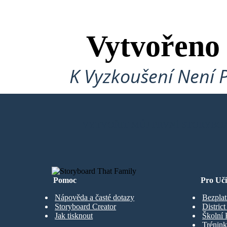
Vytvořeno
K Vyzkoušení Není 
VYTVOŘIT MŮJ PRVNÍ STORYBO
Pomoc
Pro Uči
Nápověda a časté dotazy
Bezplat
Storyboard Creator
Distric
Jak tisknout
Školní 
Trénink