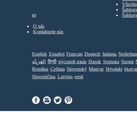
Všechn
Šablony
Šablony
O
O nás
Kontaktujte nás
English
Español
Français
Deutsch
Italiana
Nederlan
العَرَبِيَّة
हिन्दी
ру́сский язы́к
Dansk
Svenska
Suomi
Româna
Ceština
Slovenský
Magyar
Hrvatski
бълга
Slovenščina
Latvijas
eesti