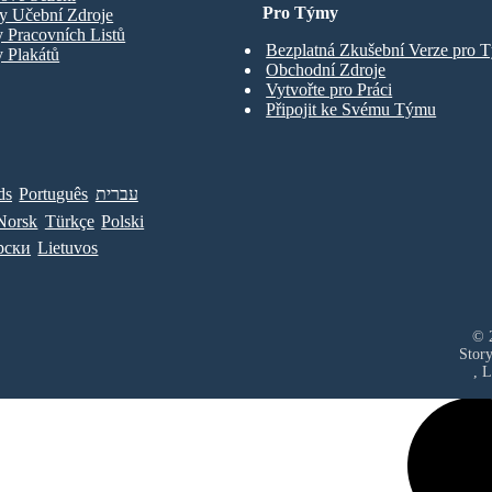
Pro Týmy
y Učební Zdroje
 Pracovních Listů
Bezplatná Zkušební Verze pro 
 Plakátů
Obchodní Zdroje
Vytvořte pro Práci
Připojit ke Svému Týmu
ds
Português
עברית
Norsk
Türkçe
Polski
рски
Lietuvos
© 2
Stor
, 