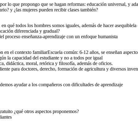
por lo que propongo que se hagan reformas: educación universal, y adap
rio? y ¿las mujeres pueden recibir clases también?
en qué todos los hombres somos iguales, además de hacer asequiblela e
ación diferenciada y gradual?
del proceso enseñanza-aprendizaje con un enfoque humanista
n en el contexto familiarEscuela común: 6-12 años, se enseñan aspectos 
n la capacidad del estudiante y no a todos por igual
a, didáctica, moral, retórica y filosofía, además de oficios.
ente para doctores, derecho, formación de agricultura y diversos inven
demos ayudar a los compañeros con dificultades de aprendizaje
ratuito ¿qué otros aspectos proponemos?
iantes