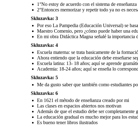
1°No estoy de acuerdo con el sistema de enseñanza 
En 1621 el método de enseñanza creado por mi
2°Entonces memorizar y repetir todo ya no es necesa
Las clases en
Skluzavka: 3
espacios
abiertos nos
motivan
Además de que el
Por eso La Pampedia (Educación Universal) se basa 
estudio debe ser
completamente
Maestro Comenio, pero ¿cómo puede haber una educ
gratuito ¿qué otros
aspectos
La educación
proponemos?
gradual es mucho
En mi obra Didáctica Magna señalé la importancia 
mejor para los
estudiantes
Skluzavka: 4
Es bueno tener
libros
ilustrados
Escuela materna: se trata basicamente de la formació
Ahora entiendo que la educación debe enseñarse segú
Escuela latina: 13- 18 años; aquí se aprende gramátic
Academia: 18-24 años; aquí se enseña lo correspondi
Skluzavka: 5
Me da gusto saber que también como estudiantes po
Skluzavka: 6
En 1621 el método de enseñanza creado por mi
Las clases en espacios abiertos nos motivan
Además de que el estudio debe ser completamente g
La educación gradual es mucho mejor para los estud
Es bueno tener libros ilustrados