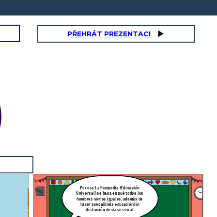
PŘEHRÁT PREZENTACI
Por eso La Pampedia (Educación
Universal) se basa en qué todos los
hombres somos iguales, además de
hacer asequiblela educacióndin
distinción de clase social