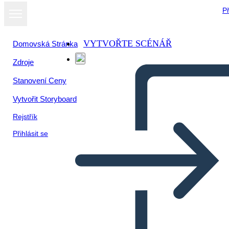
Př
VYTVOŘTE SCÉNÁŘ
Domovská Stránka
Zdroje
Zobrazit jako
Stanovení Ceny
prezentaci
Vytvořit Storyboard
Rejstřík
Přihlásit se
hiatorieta renacimiento