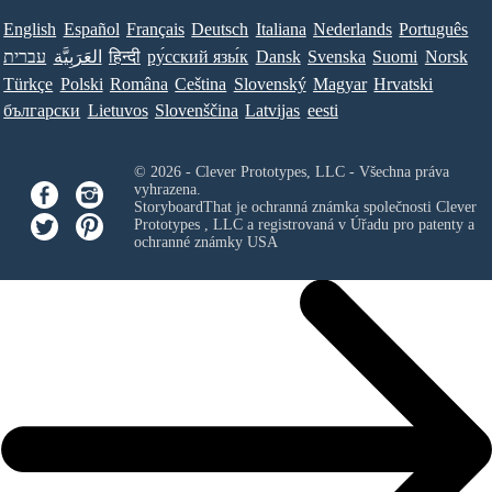
English
Español
Français
Deutsch
Italiana
Nederlands
Português
עברית
العَرَبِيَّة
हिन्दी
ру́сский язы́к
Dansk
Svenska
Suomi
Norsk
Türkçe
Polski
Româna
Ceština
Slovenský
Magyar
Hrvatski
български
Lietuvos
Slovenščina
Latvijas
eesti
© 2026 - Clever Prototypes, LLC - Všechna práva
vyhrazena.
StoryboardThat je ochranná známka společnosti
Clever
Prototypes , LLC
a registrovaná v Úřadu pro patenty a
ochranné známky USA