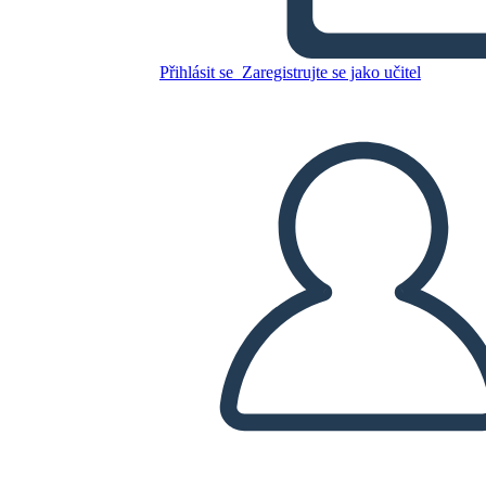
Zkopírujte tento scénář
Přihlásit se
Zaregistrujte se jako učitel
VYTVOŘIT STORYBOARD
PŘEHRÁT PREZENTACI
PŘEČTI MI