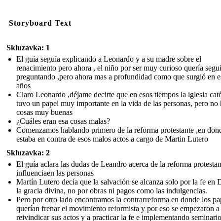
Storyboard Text
Skluzavka: 1
El guía seguía explicando a Leonardo y a su madre sobre el
renacimiento pero ahora , el niño por ser muy curioso quería segui
preguntando ,pero ahora mas a profundidad como que surgió en e
años
Claro Leonardo ,déjame decirte que en esos tiempos la iglesia cató
tuvo un papel muy importante en la vida de las personas, pero no 
cosas muy buenas
¿Cuáles eran esa cosas malas?
Comenzamos hablando primero de la reforma protestante ,en don
estaba en contra de esos malos actos a cargo de Martin Lutero
Skluzavka: 2
El guía aclara las dudas de Leandro acerca de la reforma protestan
influenciaen las personas
Martín Lutero decía que la salvación se alcanza solo por la fe en 
la gracia divina, no por obras ni pagos como las indulgencias.
Pero por otro lado encontramos la contrarreforma en donde los pa
querían frenar el movimiento reformista y por eso se empezaron a
reivindicar sus actos y a practicar la fe e implementando seminari