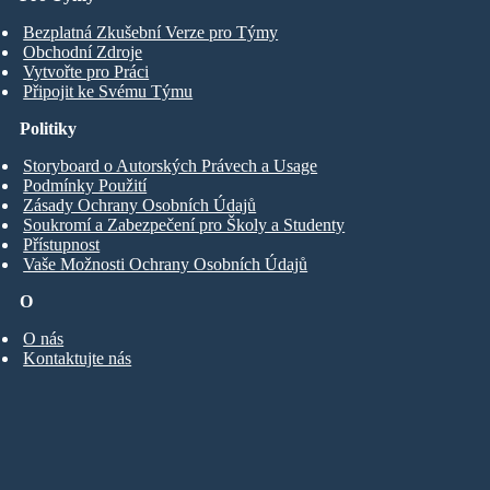
Bezplatná Zkušební Verze pro Týmy
Obchodní Zdroje
Vytvořte pro Práci
Připojit ke Svému Týmu
Politiky
Storyboard o Autorských Právech a Usage
Podmínky Použití
Zásady Ochrany Osobních Údajů
Soukromí a Zabezpečení pro Školy a Studenty
Přístupnost
Vaše Možnosti Ochrany Osobních Údajů
O
O nás
Kontaktujte nás