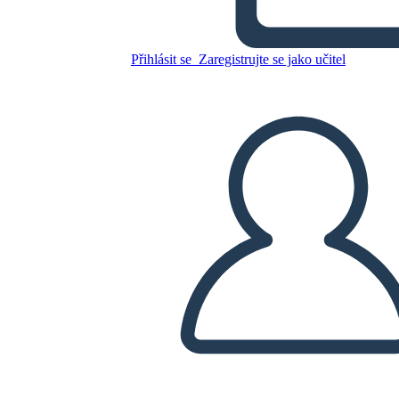
Přihlásit se
Zaregistrujte se jako učitel
Zkopírujte tento scénář
VYTVOŘIT STORYBOARD
PŘEHRÁT PREZENTACI
PŘEČTI MI