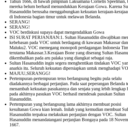
Tahun 1666, di bawah pimpinan Laksamana Cornelis Speelman, t
mereka belum berhasil menundukkan Kerajaan Gowa. Karena Su
Hasanuddin berusaha menggabungkan kekuatan kerajaan-kerajaan
di Indonesia bagian timur untuk melawan Belanda.
SERANG!
SERANG!
VOC berdiskusi supaya dapat mengendalikan Gowa
ISI SURAT PERJANJIAN:1. Sultan Hasanuddin diwajibkan me
kebebasan pada VOC untuk berdagang di kawasan Makassar dan
Maluku2. VOC memegang monopoli perdagangan Indonesia Tim
terutama Makassar.3.Kerajaan Bone yang diserang Sultan Hasanu
dikembalikan pada aru palaka yang diangkat sebagai raja.
Sultan Hasanuddin ingin segera menghentikan tindakan VOC ya
anarkis itu. Seluruh kekuatan dipersiapkan untuk menghadapi V
MAJUU,SERANGG!
Pertempuran-pertempuran terus berlangsung begitu pula selalu
diadakannya berbagai perjanjian. Pada saat peperangan Belanda t
menambah kekuatan pasukannya dan senjata yang lebih lengkap 
pada akhirnya pasukan VOC berhasil mendesak pasukan Sultan
Hasanuddin.
Pertempuran yang berlangsung lama akhirnya membuat posisi
kesultanan Gowa kian lemah. Inilah yang kemudian membuat Sul
Hasanuddin terpaksa melakukan perjanjian dengan VOC. Sultan
Hasanuddin menandatangani perjanjian Bongaya pada 18 Novem
1667.