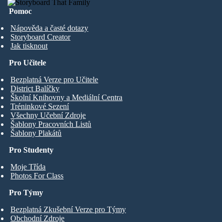
Pomoc
Nápověda a časté dotazy
Storyboard Creator
Jak tisknout
Pro Učitele
Bezplatná Verze pro Učitele
District Balíčky
Školní Knihovny a Mediální Centra
Tréninkové Sezení
Všechny Učební Zdroje
Šablony Pracovních Listů
Šablony Plakátů
Pro Studenty
Moje Třída
Photos For Class
Pro Týmy
Bezplatná Zkušební Verze pro Týmy
Obchodní Zdroje