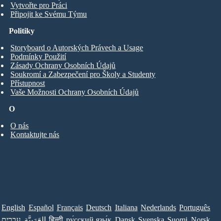
Vytvořte pro Práci
Připojit ke Svému Týmu
Politiky
Storyboard o Autorských Právech a Usage
Podmínky Použití
Zásady Ochrany Osobních Údajů
Soukromí a Zabezpečení pro Školy a Studenty
Přístupnost
Vaše Možnosti Ochrany Osobních Údajů
O
O nás
Kontaktujte nás
English
Español
Français
Deutsch
Italiana
Nederlands
Português
עברית
العَرَبِيَّة
हिन्दी
ру́сский язы́к
Dansk
Svenska
Suomi
Norsk