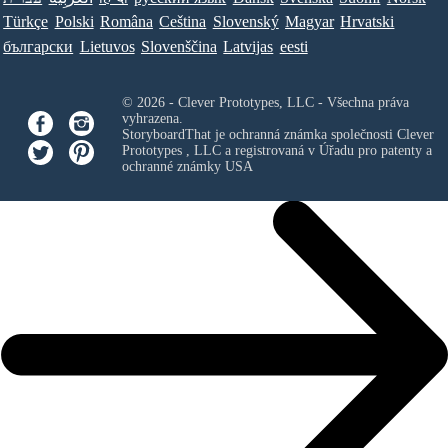
Türkçe
Polski
Româna
Ceština
Slovenský
Magyar
Hrvatski
български
Lietuvos
Slovenščina
Latvijas
eesti
© 2026 - Clever Prototypes, LLC - Všechna práva
vyhrazena.
StoryboardThat je ochranná známka společnosti
Clever
Prototypes , LLC
a registrovaná v Úřadu pro patenty a
ochranné známky USA