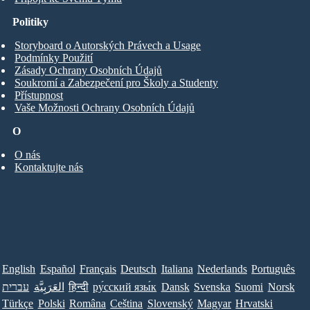
Politiky
Storyboard o Autorských Právech a Usage
Podmínky Použití
Zásady Ochrany Osobních Údajů
Soukromí a Zabezpečení pro Školy a Studenty
Přístupnost
Vaše Možnosti Ochrany Osobních Údajů
O
O nás
Kontaktujte nás
English
Español
Français
Deutsch
Italiana
Nederlands
Português
עברית
العَرَبِيَّة
हिन्दी
ру́сский язы́к
Dansk
Svenska
Suomi
Norsk
Türkçe
Polski
Româna
Ceština
Slovenský
Magyar
Hrvatski