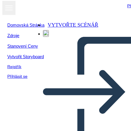
Př
VYTVOŘTE SCÉNÁŘ
Domovská Stránka
Zdroje
Zobrazit jako
Stanovení Ceny
prezentaci
Vytvořit Storyboard
Rejstřík
Přihlásit se
contaminacion de plasticos en
los oceanos