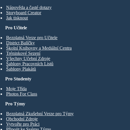
Nápověda a časté dotazy
Storyboard Creator
Jak tisknout
Pro Učitele
Bezplatná Verze pro Učitele
District Balíčky
Školní Knihovny a Mediální Centra
Tréninkové Sezení
Všechny Učební Zdroje
Šablony Pracovních Listů
Šablony Plakátů
Pro Studenty
Moje Třída
Photos For Class
Pro Týmy
Bezplatná Zkušební Verze pro Týmy
Obchodní Zdroje
Vytvořte pro Práci
Připojit ke Svému Týmu