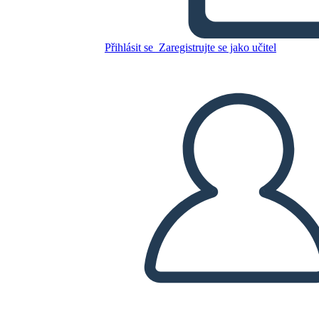
Přihlásit se
Zaregistrujte se jako učitel
Zkopírujte tento scénář
VYTVOŘIT STORYBOARD
PŘEHRÁT PREZENTACI
PŘEČTI MI