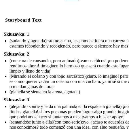
Storyboard Text
Skluzavka: 1
(sudando y agotada)esto no acaba, !es como si fuera una carrera in
estamos recogiendo y recogiendo, pero parece q siempre hay mas
Skluzavka: 2
(con cara de cansancio, pero animado)¡vamos chicos! ¡no podem
rendirnos ahora! ¡imaginen lo hermoso que será cuando este lugar
limpio y lleno de vida¡
(Mirando el océano y con tono sarcástico)¡claro, lo imagino! pero
es como querer vaciar un océano con una cuchara. ya ni sé si me d
o me dan ganas de llorar
(gianella se sienta en la arena, agotada)
Skluzavka: 3
(alejandro sonrie y le da una palmada en la espalda a gianella) ¡no
rindas, gianella! si tres personas pueden lograr algo grande, imagi
que podriamos hacer si juntamos a mas ¡vamos a buscar apoyo!
(sentandose junto a ella)(con tono serio)oye, ¿acaso te acuerdas 
nos conocimos? todo comenzó con una idea, con algo pequeño, y