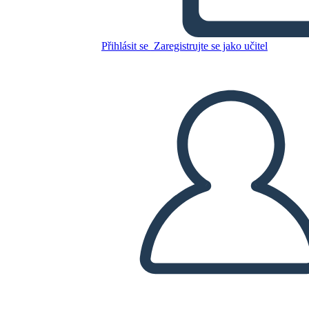
Zkopírujte tento scénář
Přihlásit se
Zaregistrujte se jako učitel
VYTVOŘIT STORYBOARD
PŘEHRÁT PREZENTACI
PŘEČTI MI