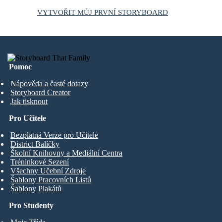
VYTVOŘIT MŮJ PRVNÍ STORYBOARD
Pomoc
Nápověda a časté dotazy
Storyboard Creator
Jak tisknout
Pro Učitele
Bezplatná Verze pro Učitele
District Balíčky
Školní Knihovny a Mediální Centra
Tréninkové Sezení
Všechny Učební Zdroje
Šablony Pracovních Listů
Šablony Plakátů
Pro Studenty