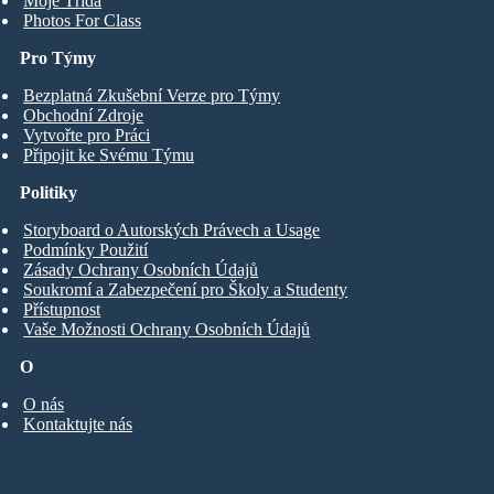
Moje Třída
Photos For Class
Pro Týmy
Bezplatná Zkušební Verze pro Týmy
Obchodní Zdroje
Vytvořte pro Práci
Připojit ke Svému Týmu
Politiky
Storyboard o Autorských Právech a Usage
Podmínky Použití
Zásady Ochrany Osobních Údajů
Soukromí a Zabezpečení pro Školy a Studenty
Přístupnost
Vaše Možnosti Ochrany Osobních Údajů
O
O nás
Kontaktujte nás