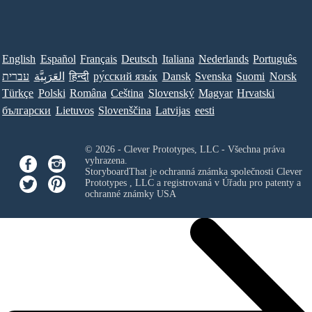
English
Español
Français
Deutsch
Italiana
Nederlands
Português
עברית
العَرَبِيَّة
हिन्दी
ру́сский язы́к
Dansk
Svenska
Suomi
Norsk
Türkçe
Polski
Româna
Ceština
Slovenský
Magyar
Hrvatski
български
Lietuvos
Slovenščina
Latvijas
eesti
© 2026 - Clever Prototypes, LLC - Všechna práva
vyhrazena.
StoryboardThat je ochranná známka společnosti
Clever
Prototypes , LLC
a registrovaná v Úřadu pro patenty a
ochranné známky USA