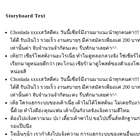
Storyboard Text
Chonlada xxxxสวัสดีค่ะ วันนี้เชียร์มีงานมาแนะนำทุกคนค่า!!!
ได้ดี รับเงินไว รวยเร็ว งานสบายๆ มีค่าสมัครเพียงแค่ 200 บา
เท่านั้นค่า จับจำนวนจำกัดนะคะ รีบทักมาเลยค่า^^
เห้ย!!! เชียร์โพสต์งานอะไรเนี่ย ทำไมดูหลอกลวงจัง ใช่เชียร์ไ
เรียกมาดูหน่อยดีกว่า (ตะโกน) เชียร์! มาดูโพสต์ของตัวเองโพส
หน่อยสิ
Chonlada xxxxสวัสดีค่ะ วันนี้เชียร์มีงานมาแนะนำทุกคนค่า!!!
ได้ดี รับเงินไว รวยเร็ว งานสบายๆ มีค่าสมัครเพียงแค่ 200 บา
เท่านั้นค่า จับจำนวนจำกัดนะคะ รีบทักมาเลยค่า^^
เห้ย ใครแฮกระบบของเค้าเนี่ย เค้าไม่ได้โพสต์นะ ไม่เคยรับ
นี้ด้วย ทำไงดีอ่ะคุณแฟน เค้าเป็นกังวลจังแจ้งความดีไหม
ต้องไปแจ้งความนะ ป่ะ! เดี๋ยวเค้าพาไป ขอไปปริ๊นส์หลักฐาน
รอแป๊บนึง
ใจเย็นๆน้า เรากำลังไปแจ้งความ การแฮกระบบของคนอื่นแบบ