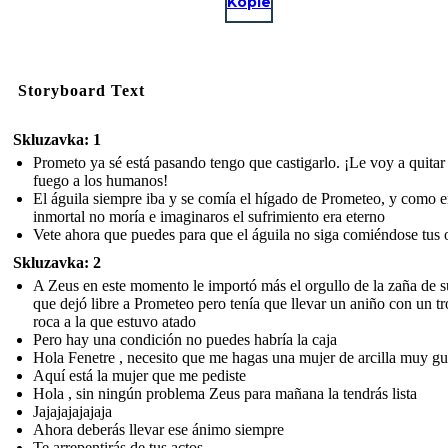
Kopie
Storyboard Text
Skluzavka: 1
Prometo ya sé está pasando tengo que castigarlo. ¡Le voy a quitar 
fuego a los humanos!
El águila siempre iba y se comía el hígado de Prometeo, y como e
inmortal no moría e imaginaros el sufrimiento era eterno
Vete ahora que puedes para que el águila no siga comiéndose tus 
Skluzavka: 2
A Zeus en este momento le importó más el orgullo de la zaña de s
que dejó libre a Prometeo pero tenía que llevar un aniño con un t
roca a la que estuvo atado
Pero hay una condición no puedes habría la caja
Hola Fenetre , necesito que me hagas una mujer de arcilla muy g
Aquí está la mujer que me pediste
Hola , sin ningún problema Zeus para mañana la tendrás lista
Jajajajajajaja
Ahora deberás llevar ese ánimo siempre
Te arrepentirás de tus actos