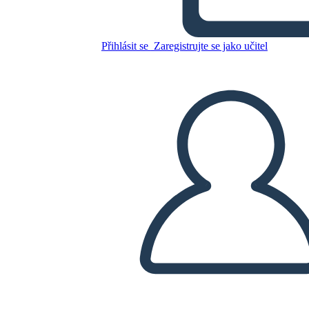
de Pandora
Přihlásit se
Zaregistrujte se jako učitel
Zkopírujte tento scénář
VYTVOŘIT STORYBOARD
PŘEHRÁT PREZENTACI
PŘEČTI MI