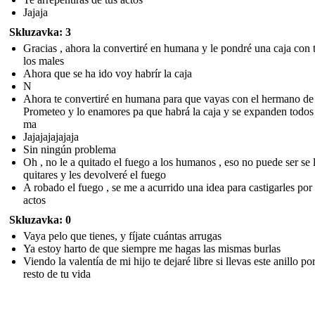
Jajaja
Skluzavka: 3
Gracias , ahora la convertiré en humana y le pondré una caja con 
los males
Ahora que se ha ido voy habrír la caja
N
Ahora te convertiré en humana para que vayas con el hermano de
Prometeo y lo enamores pa que habrá la caja y se expanden todos
ma
Jajajajajajaja
Sin ningún problema
Oh , no le a quitado el fuego a los humanos , eso no puede ser se 
quitares y les devolveré el fuego
A robado el fuego , se me a acurrido una idea para castigarles por
actos
Skluzavka: 0
Vaya pelo que tienes, y fíjate cuántas arrugas
Ya estoy harto de que siempre me hagas las mismas burlas
Viendo la valentía de mi hijo te dejaré libre si llevas este anillo por
resto de tu vida