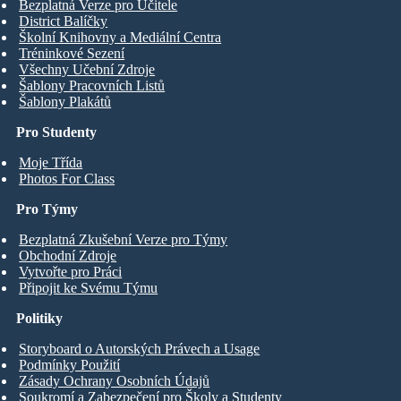
Bezplatná Verze pro Učitele
District Balíčky
Školní Knihovny a Mediální Centra
Tréninkové Sezení
Všechny Učební Zdroje
Šablony Pracovních Listů
Šablony Plakátů
Pro Studenty
Moje Třída
Photos For Class
Pro Týmy
Bezplatná Zkušební Verze pro Týmy
Obchodní Zdroje
Vytvořte pro Práci
Připojit ke Svému Týmu
Politiky
Storyboard o Autorských Právech a Usage
Podmínky Použití
Zásady Ochrany Osobních Údajů
Soukromí a Zabezpečení pro Školy a Studenty