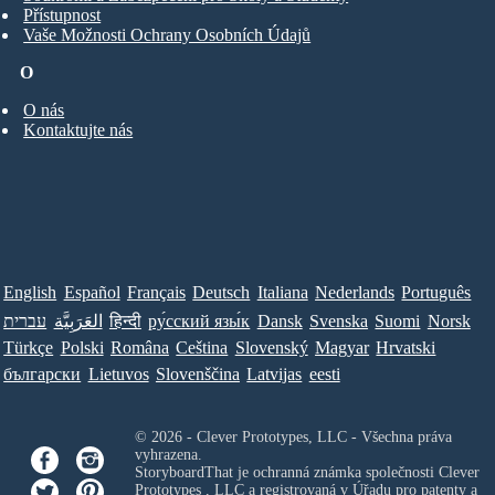
Přístupnost
Vaše Možnosti Ochrany Osobních Údajů
O
O nás
Kontaktujte nás
English
Español
Français
Deutsch
Italiana
Nederlands
Português
עברית
العَرَبِيَّة
हिन्दी
ру́сский язы́к
Dansk
Svenska
Suomi
Norsk
Türkçe
Polski
Româna
Ceština
Slovenský
Magyar
Hrvatski
български
Lietuvos
Slovenščina
Latvijas
eesti
© 2026 - Clever Prototypes, LLC - Všechna práva
vyhrazena.
StoryboardThat je ochranná známka společnosti
Clever
Prototypes , LLC
a registrovaná v Úřadu pro patenty a