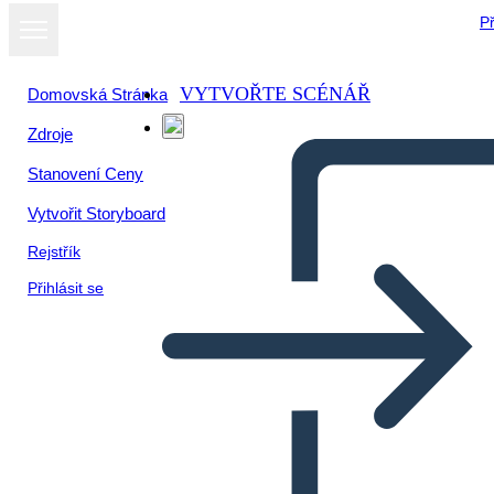
Př
VYTVOŘTE SCÉNÁŘ
Domovská Stránka
Zdroje
Zobrazit jako
Stanovení Ceny
prezentaci
Vytvořit Storyboard
Rejstřík
Přihlásit se
El mito de Prometeo y la caja