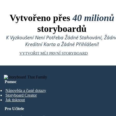
Vytvořeno přes
40 milionů
storyboardů
K Vyzkoušení Není Potřeba Žádné Stahování, Žádn
Kreditní Karta a Žádné Přihlášení!
VYTVOŘIT MŮJ PRVNÍ STORYBOARD
Pomoc
Nápověda a časté dotazy
Storyboard Creator
Jak tisknout
Pro Učitele