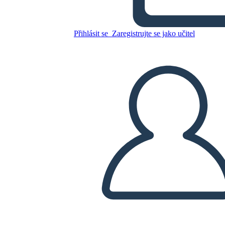
Přihlásit se
Zaregistrujte se jako učitel
Zkopírujte tento scénář
VYTVOŘIT STORYBOARD
PŘEHRÁT PREZENTACI
PŘEČTI MI