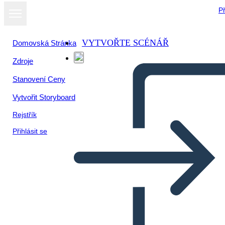
Př
VYTVOŘTE SCÉNÁŘ
Domovská Stránka
Zdroje
Zobrazit jako
Stanovení Ceny
prezentaci
Vytvořit Storyboard
Rejstřík
Přihlásit se
sistema respiratorio