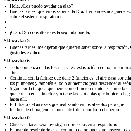
Hola, ¿Los puedo ayudar en algo?
Buenas tardes, queremos saber si la Dra. Hernández nos puede ex
sobre el sistema respiratorio.
¡Claro! Su consultorio es la segunda puerta.
Skluzavka: 5
Buenas tardes, me dijeron que quieren saber sobre la respiración.
gusto les explico.
Skluzavka: 6
Todo comienza en las fosas nasales , estas actúan como un purific
aire.
Continua con la faringe que tiene 2 funciones: el aire pasa por ell
los pulmones y también el bolo alimenticio para descender al esófa
Sigue por la tráquea que tiene como función mantener húmedo el 
que circula en su interior y retiene las partículas que hubieran lle
hasta allí.
El filtrado del aire se sigue realizando en los alveolos par a que
finalmente el oxígeno se pueda distribuir por todo el cuerpo.
Skluzavka: 0
Chicos su tarea será investigar sobre el sistema respiratorio .
El aparato respiratorio es el conjunto de órganos que poseen los s