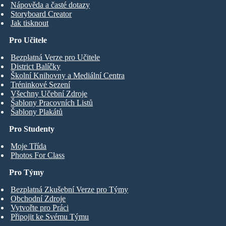
Nápověda a časté dotazy
Storyboard Creator
Jak tisknout
Pro Učitele
Bezplatná Verze pro Učitele
District Balíčky
Školní Knihovny a Mediální Centra
Tréninkové Sezení
Všechny Učební Zdroje
Šablony Pracovních Listů
Šablony Plakátů
Pro Studenty
Moje Třída
Photos For Class
Pro Týmy
Bezplatná Zkušební Verze pro Týmy
Obchodní Zdroje
Vytvořte pro Práci
Připojit ke Svému Týmu