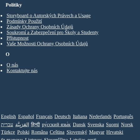
Politiky
Storyboard o Autorských Právech a Usage
Podmínky Použití
Zásady Ochrany Osobních Údajů
Soukromí a Zabezpečení pro Školy a Studenty
Přístupnost
Vaše Možnosti Ochrany Osobních Údajů
O
O nás
Kontaktujte nás
English
Español
Français
Deutsch
Italiana
Nederlands
Português
עברית
العَرَبِيَّة
हिन्दी
ру́сский язы́к
Dansk
Svenska
Suomi
Norsk
Türkçe
Polski
Româna
Ceština
Slovenský
Magyar
Hrvatski
български
Lietuvos
Slovenščina
Latvijas
eesti