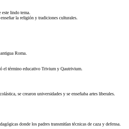
RIA DE LA
imagen ?
AGOGÍA
En el siglo XIX, está la Pedagogía
Moderna, aquí la relación de maestro-
alumno cambio a una manera más
amistosa y cooperativa.
 este lindo tema.
te.
enseñar la religión y tradiciones culturales.
ya me estaba
olvidando
Yo Profe
a antigua Roma.
ió el término educativo Trivium y Qautrivium.
ODÍA
OGÍA
HISTORIA DE LA PEDAGOGÍA
ogía
estro-
 más
colástica, se crearon universidades y se enseñaba artes liberales.
Hola !
mpañeros
pedagógicas donde los padres transmitían técnicas de caza y defensa.
so vamos
el examén
ía.