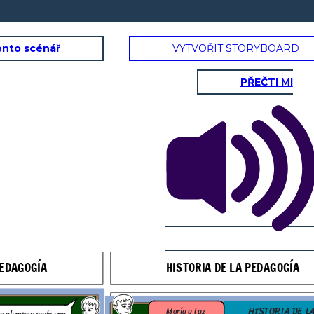
ento scénář
VYTVOŘIT STORYBOARD
PŘEČTI MI
OGÍA
HISTORIA DE LA PEDAGOGÍA
A DE LA
HISTORIA DE LA
Juanito, se refiere al
GOGÍA
PEDAGOGÍA
Feudalismo, donde surgió
PEDAGOGÍA
HISTORIA DE LA PEDAGOGÍA
la Escolástica, se crearon
universidades y se
los
enseñaba artes liberales.
Interesante.
a
HISTORIA DE L
María y Luz
lece el papel
s alumnos cada uno