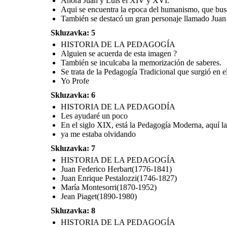
Ahora Juan y Luis el XIV y XVI.
Jean Piaget
(1890-1980)
Aqui se encuentra la epoca del humanismo, que busc
También se destacó un gran personaje llamado Juan
Skluzavka: 5
Cree sus los propios en Storyboard That
HISTORIA DE LA PEDAGOGÍA
HISTORIA DE LA PEDAGODÍA
HISTORIA DE LA PEDAGOGÍA
HISTORIA DE LA PEDAG
Alguien se acuerda de esta imagen ?
Les ayudaré
También se inculcaba la memorización de saberes.
un poco
Si, María,
Se trata de la Pedagogía Tradicional que surgió en
En el siglo XIX, está la Pedagogía
Moderna, aquí la relación de maestro-
alumno cambio a una manera más
Yo Profe
amistosa y cooperativa.
Hola Luis,
Car
men verdad
Skluzavka: 6
que el profe es
chévere
HISTORIA DE LA PEDAGODÍA
Hola !
Les ayudaré un poco
ya me estaba
compañeros
olvidando
En el siglo XIX, está la Pedagogía Moderna, aquí l
ya me estaba olvidando
Gracias al repaso vamos
a salir bien en el examén
de Pedagogía.
Skluzavka: 7
HISTORIA DE LA PEDAGOGÍA
Juan Federico Herbart(1776-1841)
Juan Enrique Pestalozzi(1746-1827)
María Montesorri(1870-1952)
HISTORIA DE LA PEDAGOGÍA
Jean Piaget(1890-1980)
Skluzavka: 8
HISTORIA DE LA PEDAGOGÍA