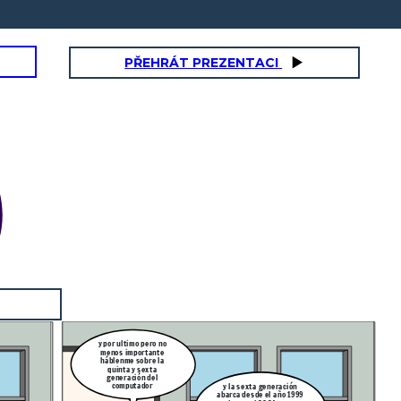
PŘEHRÁT PREZENTACI
y por ultimo pero no
menos importante
háblenme sobre la
quinta y sexta
generación del
computador
y la sexta generación
abarca desde el año 1999