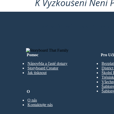
K Vyzkoušení Není 
VYTVOŘIT MŮJ PRVNÍ STORYBO
Pomoc
Pro Uči
Nápověda a časté dotazy
Bezplat
Storyboard Creator
Distric
Jak tisknout
Školní 
Trénink
Všechn
Šablony
Šablony
O
O nás
Kontaktujte nás