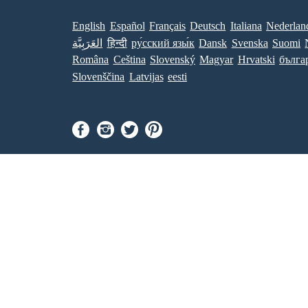
English
Español
Français
Deutsch
Italiana
Nederlan
العَرَبِيَّة
हिन्दी
ру́сский язы́к
Dansk
Svenska
Suomi
Româna
Ceština
Slovenský
Magyar
Hrvatski
бълга
Slovenščina
Latvijas
eesti