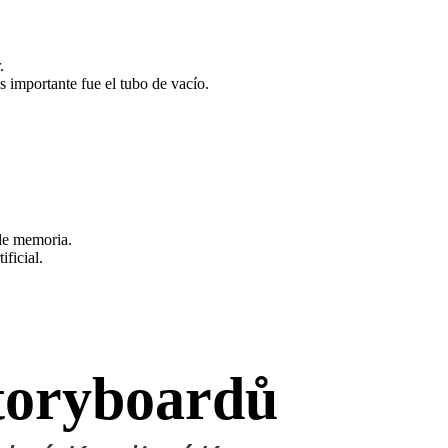
.
 importante fue el tubo de vacío.
 de memoria.
ficial.
toryboardů