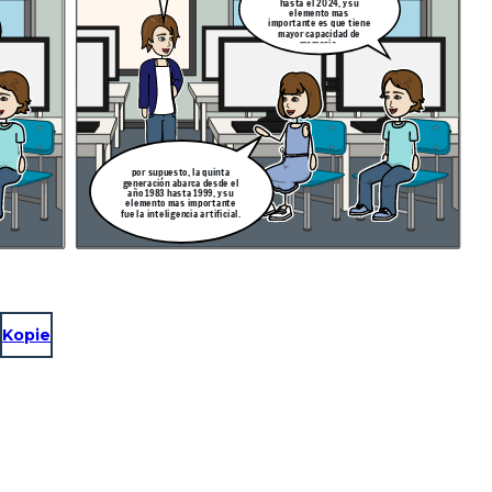
hasta el 2024, y su
elemento mas
importante es que tiene
mayor capacidad de
memoria.
por supuesto, la quinta
generación abarca desde el
año 1983 hasta 1999, y su
elemento mas importante
fue la inteligencia artificial.
Kopie