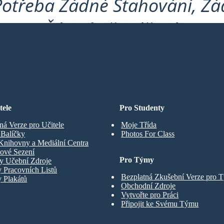
Potřeba Žádné Stahování, Žád
Žádné Přihlášení!
ARD
tele
Pro Studenty
ná Verze pro Učitele
Moje Třída
t Balíčky
Photos For Class
Knihovny a Mediální Centra
ové Sezení
Pro Týmy
y Učební Zdroje
 Pracovních Listů
Bezplatná Zkušební Verze pro 
 Plakátů
Obchodní Zdroje
Vytvořte pro Práci
Připojit ke Svému Týmu