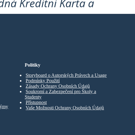
ná Kreditní Karta a
Politiky
Storyboard o Autorských Právech a Usage
Podmínky Použití
Zásady Ochrany Osobních Údajů
Soukromí a Zabezpečení pro Školy a
Studenty
Přístupnost
Týmy
Vaše Možnosti Ochrany Osobních Údajů