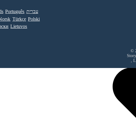
ds
Português
עברית
Norsk
Türkçe
Polski
рски
Lietuvos
© 2
Stor
, 