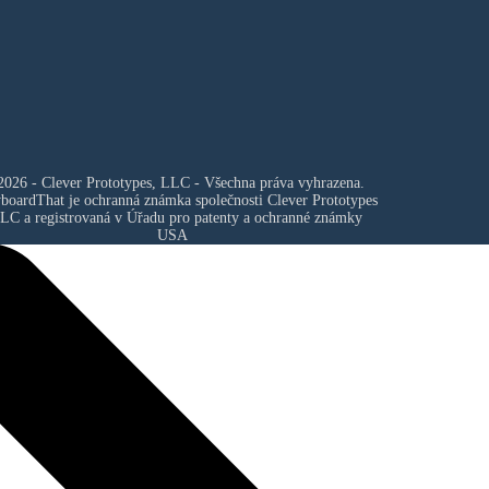
026 - Clever Prototypes, LLC - Všechna práva vyhrazena.
yboardThat je ochranná známka společnosti
Clever Prototypes
LLC
a registrovaná v Úřadu pro patenty a ochranné známky
USA