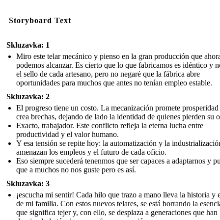
Storyboard Text
Skluzavka: 1
Miro este telar mecánico y pienso en la gran producción que ahor
podemos alcanzar. Es cierto que lo que fabricamos es idéntico y n
el sello de cada artesano, pero no negaré que la fábrica abre
oportunidades para muchos que antes no tenían empleo estable.
Skluzavka: 2
El progreso tiene un costo. La mecanización promete prosperidad
crea brechas, dejando de lado la identidad de quienes pierden su o
Exacto, trabajador. Este conflicto refleja la eterna lucha entre
productividad y el valor humano.
Y esa tensión se repite hoy: la automatización y la industrializació
amenazan los empleos y el futuro de cada oficio.
Eso siempre sucederá tenenmos que ser capaces a adaptarnos y p
que a muchos no nos guste pero es así.
Skluzavka: 3
¡escucha mi sentir! Cada hilo que trazo a mano lleva la historia y e
de mi familia. Con estos nuevos telares, se está borrando la esenci
que significa tejer y, con ello, se desplaza a generaciones que han