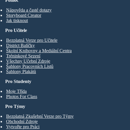
Pomoc
Nápověda a časté dotazy
Storyboard Creator
Jak tisknout
Pro Učitele
Bezplatná Verze pro Učitele
District Balíčky
Školní Knihovny a Mediální Centra
Tréninkové Sezení
Všechny Učební Zdroje
Šablony Pracovních Listů
Šablony Plakátů
Pro Studenty
Moje Třída
Photos For Class
Pro Týmy
Bezplatná Zkušební Verze pro Týmy
Obchodní Zdroje
Vytvořte pro Práci