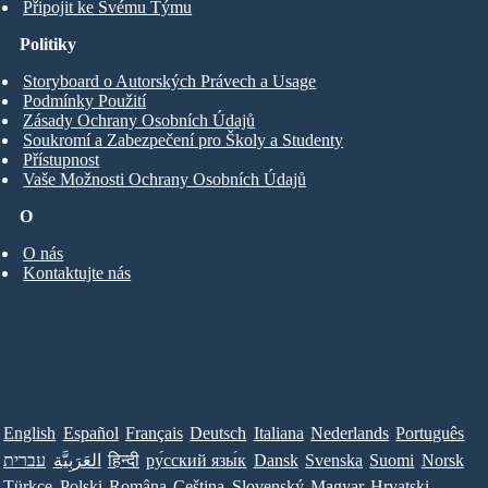
Připojit ke Svému Týmu
Politiky
Storyboard o Autorských Právech a Usage
Podmínky Použití
Zásady Ochrany Osobních Údajů
Soukromí a Zabezpečení pro Školy a Studenty
Přístupnost
Vaše Možnosti Ochrany Osobních Údajů
O
O nás
Kontaktujte nás
English
Español
Français
Deutsch
Italiana
Nederlands
Português
עברית
العَرَبِيَّة
हिन्दी
ру́сский язы́к
Dansk
Svenska
Suomi
Norsk
Türkçe
Polski
Româna
Ceština
Slovenský
Magyar
Hrvatski