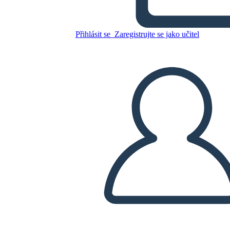
Zkopírujte tento scénář
Přihlásit se
Zaregistrujte se jako učitel
VYTVOŘIT STORYBOARD
PŘEHRÁT PREZENTACI
PŘEČTI MI