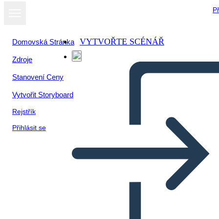
Př
VYTVOŘTE SCÉNÁŘ
Domovská Stránka
Zdroje
Zobrazit jako
Stanovení Ceny
prezentaci
Vytvořit Storyboard
Rejstřík
Přihlásit se
Que es la contabilidad