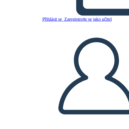
Zkopírujte tento scénář
Přihlásit se
Zaregistrujte se jako učitel
VYTVOŘIT STORYBOARD
PŘEHRÁT PREZENTACI
PŘEČTI MI