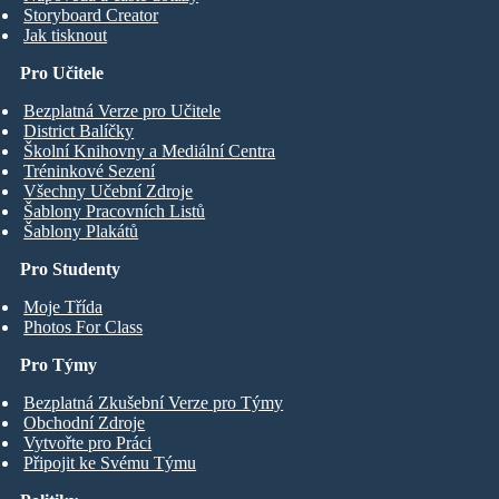
Storyboard Creator
Jak tisknout
Pro Učitele
Bezplatná Verze pro Učitele
District Balíčky
Školní Knihovny a Mediální Centra
Tréninkové Sezení
Všechny Učební Zdroje
Šablony Pracovních Listů
Šablony Plakátů
Pro Studenty
Moje Třída
Photos For Class
Pro Týmy
Bezplatná Zkušební Verze pro Týmy
Obchodní Zdroje
Vytvořte pro Práci
Připojit ke Svému Týmu