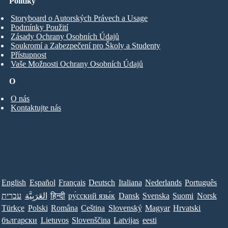
Politiky
Storyboard o Autorských Právech a Usage
Podmínky Použití
Zásady Ochrany Osobních Údajů
Soukromí a Zabezpečení pro Školy a Studenty
Přístupnost
Vaše Možnosti Ochrany Osobních Údajů
O
O nás
Kontaktujte nás
English
Español
Français
Deutsch
Italiana
Nederlands
Português
עברית
العَرَبِيَّة
हिन्दी
ру́сский язы́к
Dansk
Svenska
Suomi
Norsk
Türkçe
Polski
Româna
Ceština
Slovenský
Magyar
Hrvatski
български
Lietuvos
Slovenščina
Latvijas
eesti