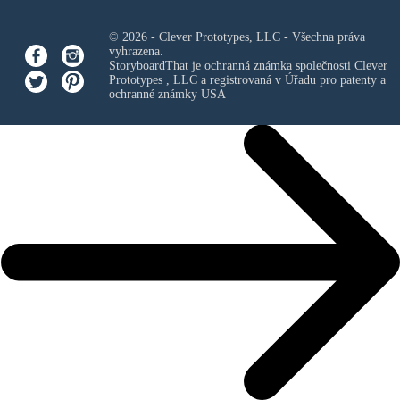
© 2026 - Clever Prototypes, LLC - Všechna práva
vyhrazena.
StoryboardThat je ochranná známka společnosti
Clever
Prototypes , LLC
a registrovaná v Úřadu pro patenty a
ochranné známky USA