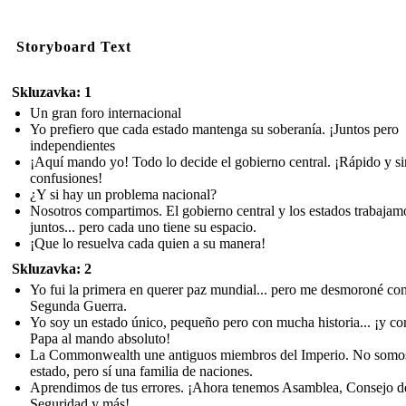
Storyboard Text
Skluzavka: 1
Un gran foro internacional
Yo prefiero que cada estado mantenga su soberanía. ¡Juntos pero
independientes
¡Aquí mando yo! Todo lo decide el gobierno central. ¡Rápido y si
confusiones!
¿Y si hay un problema nacional?
Nosotros compartimos. El gobierno central y los estados trabajam
juntos... pero cada uno tiene su espacio.
¡Que lo resuelva cada quien a su manera!
Skluzavka: 2
Yo fui la primera en querer paz mundial... pero me desmoroné con
Segunda Guerra.
Yo soy un estado único, pequeño pero con mucha historia... ¡y co
Papa al mando absoluto!
La Commonwealth une antiguos miembros del Imperio. No somo
estado, pero sí una familia de naciones.
Aprendimos de tus errores. ¡Ahora tenemos Asamblea, Consejo d
Seguridad y más!