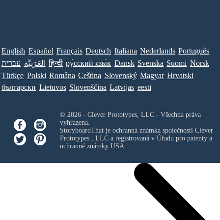
English
Español
Français
Deutsch
Italiana
Nederlands
Português
עברית
العَرَبِيَّة
हिन्दी
ру́сский язы́к
Dansk
Svenska
Suomi
Norsk
Türkçe
Polski
Româna
Ceština
Slovenský
Magyar
Hrvatski
български
Lietuvos
Slovenščina
Latvijas
eesti
© 2026 - Clever Prototypes, LLC - Všechna práva
vyhrazena.
StoryboardThat je ochranná známka společnosti
Clever
Prototypes , LLC
a registrovaná v Úřadu pro patenty a
ochranné známky USA