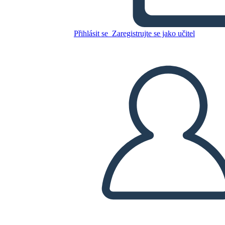
Zkopírujte tento scénář
Přihlásit se
Zaregistrujte se jako učitel
VYTVOŘIT STORYBOARD
PŘEHRÁT PREZENTACI
PŘEČTI MI