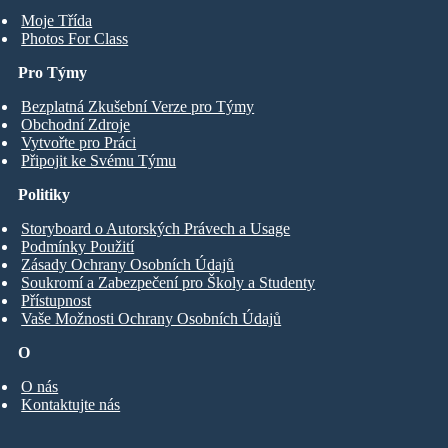
Moje Třída
Photos For Class
Pro Týmy
Bezplatná Zkušební Verze pro Týmy
Obchodní Zdroje
Vytvořte pro Práci
Připojit ke Svému Týmu
Politiky
Storyboard o Autorských Právech a Usage
Podmínky Použití
Zásady Ochrany Osobních Údajů
Soukromí a Zabezpečení pro Školy a Studenty
Přístupnost
Vaše Možnosti Ochrany Osobních Údajů
O
O nás
Kontaktujte nás