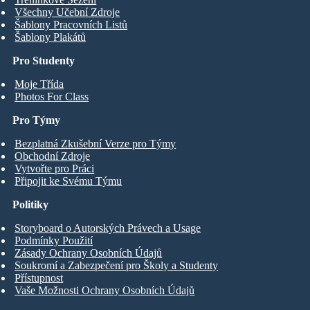
Všechny Učební Zdroje
Šablony Pracovních Listů
Šablony Plakátů
Pro Studenty
Moje Třída
Photos For Class
Pro Týmy
Bezplatná Zkušební Verze pro Týmy
Obchodní Zdroje
Vytvořte pro Práci
Připojit ke Svému Týmu
Politiky
Storyboard o Autorských Právech a Usage
Podmínky Použití
Zásady Ochrany Osobních Údajů
Soukromí a Zabezpečení pro Školy a Studenty
Přístupnost
Vaše Možnosti Ochrany Osobních Údajů