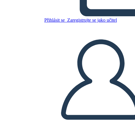
Zkopírujte tento scénář
VYTVOŘIT STORYBOARD
Přihlásit se
Zaregistrujte se jako učitel
PŘEHRÁT PREZENTACI
PŘEČTI MI