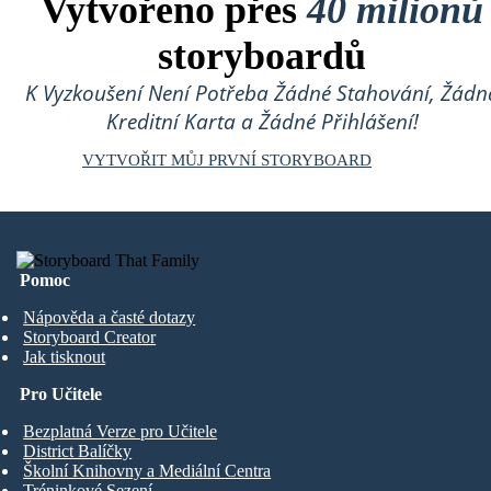
Vytvořeno přes
40 milionů
storyboardů
K Vyzkoušení Není Potřeba Žádné Stahování, Žádn
Kreditní Karta a Žádné Přihlášení!
VYTVOŘIT MŮJ PRVNÍ STORYBOARD
Pomoc
Nápověda a časté dotazy
Storyboard Creator
Jak tisknout
Pro Učitele
Bezplatná Verze pro Učitele
District Balíčky
Školní Knihovny a Mediální Centra
Tréninkové Sezení