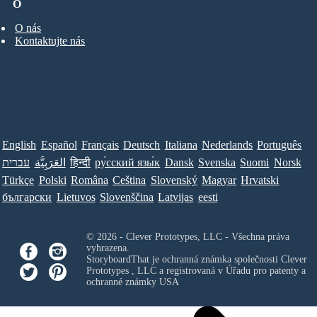
O
O nás
Kontaktujte nás
English
Español
Français
Deutsch
Italiana
Nederlands
Português
עברית
العَرَبِيَّة
हिन्दी
ру́сский язы́к
Dansk
Svenska
Suomi
Norsk
Türkçe
Polski
Româna
Ceština
Slovenský
Magyar
Hrvatski
български
Lietuvos
Slovenščina
Latvijas
eesti
© 2026 - Clever Prototypes, LLC - Všechna práva
vyhrazena.
StoryboardThat je ochranná známka společnosti
Clever
Prototypes , LLC
a registrovaná v Úřadu pro patenty a
ochranné známky USA