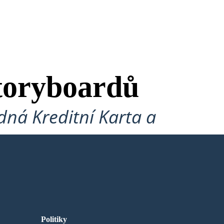
toryboardů
ná Kreditní Karta a
Politiky