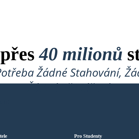
 přes
40 milionů
s
Potřeba Žádné Stahování, Žád
Žádné Přihlášení!
ARD
tele
Pro Studenty