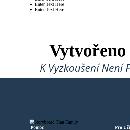
Enter Text Here
Enter Text Here
Vytvořeno
K Vyzkoušení Není 
VYTVOŘIT MŮJ PRVNÍ STORYBO
Pomoc
Pro Uči