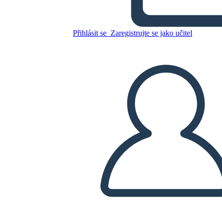
Zkopírujte tento scénář
Přihlásit se
Zaregistrujte se jako učitel
VYTVOŘIT STORYBOARD
PŘEHRÁT PREZENTACI
PŘEČTI MI