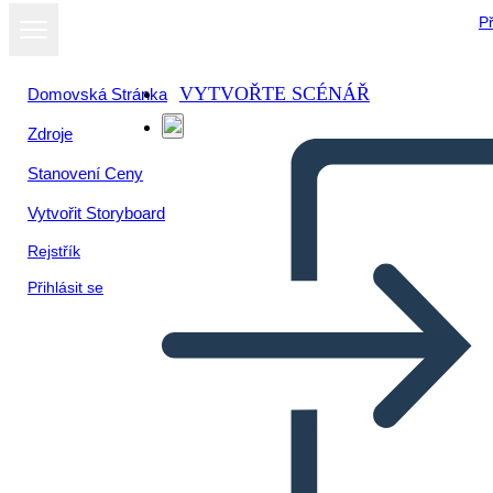
Př
VYTVOŘTE SCÉNÁŘ
Domovská Stránka
Zdroje
Zobrazit jako
Stanovení Ceny
prezentaci
Vytvořit Storyboard
Rejstřík
Přihlásit se
مخطط فين - 4