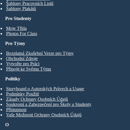
Šablony Pracovních Listů
Šablony Plakátů
Pro Studenty
Moje Třída
Photos For Class
Pro Týmy
Bezplatná Zkušební Verze pro Týmy
Obchodní Zdroje
Vytvořte pro Práci
Připojit ke Svému Týmu
Politiky
Storyboard o Autorských Právech a Usage
Podmínky Použití
Zásady Ochrany Osobních Údajů
Soukromí a Zabezpečení pro Školy a Studenty
Přístupnost
Vaše Možnosti Ochrany Osobních Údajů
O