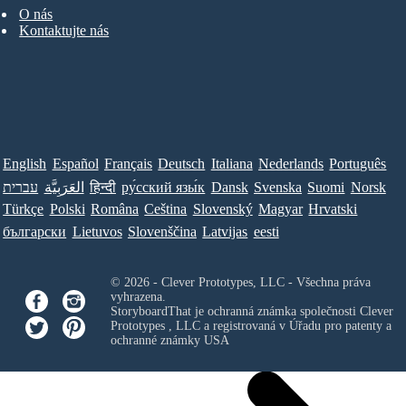
O nás
Kontaktujte nás
English
Español
Français
Deutsch
Italiana
Nederlands
Português
עברית
العَرَبِيَّة
हिन्दी
ру́сский язы́к
Dansk
Svenska
Suomi
Norsk
Türkçe
Polski
Româna
Ceština
Slovenský
Magyar
Hrvatski
български
Lietuvos
Slovenščina
Latvijas
eesti
© 2026 - Clever Prototypes, LLC - Všechna práva
vyhrazena.
StoryboardThat je ochranná známka společnosti
Clever
Prototypes , LLC
a registrovaná v Úřadu pro patenty a
ochranné známky USA