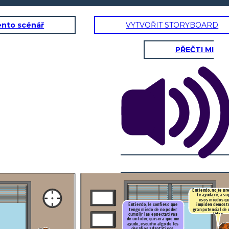
ento scénář
VYTVOŘIT STORYBOARD
PŘEČTI MI
do, no te preocupes
yudaré, a superar
s miedos que te
den demostrar tu
¿Sebastian sabes cuáles
otencial de un buen
son las 6 estrategias de
lider
Heifetz?
¿ Cuáles son señorita
Emilia?
La primera es
" Mirar desde el
es
balcón",
co
nsiste en tomar una
e
distancia prudente para visua
lizar
n
todo el panorama del problema, asi
como
la segunda estrategia. Aqui
vemos que hacer y quien debes
hacerlo.
"Identificar el desafío
adaptativo". En la tercera
entras a
tu rol principal
"Regular el
Estrés
",
aqui debes orientar y manejar el
conflicto. ¡Crear un ambiente de
confianza!
Entiendo, no te p
te ayudaré, a su
esos miedos qu
impiden demostr
Entiendo, le confieso que
gran potencial de
tengo miedo de no poder
que te
lider
cumplir las espectativas
Sebastian por último, recuerda esta
as, que
reflexión, un buen lider tiene la actitud
de un lider, quisera que me
ar?
positiva para que las cosas pasen de la idea,
ayude, escuche algo de los
y el proposito a la realidad.
astian sabes cuáles
desafios adaptativos.
las 6 estrategias de