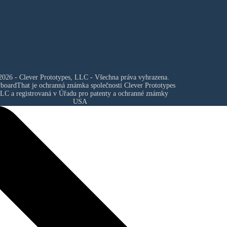
026 - Clever Prototypes, LLC - Všechna práva vyhrazena.
yboardThat je ochranná známka společnosti
Clever Prototypes
LLC
a registrovaná v Úřadu pro patenty a ochranné známky
USA