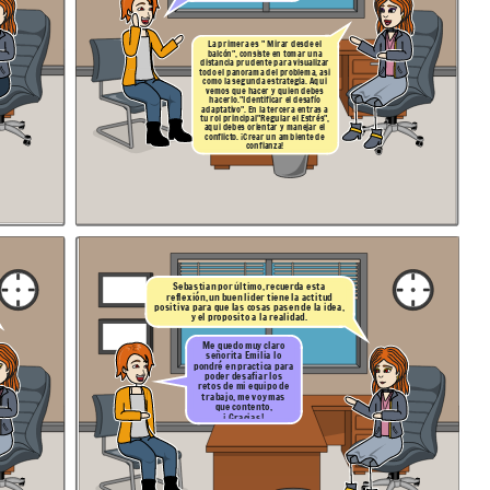
La primera es
" Mirar desde el
balcón",
co
nsiste en tomar una
distancia prudente para visua
lizar
todo el panorama del problema, asi
como
la segunda estrategia. Aqui
vemos que hacer y quien debes
hacerlo.
"Identificar el desafío
adaptativo". En la tercera
entras a
tu rol principal
"Regular el
Estrés
",
aqui debes orientar y manejar el
conflicto. ¡Crear un ambiente de
confianza!
Sebastian por último, recuerda esta
reflexión, un buen lider tiene la actitud
positiva para que las cosas pasen de la idea,
y el proposito a la realidad.
Me quedo muy claro
señorita Emilia lo
pondré en practica para
poder desafiar los
retos de mi equipo de
trabajo, me voy mas
que contento,
¡ Gracias!