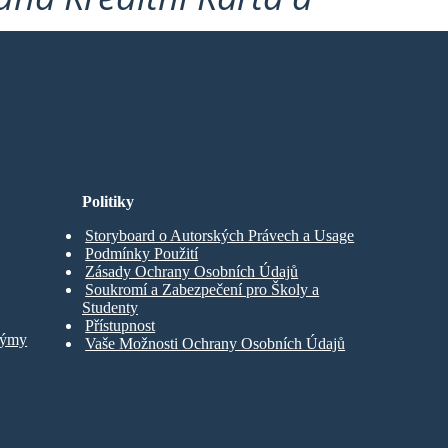
Politiky
Storyboard o Autorských Právech a Usage
Podmínky Použití
Zásady Ochrany Osobních Údajů
Soukromí a Zabezpečení pro Školy a
Studenty
Přístupnost
Týmy
Vaše Možnosti Ochrany Osobních Údajů