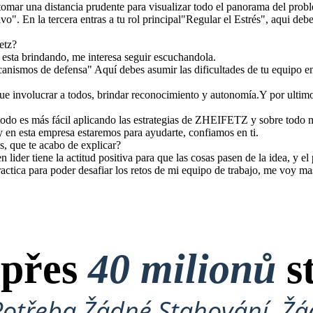
 tomar una distancia prudente para visualizar todo el panorama del pro
ivo". En la tercera entras a tu rol principal"Regular el Estrés", aqui deb
etz?
 esta brindando, me interesa seguir escuchandola.
ecanismos de defensa" Aquí debes asumir las dificultades de tu equipo e
 que involucrar a todos, brindar reconocimiento y autonomía.Y por ultimo
odo es más fácil aplicando las estrategias de ZHEIFETZ y sobre todo 
 en esta empresa estaremos para ayudarte, confiamos en ti.
s, que te acabo de explicar?
 lider tiene la actitud positiva para que las cosas pasen de la idea, y el 
ctica para poder desafiar los retos de mi equipo de trabajo, me voy ma
 přes
40 milionů
s
Potřeba Žádné Stahování, Žád