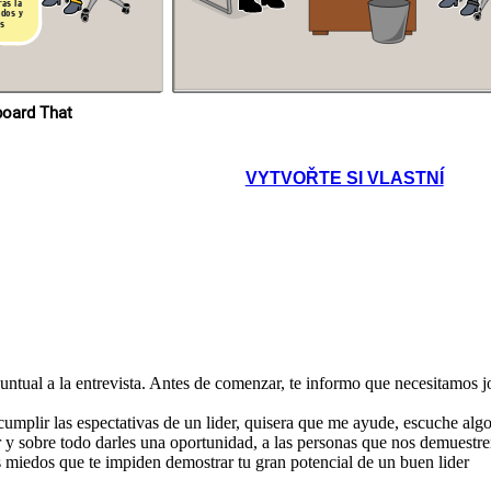
ras la
que te
odos y
Sebastian por último, recuerda esta
as, que
reflexión, un buen lider tiene la actitud
as
ar?
positiva para que las cosas pasen de la idea,
y el proposito a la realidad.
astian sabes cuáles
las 6 estrategias de
Heifetz?
Me quedo muy claro
señorita Emilia lo
pondré en practica para
poder desafiar los
retos de mi equipo de
trabajo, me voy mas
que contento,
¡ Gracias!
ropios en Storyboard That
VYTVOŘTE SI VLASTNÍ
,
 puntual a la entrevista. Antes de comenzar, te informo que necesitamos j
mplir las espectativas de un lider, quisera que me ayude, escuche algo 
y sobre todo darles una oportunidad, a las personas que nos demuestre
s miedos que te impiden demostrar tu gran potencial de un buen lider