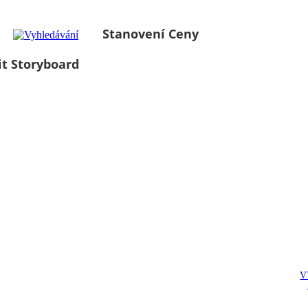
Stanovení Ceny
it Storyboard
V