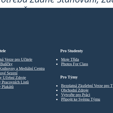
Žádné Přihlášení!
ARD
tele
Pro Studenty
ná Verze pro Učitele
Moje Třída
t Balíčky
Photos For Class
Knihovny a Mediální Centra
ové Sezení
Pro Týmy
y Učební Zdroje
 Pracovních Listů
Bezplatná Zkušební Verze pro 
 Plakátů
Obchodní Zdroje
Vytvořte pro Práci
Připojit ke Svému Týmu