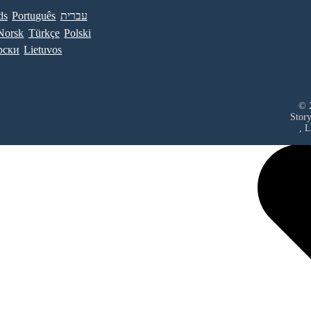
ds
Português
עברית
Norsk
Türkçe
Polski
рски
Lietuvos
© 2
Stor
, 