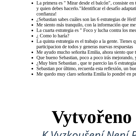
La primera es " Mirar desde el balcón", consiste en
y quien debes hacerlo."Identificar el desafío adaptat
confianza!
Sebastian por último, recuerda esta
reflexión, un buen lider tiene la actitud
¿Sebastian sabes cuáles son las 6 estrategias de Heif
positiva para que las cosas pasen de la idea,
y el proposito a la realidad.
Me siento más tranquilo, con la información que me
Me quedo muy claro
señorita Emilia lo
La cuarta estrategia es " Foco y lucha contra los m
pondré en practica para
poder desafiar los
retos de mi equipo de
¿ Como lo haría?
trabajo, me voy mas
que contento,
La quinta estrategia es el trabajo a la gente. Tienes
¡ Gracias!
participacion de todos y generas nuevas respuestas
Me ayudo mucho señorita Emilia, ahora siento que t
Que bueno Sebastian, poco a poco irás mejorando, y
¿Muy bien Sebastian , que te parecio las 6 estrategia
Sebastian por último, recuerda esta reflexión, un buen
Me quedo muy claro señorita Emilia lo pondré en pra
Vytvořeno
K Vyzkoušení Není 