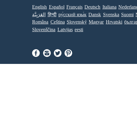
English
Español
Français
Deutsch
Italiana
Nederlan
العَرَبِيَّة
हिन्दी
ру́сский язы́к
Dansk
Svenska
Suomi
Româna
Ceština
Slovenský
Magyar
Hrvatski
бълга
Slovenščina
Latvijas
eesti