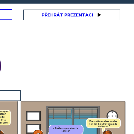
PŘEHRÁT PREZENTACI
reocupes
perar
e te
ar tu
¿Sebastian sabes cuáles
 un buen
son las 6 estrategias de
Heifetz?
¿ Cuáles son señorita
Emilia?