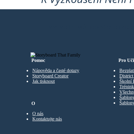
VYTVOŘIT MŮJ PRVNÍ STORYBO
Pomoc
Pro Uči
Nápověda a časté dotazy
Bezplat
Storyboard Creator
Distric
Jak tisknout
Školní 
Trénink
Všechn
Šablony
Šablony
O
O nás
Kontaktujte nás