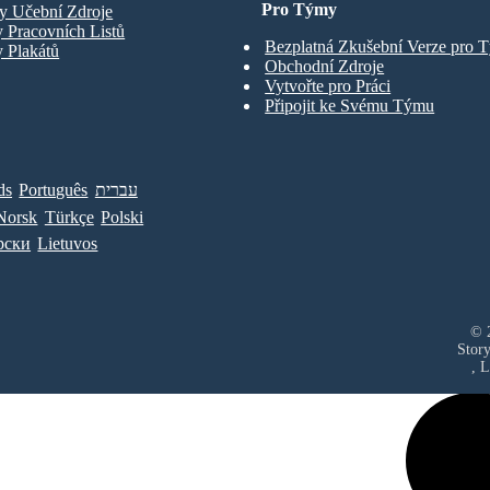
Pro Týmy
y Učební Zdroje
 Pracovních Listů
Bezplatná Zkušební Verze pro 
 Plakátů
Obchodní Zdroje
Vytvořte pro Práci
Připojit ke Svému Týmu
ds
Português
עברית
Norsk
Türkçe
Polski
рски
Lietuvos
© 2
Stor
, 