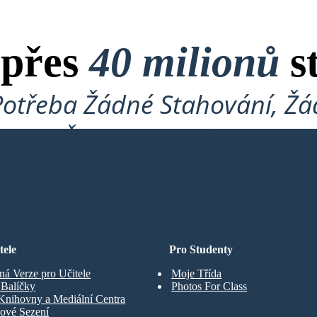
 přes
40 milionů
s
Potřeba Žádné Stahování, Žád
Žádné Přihlášení!
ARD
tele
Pro Studenty
ná Verze pro Učitele
Moje Třída
t Balíčky
Photos For Class
Knihovny a Mediální Centra
ové Sezení