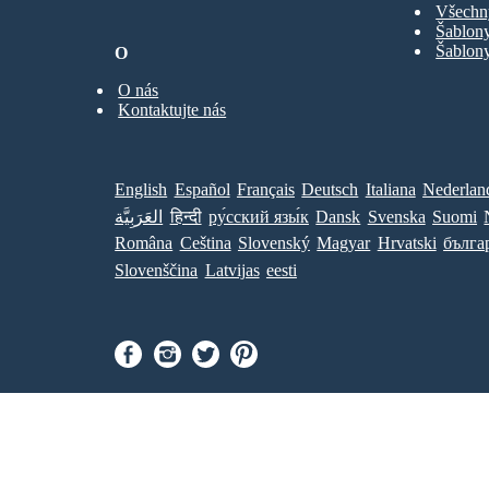
Všechn
Šablony
Šablony
O
O nás
Kontaktujte nás
English
Español
Français
Deutsch
Italiana
Nederlan
العَرَبِيَّة
हिन्दी
ру́сский язы́к
Dansk
Svenska
Suomi
Româna
Ceština
Slovenský
Magyar
Hrvatski
бълга
Slovenščina
Latvijas
eesti