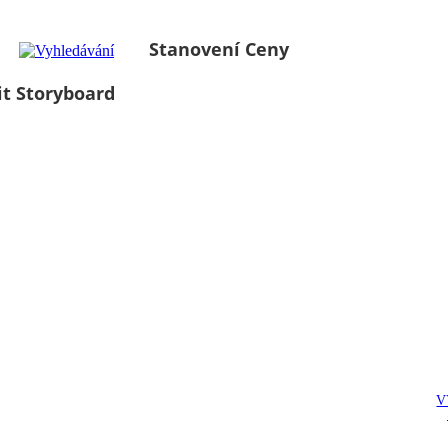
Stanovení Ceny
it Storyboard
V