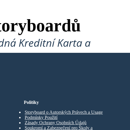
toryboardů
ná Kreditní Karta a
Politiky
Storyboard o Autorských Právech a Usage
Podmínky Použití
Zásady Ochrany Osobních Údajů
Soukromí a Zabezpečení pro Školy a