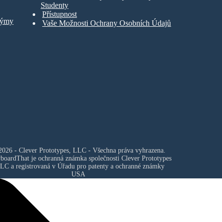
Studenty
Přístupnost
Týmy
Vaše Možnosti Ochrany Osobních Údajů
026 - Clever Prototypes, LLC - Všechna práva vyhrazena.
yboardThat je ochranná známka společnosti
Clever Prototypes
LLC
a registrovaná v Úřadu pro patenty a ochranné známky
USA