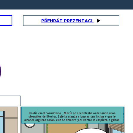
PŘEHRÁT PREZENTACI
Un día en el consultorio´, María se encontraba ordenando unos
utensilios del Doctor. Este la manda a buscar una fichas y que le
alcance algunas cosas, ella se demora y el Doctor la empieza a gritar.