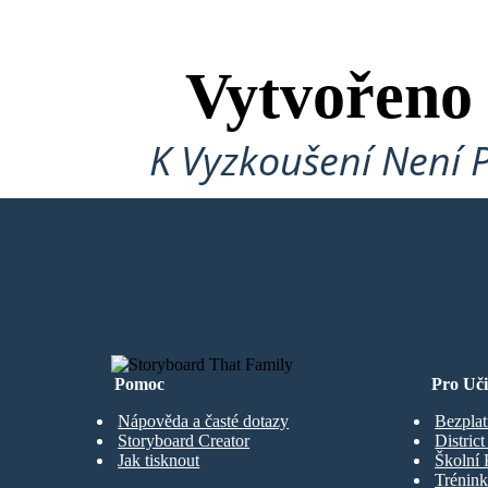
Vytvořeno
K Vyzkoušení Není 
VYTVOŘIT MŮJ PRVNÍ STORYBO
Pomoc
Pro Uči
Nápověda a časté dotazy
Bezplat
Storyboard Creator
Distric
Jak tisknout
Školní 
Trénink