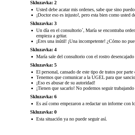
Skluzavka: 2
Usted debe acatar mis ordenes, sabe que sino pued
¡Doctor eso es injusto!, pero esta bien como usted de
Es así como empezaron a redactar un informe con lo sucedido,
pidiendo que la UGEL tome cartas en el asunto. Quedan así a la espera
de la respuesta.
Skluzavka: 3
Un día en el consultorio´, María se encontraba orden
empieza a gritar.
¡Eres una inútil! ¡Una incompetente! ¿Cómo no pue
Skluzavka: 4
María sale del consultorio con el rostro desencajad
Skluzavka: 5
El personal, cansado de este tipo de tratos por parte
Tenemos que comunicar a la UGEL para que sancio
¡Eso es abusar de su autoridad!
¡Tienen que sacarlo! No podemos seguir trabajando 
Skluzavka: 6
Es así como empezaron a redactar un informe con lo 
Skluzavka: 0
Esta situación ya no puede seguir así.