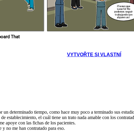
Es así como empezaron a redactar un informe con lo sucedido,
arte del Doctor, se
¡Tienen que
a ordenando unos
pidiendo que la UGEL tome cartas en el asunto. Quedan así a la espera
ituación.
a fichas y que le
sacarlo! No
de la respuesta.
la empieza a gritar.
podemos seguir
trabajando con
alguien así
til! ¡Una
e! ¿Cómo
acer eso?
ropios en Storyboard That
ienen que
carlo! No
VYTVOŘTE SI VLASTNÍ
mos seguir
ajando con
guien así
con lo sucedido,
edan así a la espera
or un determinado tiempo, como hace muy poco a terminado sus estudios
e establecimiento, el cuál tiene un trato nada amable con los contratad
me apoye con las fichas de los pacientes.
te y no me han contratado para eso.