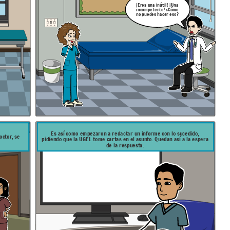
¡Eres una inútil! ¡Una
incompetente! ¿Cómo
no puedes hacer eso?
Es así como empezaron a redactar un informe con lo sucedido,
octor, se
pidiendo que la UGEL tome cartas en el asunto. Quedan así a la espera
de la respuesta.