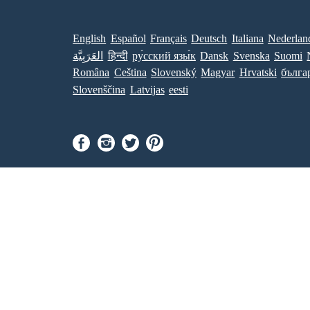
English
Español
Français
Deutsch
Italiana
Nederlan
العَرَبِيَّة
हिन्दी
ру́сский язы́к
Dansk
Svenska
Suomi
Româna
Ceština
Slovenský
Magyar
Hrvatski
бълга
Slovenščina
Latvijas
eesti