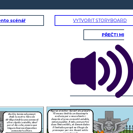
ento scénář
VYTVOŘIT STORYBOARD
PŘEČTI MI
Em sembla que et
sortiria molt a compte
fer el canvi, Abdel.
Aleshores, amb la nostra
Vols que ho gestionem
oferta pagaràs 222 euros i
ara mateix perquè
tindràs millor velocitat i dades
puguis començar a
il·limitades. T’ho gestionem tot
gaudir d’una millor
sense complicacions, sense que
connexió?
et quedis sense servei ni un sol
dia.
Bé… sí, sembla
que val la pena.
Com ho fem?
Aquí ve el millor. Durant els primers
15 mesos tindràs un descompte
Això ho tenim solucionat.
a que et
exclusiu per a nous clients i
Amb la nostra fibra de
lt a compte
després el preu es manté estable,
vi, Abdel.
69 Gbps tindràs una connexió
o gestionem
sense pujades. A més, com portes
ultra ràpida i estable, ideal
ix perquè
dues línies mòbils, et donem dades
per el dia a dia, encara que
omençar a
il·limitades perquè no t’hagis de
una millor
tinguis diversos dispositius
exió?
preocupar per res. Quant estàs
connectats alhora.
pagant ara?