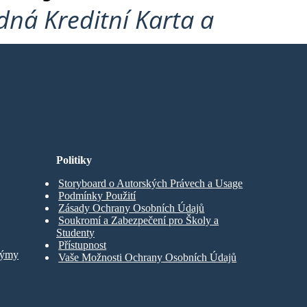
ná Kreditní Karta a
Politiky
Storyboard o Autorských Právech a Usage
Podmínky Použití
Zásady Ochrany Osobních Údajů
Soukromí a Zabezpečení pro Školy a
Studenty
Přístupnost
Týmy
Vaše Možnosti Ochrany Osobních Údajů