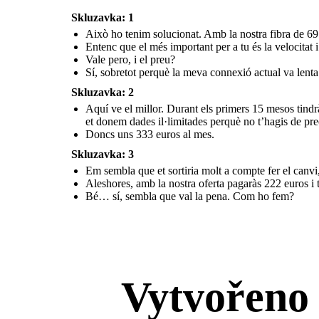
Skluzavka: 1
Això ho tenim solucionat. Amb la nostra fibra de 69 G
Entenc que el més important per a tu és la velocitat i 
Vale pero, i el preu?
Sí, sobretot perquè la meva connexió actual va lenta
Skluzavka: 2
Aquí ve el millor. Durant els primers 15 mesos tindr
et donem dades il·limitades perquè no t’hagis de pre
Doncs uns 333 euros al mes.
Skluzavka: 3
Em sembla que et sortiria molt a compte fer el can
Aleshores, amb la nostra oferta pagaràs 222 euros i t
Bé… sí, sembla que val la pena. Com ho fem?
Vytvořeno