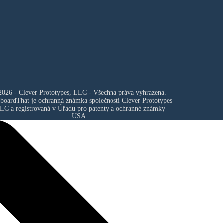
026 - Clever Prototypes, LLC - Všechna práva vyhrazena.
yboardThat je ochranná známka společnosti
Clever Prototypes
LLC
a registrovaná v Úřadu pro patenty a ochranné známky
USA