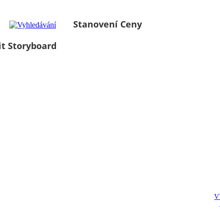
Stanovení Ceny
it Storyboard
V