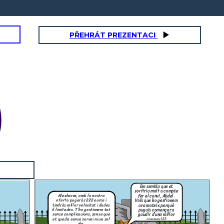
PŘEHRÁT PREZENTACI
Em sembla que et
sortiria molt a compte
fer el canvi, Abdel.
Aleshores, amb la nostra
Vols que ho gestionem
oferta pagaràs 222 euros i
ara mateix perquè
tindràs millor velocitat i dades
puguis començar a
il·limitades. T’ho gestionem tot
gaudir d’una millor
sense complicacions, sense que
connexió?
et quedis sense servei ni un sol
dia.