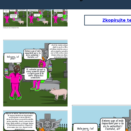
Em sembla que et
Aquí ve el millor. Durant els primers
sortiria molt a compte
15 mesos tindràs un descompte
Això ho tenim solucionat.
fer el canvi, Abdel.
Aleshores, amb la nostra
exclusiu per a nous clients i
Amb la nostra fibra de
Vols que ho gestionem
oferta pagaràs 222 euros i
després el preu es manté estable,
69 Gbps tindràs una connexió
ara mateix perquè
tindràs millor velocitat i dades
sense pujades. A més, com portes
ultra ràpida i estable, ideal
Entenc que el més
puguis començar a
il·limitades. T’ho gestionem tot
dues línies mòbils, et donem dades
per el dia a dia, encara que
important per a tu
gaudir d’una millor
sense complicacions, sense que
il·limitades perquè no t’hagis de
tinguis diversos dispositius
és la velocitat i
connexió?
et quedis sense servei ni un sol
preocupar per res. Quant estàs
Vale pero, i el
connectats alhora.
l’estalvi, oi?
dia.
pagant ara?
preu?
Bé… sí, sembla
Doncs uns 333 euros
Sí, sobretot perquè la
que val la pena.
al mes.
meva connexió actual
Com ho fem?
va lenta quan hi ha
molts dispositius
connectats.
Zkopírujte t
Create your own at Storyboard That
Aquí ve el millor. Durant els primers
15 mesos tindràs un descompte
Això ho tenim solucionat.
exclusiu per a nous clients i
Amb la nostra fibra de
després el preu es manté estable,
69 Gbps tindràs una connexió
sense pujades. A més, com portes
ultra ràpida i estable, ideal
Entenc que el més
dues línies mòbils, et donem dades
per el dia a dia, encara que
important per a tu
il·limitades perquè no t’hagis de
tinguis diversos dispositius
és la velocitat i
preocupar per res. Quant estàs
Vale pero, i el
connectats alhora.
l’estalvi, oi?
pagant ara?
preu?
Doncs uns 333 euros
Sí, sobretot perquè la
al mes.
meva connexió actual
va lenta quan hi ha
molts dispositius
connectats.
Create your own at Storyboard That
Em sembl
Aquí ve el millor. Durant els primers
sortiria mo
15 mesos tindràs un descompte
fer el can
Aleshores, amb la nostra
exclusiu per a nous clients i
Vols que h
oferta pagaràs 222 euros i
després el preu es manté estable,
Entenc que el més
ara mate
tindràs millor velocitat i dades
sense pujades. A més, com portes
important per a tu
puguis c
il·limitades. T’ho gestionem tot
dues línies mòbils, et donem dades
gaudir d’
sense complicacions, sense que
il·limitades perquè no t’hagis de
és la velocitat i
conn
et quedis sense servei ni un sol
preocupar per res. Quant estàs
Vale pero, i el
l’estalvi, oi?
dia.
pagant ara?