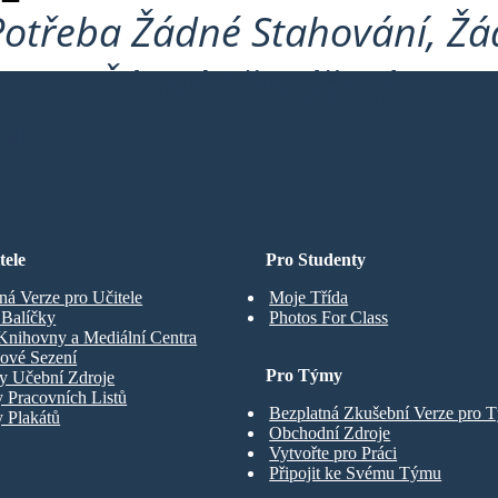
Potřeba Žádné Stahování, Žád
Žádné Přihlášení!
ARD
tele
Pro Studenty
ná Verze pro Učitele
Moje Třída
t Balíčky
Photos For Class
Knihovny a Mediální Centra
ové Sezení
Pro Týmy
y Učební Zdroje
 Pracovních Listů
Bezplatná Zkušební Verze pro 
 Plakátů
Obchodní Zdroje
Vytvořte pro Práci
Připojit ke Svému Týmu