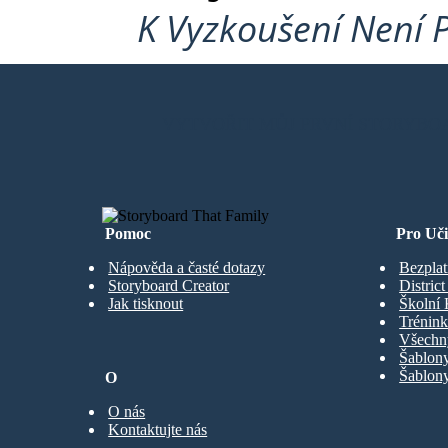
K Vyzkoušení Není 
VYTVOŘIT MŮJ PRVNÍ STORYBO
Pomoc
Pro Uči
Nápověda a časté dotazy
Bezplat
Storyboard Creator
Distric
Jak tisknout
Školní 
Trénink
Všechn
Šablony
Šablony
O
O nás
Kontaktujte nás