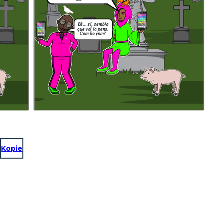
Bé… sí, sembla
que val la pena.
Com ho fem?
Kopie