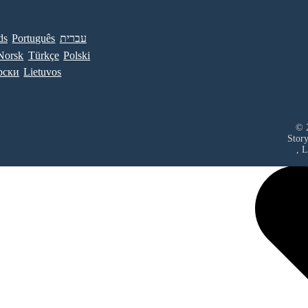
ds
Português
עברית
Norsk
Türkçe
Polski
рски
Lietuvos
© 2
Stor
, 