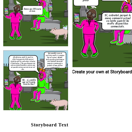
preu?
Bé… sí, sembla
Doncs uns 333 euros
que val la pena.
al mes.
Com ho fem?
Sí, sobretot perquè la
meva connexió actual
va lenta quan hi ha
molts dispositius
connectats.
Em sembla que et
sortiria molt a compte
fer el canvi, Abdel.
Aleshores, amb la nostra
Vols que ho gestionem
oferta pagaràs 222 euros i
ara mateix perquè
tindràs millor velocitat i dades
puguis començar a
il·limitades. T’ho gestionem tot
gaudir d’una millor
sense complicacions, sense que
connexió?
et quedis sense servei ni un sol
dia.
Create your own at Storyboard
Bé… sí, sembla
que val la pena.
Com ho fem?
Storyboard Text