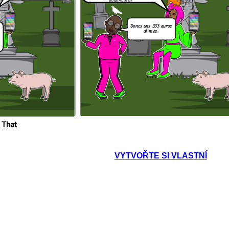
Doncs uns 333 euros
al mes.
 That
VYTVOŘTE SI VLASTNÍ