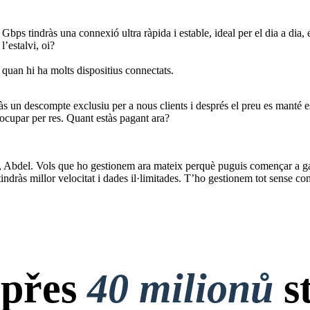
bps tindràs una connexió ultra ràpida i estable, ideal per el dia a dia, 
l’estalvi, oi?
 quan hi ha molts dispositius connectats.
às un descompte exclusiu per a nous clients i després el preu es manté e
ocupar per res. Quant estàs pagant ara?
vi, Abdel. Vols que ho gestionem ara mateix perquè puguis començar a g
indràs millor velocitat i dades il·limitades. T’ho gestionem tot sense co
 přes
40 milionů
s