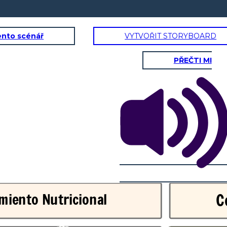
ento scénář
VYTVOŘIT STORYBOARD
PŘEČTI MI
C
miento Nutricional