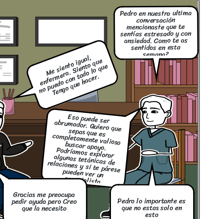
Pedro en nuestra ultima
conversación
mencionaste que te
sentías estresado y con
ansiedad. Como te as
sentidos en esta
semana?
M
e
si
e
o i
al,
e
nf
er
er
a.
Si
e
o
q
u
n
o
p
u
e
d
o
c
o
o
d
o l
o
q
u
T
e
n
g
o
q
u
e
h
a
c
g
u
e
nt
nt
e
m
n t
er.
Eso puede ser
abrumador. Quiero que
sepas que es
completamente valioso
buscar apoyo.
Podríamos explorar algunas tetánicas de relaciones y si te párese
pueden ver un
especialista
Gracias me preocupa
Pedro lo importante es
pedir ayuda pero Creo
que no estas solo en
que la necesito
esto