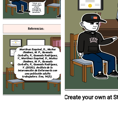
trabajadora.
Ene
,
14
(
colesterol y LA azúcar
trabajadora.
Ene
,
14
(3).
en sangre
"Claro, y si
siente algún
No te preocupes hoy
efecto
aremos esas pruebas si
secundario,
detectamos algo
avíseme de
Podemos actuar de
inmediato."
inmediato
Create your own at Storyboard That
Referencias:
Martínez Esquivel, D., Muñoz
Jiménez, M. P., Quesada
Carballo, P., Quesada Rodríguez,
Y., Martínez Esquivel, D., Muñoz
Jiménez, M. P., Quesada
Carballo, P., Quesada Rodríguez,
Y. (2020). Análisis de la
intervención de Enfermería con
una población adulta
trabajadora.
Ene
,
14
(3).
Create your own at S