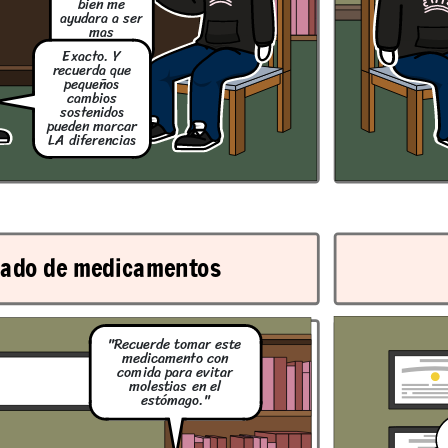
to de hoy
bien me
eo son
s para
ayudara a ser
blemas de
ud.
mas
cociente.
Exacto. Y
Muñoz
recuerda que
ada
pequeños
ríguez,
cambios
, Muñoz
ada
sostenidos
pueden marcar
 la
LA diferencias
ía con
a
3).
te preocupes hoy
s esas pruebas si
etectamos algo
emos actuar de
inmediato
ado de medicamentos
"Recuerde tomar este
Muñoz
medicamento con
ada
ríguez,
comida para evitar
, Muñoz
molestias en el
ada
estómago."
 la
ía con
a