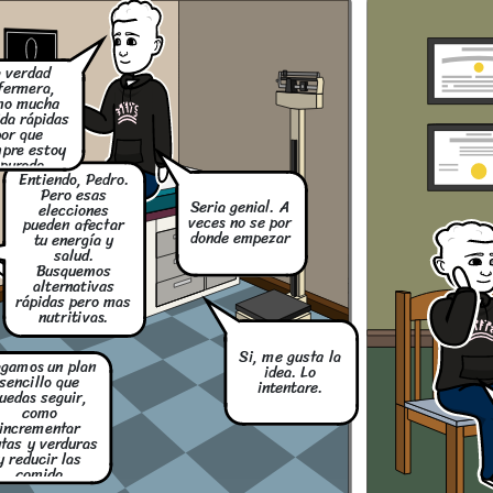
ental
edro en nuestra ultima
conversación
mencionaste que te
a verdad
entías estresado y con
ansiedad. Como te as
fermera,
sentidos en esta
semana?
mo mucha
da rápidas
por que
pre estoy
purado
Entiendo, Pedro.
Pero esas
Seria genial. A
elecciones
veces no se por
pueden afectar
donde empezar
tu energía y
salud.
edro lo importante es
que no estas solo en
Busquemos
esto
alternativas
rápidas pero mas
nutritivas.
ental
tiva
cias por
Si, me gusta la
to de hoy
gamos un plan
edro en nuestra ultima
eo son
idea. Lo
conversación
s para
sencillo que
blemas de
mencionaste que te
intentare.
entías estresado y con
ud.
uedas seguir,
ansiedad. Como te as
sentidos en esta
como
semana?
incrementar
utas y verduras
y reducir las
comida
procesadas.