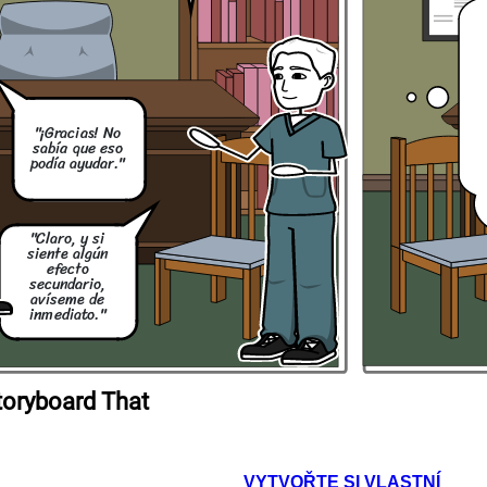
3).
"¡Gracias! No
sabía que eso
podía ayudar."
"Claro, y si
siente algún
efecto
secundario,
avíseme de
inmediato."
toryboard That
VYTVOŘTE SI VLASTNÍ