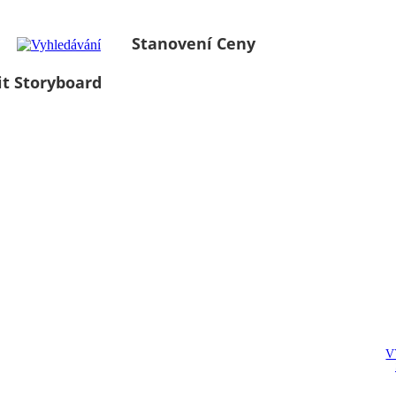
Stanovení Ceny
it Storyboard
V