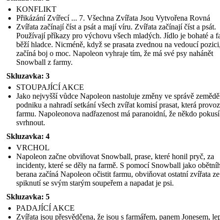
KONFLIKT
Přikázání Zvířecí ... 7. Všechna Zvířata Jsou Vytvořena Rovná
Zvířata začínají číst a psát a mají víru. Zvířata začínají číst a psát.
Používají příkazy pro výchovu všech mladých. Jídlo je bohaté a 
běží hladce. Nicméně, když se prasata zvednou na vedoucí pozici
začíná boj o moc. Napoleon vyhraje tím, že má své psy nahánět
Snowball z farmy.
Skluzavka: 3
STOUPAJÍCÍ AKCE
Jako nejvyšší vůdce Napoleon nastoluje změny ve správě zemědě
podniku a nahradí setkání všech zvířat komisí prasat, která provo
farmu. Napoleonova nadřazenost má paranoidní, že někdo pokusí
svrhnout.
Skluzavka: 4
VRCHOL
Napoleon začne obviňovat Snowball, prase, které honil pryč, za
incidenty, které se děly na farmě. S pomocí Snowball jako obětní
berana začíná Napoleon očistit farmu, obviňovat ostatní zvířata ze
spiknutí se svým starým soupeřem a napadat je psi.
Skluzavka: 5
PADAJÍCÍ AKCE
Zvířata jsou přesvědčena, že jsou s farmářem, panem Jonesem, le