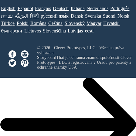
English
Español
Français
Deutsch
Italiana
Nederlands
Português
עברית
العَرَبِيَّة
हिन्दी
ру́сский язы́к
Dansk
Svenska
Suomi
Norsk
Türkçe
Polski
Româna
Ceština
Slovenský
Magyar
Hrvatski
български
Lietuvos
Slovenščina
Latvijas
eesti
© 2026 - Clever Prototypes, LLC - Všechna práva
vyhrazena.
StoryboardThat je ochranná známka společnosti
Clever
Prototypes , LLC
a registrovaná v Úřadu pro patenty a
ochranné známky USA