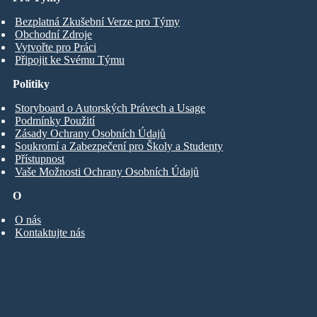
Bezplatná Zkušební Verze pro Týmy
Obchodní Zdroje
Vytvořte pro Práci
Připojit ke Svému Týmu
Politiky
Storyboard o Autorských Právech a Usage
Podmínky Použití
Zásady Ochrany Osobních Údajů
Soukromí a Zabezpečení pro Školy a Studenty
Přístupnost
Vaše Možnosti Ochrany Osobních Údajů
O
O nás
Kontaktujte nás