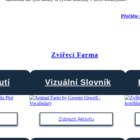
Přečtěte 
Zvířecí Farma
utí
Vizuální Slovník
Zobrazit Aktivitu