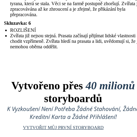
tyrana, která se stala. Věci se na farmě postupně zhoršují. Zvířata 
zpracovávána až ke zhroucení a je zřejmé, že přikázání byla
přepracována.
Skluzavka: 6
ROZLIŠENÍ
Zvířata již nejsou stejná. Prasata začínají přijímat lidské vlastnosti 
chodit vzpřímeně. Zvířata hledí na prasata a lidi, uvědomují si, že 
nemohou oběma oddělit.
Vytvořeno přes
40 milionů
storyboardů
K Vyzkoušení Není Potřeba Žádné Stahování, Žádn
Kreditní Karta a Žádné Přihlášení!
VYTVOŘIT MŮJ PRVNÍ STORYBOARD