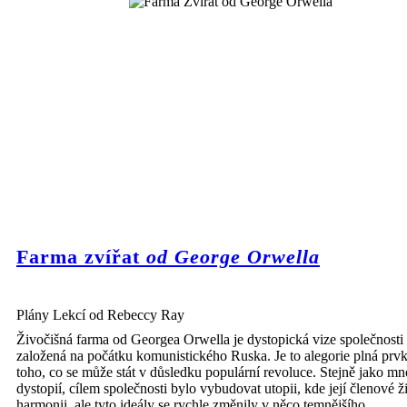
Farma zvířat
od George Orwella
Plány Lekcí od Rebeccy Ray
Živočišná farma od Georgea Orwella je dystopická vize společnosti
založená na počátku komunistického Ruska. Je to alegorie plná prv
toho, co se může stát v důsledku populární revoluce. Stejně jako m
dystopií, cílem společnosti bylo vybudovat utopii, kde její členové ži
harmonii, ale tyto ideály se rychle změnily v něco temnějšího.