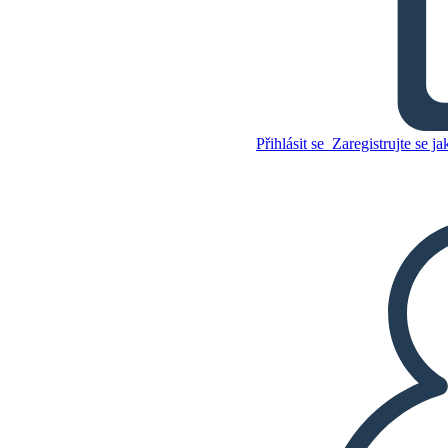
Animal Farm Přehled Plot
Diagram
Přihlásit se
Zaregistrujte se ja
Zkopírujte tento scénář
VYTVOŘIT STORYBOARD
Zkopírujte tento scénář
VYTVOŘIT STORYBOARD
PŘEHRÁT PREZENTACI
PŘEČTI MI