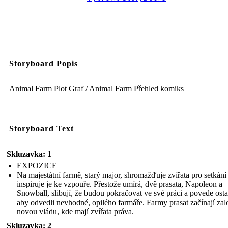
Storyboard Popis
Animal Farm Plot Graf / Animal Farm Přehled komiks
Storyboard Text
Skluzavka: 1
EXPOZICE
Na majestátní farmě, starý major, shromažďuje zvířata pro setkání
inspiruje je ke vzpouře. Přestože umírá, dvě prasata, Napoleon a
Snowball, slibují, že budou pokračovat ve své práci a povede osta
aby odvedli nevhodné, opilého farmáře. Farmy prasat začínají zalo
novou vládu, kde mají zvířata práva.
Skluzavka: 2