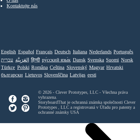
O nás
Kontaktujte nás
English
Español
Français
Deutsch
Italiana
Nederlands
Português
עברית
العَرَبِيَّة
हिन्दी
ру́сский язы́к
Dansk
Svenska
Suomi
Norsk
Türkçe
Polski
Româna
Ceština
Slovenský
Magyar
Hrvatski
български
Lietuvos
Slovenščina
Latvijas
eesti
© 2026 - Clever Prototypes, LLC - Všechna práva
vyhrazena.
StoryboardThat je ochranná známka společnosti
Clever
Prototypes , LLC
a registrovaná v Úřadu pro patenty a
ochranné známky USA