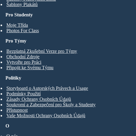
Šablony Plakátů
Pro Studenty
Moje Třída
Photos For Class
Pro Týmy
Bezplatná Zkušební Verze pro Týmy
Obchodní Zdroje
Vytvořte pro Práci
Připojit ke Svému Týmu
Politiky
Storyboard o Autorských Právech a Usage
Podmínky Použití
Zásady Ochrany Osobních Údajů
Soukromí a Zabezpečení pro Školy a Studenty
Přístupnost
Vaše Možnosti Ochrany Osobních Údajů
O