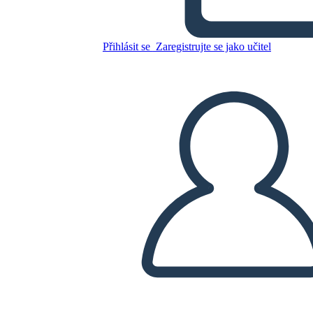
Zkopírujte tento scénář
VYTVOŘIT STORYBOARD
Přihlásit se
Zaregistrujte se jako učitel
PŘEHRÁT PREZENTACI
PŘEČTI MI