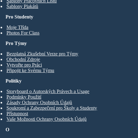
Šablony Pracovních Listů
Šablony Plakátů
Pro Studenty
Moje Třída
Photos For Class
Pro Týmy
Bezplatná Zkušební Verze pro Týmy
Obchodní Zdroje
Vytvořte pro Práci
Připojit ke Svému Týmu
Politiky
Storyboard o Autorských Právech a Usage
Podmínky Použití
Zásady Ochrany Osobních Údajů
Soukromí a Zabezpečení pro Školy a Studenty
Přístupnost
Vaše Možnosti Ochrany Osobních Údajů
O