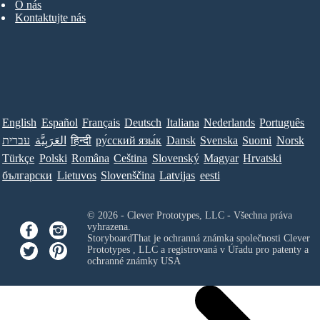
O nás
Kontaktujte nás
English
Español
Français
Deutsch
Italiana
Nederlands
Português
עברית
العَرَبِيَّة
हिन्दी
ру́сский язы́к
Dansk
Svenska
Suomi
Norsk
Türkçe
Polski
Româna
Ceština
Slovenský
Magyar
Hrvatski
български
Lietuvos
Slovenščina
Latvijas
eesti
© 2026 - Clever Prototypes, LLC - Všechna práva
vyhrazena.
StoryboardThat je ochranná známka společnosti
Clever
Prototypes , LLC
a registrovaná v Úřadu pro patenty a
ochranné známky USA