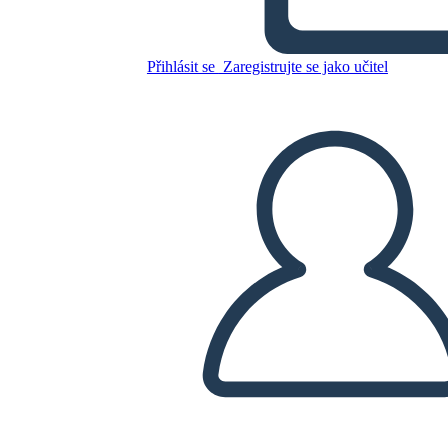
Concept Model Template
Přihlásit se
Zaregistrujte se jako učitel
Zkopírujte tento scénář
VYTVOŘIT STORYBOARD
PŘEHRÁT PREZENTACI
PŘEČTI MI