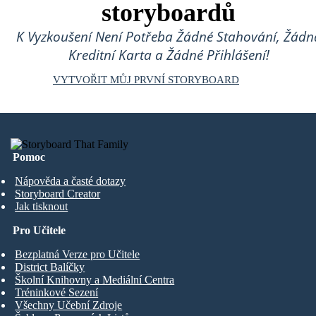
storyboardů
K Vyzkoušení Není Potřeba Žádné Stahování, Žádn
Kreditní Karta a Žádné Přihlášení!
VYTVOŘIT MŮJ PRVNÍ STORYBOARD
Pomoc
Nápověda a časté dotazy
Storyboard Creator
Jak tisknout
Pro Učitele
Bezplatná Verze pro Učitele
District Balíčky
Školní Knihovny a Mediální Centra
Tréninkové Sezení
Všechny Učební Zdroje