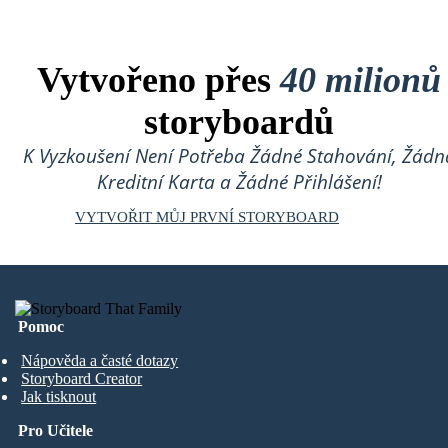
Vytvořeno přes
40 milionů
storyboardů
K Vyzkoušení Není Potřeba Žádné Stahování, Žádn
Kreditní Karta a Žádné Přihlášení!
VYTVOŘIT MŮJ PRVNÍ STORYBOARD
Pomoc
Nápověda a časté dotazy
Storyboard Creator
Jak tisknout
Pro Učitele