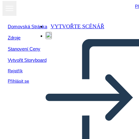
Př
VYTVOŘTE SCÉNÁŘ
Domovská Stránka
Zdroje
Zobrazit jako
Stanovení Ceny
prezentaci
Vytvořit Storyboard
Rejstřík
Přihlásit se
Hlavní Myšlenka – Základní