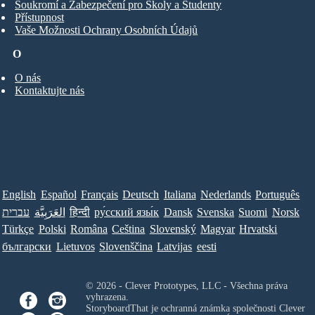
Soukromí a Zabezpečení pro Školy a Studenty
Přístupnost
Vaše Možnosti Ochrany Osobních Údajů
O
O nás
Kontaktujte nás
English
Español
Français
Deutsch
Italiana
Nederlands
Português
עברית
العَرَبِيَّة
हिन्दी
ру́сский язы́к
Dansk
Svenska
Suomi
Norsk
Türkçe
Polski
Româna
Ceština
Slovenský
Magyar
Hrvatski
български
Lietuvos
Slovenščina
Latvijas
eesti
© 2026 - Clever Prototypes, LLC - Všechna práva
vyhrazena.
StoryboardThat je ochranná známka společnosti
Clever