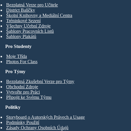
Bezplatná Verze pro Učitele
District Balíčky
Školní Knihovny a Mediální Centra
Tréninkové Sezení
Všechny Učební Zdroje
Šablony Pracovních Listů
Šablony Plakátů
Pro Studenty
Moje Třída
Photos For Class
Pro Týmy
Bezplatná Zkušební Verze pro Týmy
Obchodní Zdroje
Vytvořte pro Práci
Připojit ke Svému Týmu
Politiky
Storyboard o Autorských Právech a Usage
Podmínky Použití
Zásady Ochrany Osobních Údajů