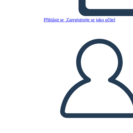
Přihlásit se
Zaregistrujte se jako učitel
Zkopírujte tento scénář
VYTVOŘIT STORYBOARD
PŘEHRÁT PREZENTACI
PŘEČTI MI