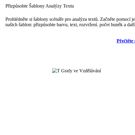
Přizpůsobte Šablony Analýzy Textu
Prohlédněte si šablony scénáře pro analýzu textů. Začněte pomocí j
našich šablon: přizpůsobte barvu, text, rozvržení. počet buněk a dalš
Přečtěte 