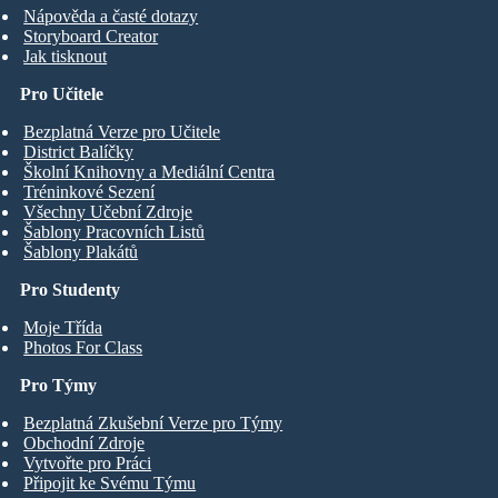
Nápověda a časté dotazy
Storyboard Creator
Jak tisknout
Pro Učitele
Bezplatná Verze pro Učitele
District Balíčky
Školní Knihovny a Mediální Centra
Tréninkové Sezení
Všechny Učební Zdroje
Šablony Pracovních Listů
Šablony Plakátů
Pro Studenty
Moje Třída
Photos For Class
Pro Týmy
Bezplatná Zkušební Verze pro Týmy
Obchodní Zdroje
Vytvořte pro Práci
Připojit ke Svému Týmu