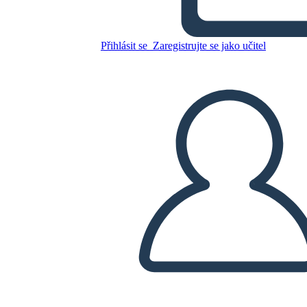
Přihlásit se
Zaregistrujte se jako učitel
Interní vs Vnějších Konfliktů
Zkopírujte tento scénář
VYTVOŘIT STORYBOARD
PŘEHRÁT PREZENTACI
PŘEČTI MI