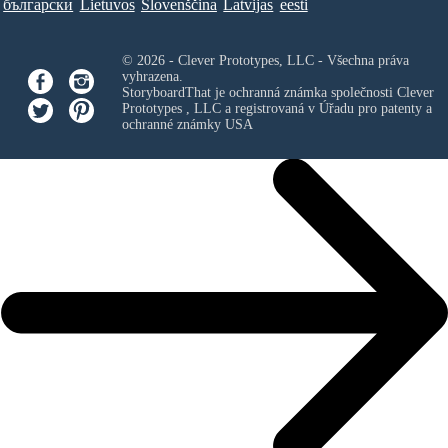
български
Lietuvos
Slovenščina
Latvijas
eesti
© 2026 - Clever Prototypes, LLC - Všechna práva
vyhrazena.
StoryboardThat je ochranná známka společnosti
Clever
Prototypes , LLC
a registrovaná v Úřadu pro patenty a
ochranné známky USA