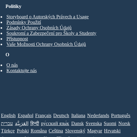
Politiky
Storyboard o Autorských Právech a Usage
Podmínky Použití
Zásady Ochrany Osobních Údajů
Soukromí a Zabezpečení pro Školy a Studenty
Přístupnost
Vaše Možnosti Ochrany Osobních Údajů
O
O nás
Kontaktujte nás
English
Español
Français
Deutsch
Italiana
Nederlands
Português
עברית
العَرَبِيَّة
हिन्दी
ру́сский язы́к
Dansk
Svenska
Suomi
Norsk
Türkçe
Polski
Româna
Ceština
Slovenský
Magyar
Hrvatski