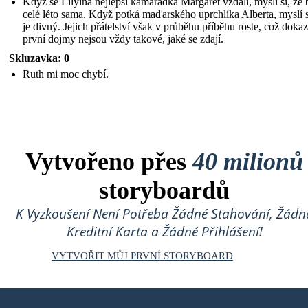
Když se Lilyina nejlepší kamarádka Margaret vzdálí, myslí si, že
celé léto sama. Když potká maďarského uprchlíka Alberta, myslí s
je divný. Jejich přátelství však v průběhu příběhu roste, což dokaz
první dojmy nejsou vždy takové, jaké se zdají.
Skluzavka: 0
Ruth mi moc chybí.
Vytvořeno přes
40 milionů
storyboardů
K Vyzkoušení Není Potřeba Žádné Stahování, Žádn
Kreditní Karta a Žádné Přihlášení!
VYTVOŘIT MŮJ PRVNÍ STORYBOARD