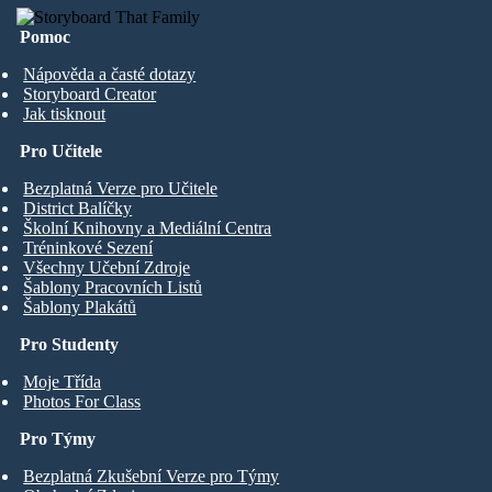
Pomoc
Nápověda a časté dotazy
Storyboard Creator
Jak tisknout
Pro Učitele
Bezplatná Verze pro Učitele
District Balíčky
Školní Knihovny a Mediální Centra
Tréninkové Sezení
Všechny Učební Zdroje
Šablony Pracovních Listů
Šablony Plakátů
Pro Studenty
Moje Třída
Photos For Class
Pro Týmy
Bezplatná Zkušební Verze pro Týmy