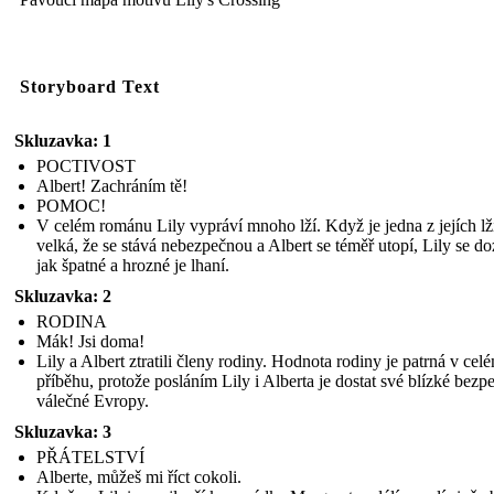
Storyboard Text
Skluzavka: 1
POCTIVOST
Albert! Zachráním tě!
POMOC!
V celém románu Lily vypráví mnoho lží. Když je jedna z jejích lž
velká, že se stává nebezpečnou a Albert se téměř utopí, Lily se do
jak špatné a hrozné je lhaní.
Skluzavka: 2
RODINA
Mák! Jsi doma!
Lily a Albert ztratili členy rodiny. Hodnota rodiny je patrná v cel
příběhu, protože posláním Lily i Alberta je dostat své blízké bezp
válečné Evropy.
Skluzavka: 3
PŘÁTELSTVÍ
Alberte, můžeš mi říct cokoli.