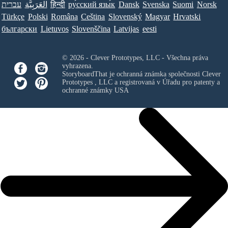
עברית
العَرَبِيَّة
हिन्दी
ру́сский язы́к
Dansk
Svenska
Suomi
Norsk
Türkçe
Polski
Româna
Ceština
Slovenský
Magyar
Hrvatski
български
Lietuvos
Slovenščina
Latvijas
eesti
© 2026 - Clever Prototypes, LLC - Všechna práva
vyhrazena.
StoryboardThat je ochranná známka společnosti
Clever
Prototypes , LLC
a registrovaná v Úřadu pro patenty a
ochranné známky USA