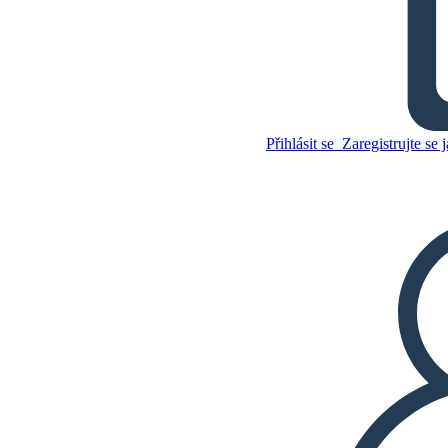
Lilys Crossing Theme
Zkopírujte tento scénář
Přihlásit se
Zaregistrujte se j
VYTVOŘIT STORYBOARD
Zkopírujte tento scénář
VYTVOŘIT STORYBOARD
PŘEHRÁT PREZENTACI
PŘEČTI MI