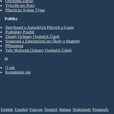
Obchodní Zdroje
Vytvořte pro Práci
Připojit ke Svému Týmu
Politiky
Storyboard o Autorských Právech a Usage
Podmínky Použití
Zásady Ochrany Osobních Údajů
Soukromí a Zabezpečení pro Školy a Studenty
Přístupnost
Vaše Možnosti Ochrany Osobních Údajů
O
O nás
Kontaktujte nás
English
Español
Français
Deutsch
Italiana
Nederlands
Português