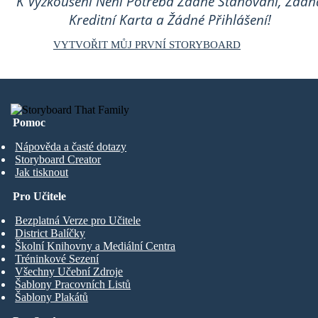
K Vyzkoušení Není Potřeba Žádné Stahování, Žádn
Kreditní Karta a Žádné Přihlášení!
VYTVOŘIT MŮJ PRVNÍ STORYBOARD
Pomoc
Nápověda a časté dotazy
Storyboard Creator
Jak tisknout
Pro Učitele
Bezplatná Verze pro Učitele
District Balíčky
Školní Knihovny a Mediální Centra
Tréninkové Sezení
Všechny Učební Zdroje
Šablony Pracovních Listů
Šablony Plakátů