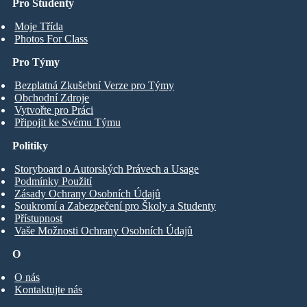
Pro Studenty
Moje Třída
Photos For Class
Pro Týmy
Bezplatná Zkušební Verze pro Týmy
Obchodní Zdroje
Vytvořte pro Práci
Připojit ke Svému Týmu
Politiky
Storyboard o Autorských Právech a Usage
Podmínky Použití
Zásady Ochrany Osobních Údajů
Soukromí a Zabezpečení pro Školy a Studenty
Přístupnost
Vaše Možnosti Ochrany Osobních Údajů
O
O nás
Kontaktujte nás