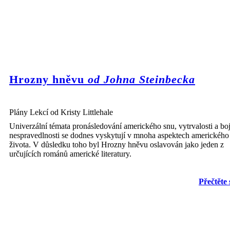
Hrozny hněvu
od Johna Steinbecka
Plány Lekcí od Kristy Littlehale
Univerzální témata pronásledování amerického snu, vytrvalosti a boj
nespravedlnosti se dodnes vyskytují v mnoha aspektech amerického
života. V důsledku toho byl Hrozny hněvu oslavován jako jeden z
určujících románů americké literatury.
Přečtěte 