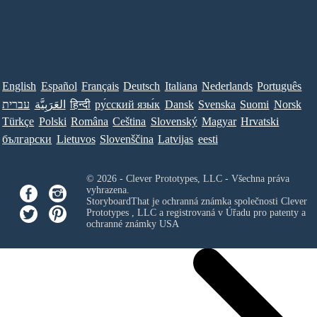
English
Español
Français
Deutsch
Italiana
Nederlands
Português
עברית
العَرَبِيَّة
हिन्दी
ру́сский язы́к
Dansk
Svenska
Suomi
Norsk
Türkçe
Polski
Româna
Ceština
Slovenský
Magyar
Hrvatski
български
Lietuvos
Slovenščina
Latvijas
eesti
© 2026 - Clever Prototypes, LLC - Všechna práva
vyhrazena.
StoryboardThat je ochranná známka společnosti
Clever
Prototypes , LLC
a registrovaná v Úřadu pro patenty a
ochranné známky USA