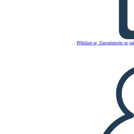
Literární Konflikt v Hrozny
Hněvu
Přihlásit se
Zaregistrujte se ja
Zkopírujte tento scénář
VYTVOŘIT STORYBOARD
Zkopírujte tento scénář
VYTVOŘIT STORYBOARD
PŘEHRÁT PREZENTACI
PŘEČTI MI