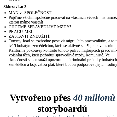
Skluzavka: 3
MAN vs SPOLEČNOST
Pojďme všichni společně pracovat na vlastních věcech - na farmě,
kterou máme vlastní!
CHCEME SPRAVEDLIVÉ MZDY!
PRACUJME!
ZASTAVIT ZNEUŽITÍ!
Tommy Joad se rozhodne postavit migrujícím pracovníkům, a to t
tváři bohatým zemědělcům, kteří se aktivně snaží pracovat s nimi
Kalifornie pokoušejí kontrolu tohoto přílivu migrujících pracovní
voláním těch, kteří požadují spravedlivé mzdy, komunisté. Ve
skutečnosti se jen snaží upozornit na kriminální praktiky bohatých
zemědělců a bojovat za plat, které budou podporovat jejich rodiny
Vytvořeno přes
40 milionů
storyboardů