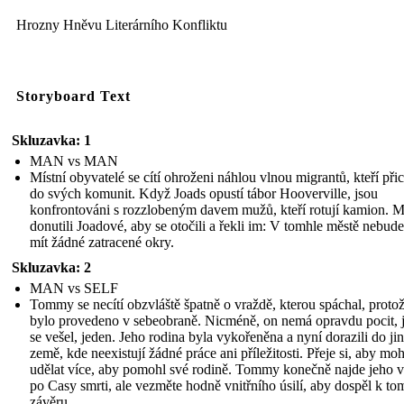
Hrozny Hněvu Literárního Konfliktu
Storyboard Text
Skluzavka: 1
MAN vs MAN
Místní obyvatelé se cítí ohroženi náhlou vlnou migrantů, kteří přic
do svých komunit. Když Joads opustí tábor Hooverville, jsou
konfrontováni s rozzlobeným davem mužů, kteří rotují kamion. M
donutili Joadové, aby se otočili a řekli im: V tomhle městě nebud
mít žádné zatracené okry.
Skluzavka: 2
MAN vs SELF
Tommy se necítí obzvláště špatně o vraždě, kterou spáchal, protož
bylo provedeno v sebeobraně. Nicméně, on nemá opravdu pocit, 
se vešel, jeden. Jeho rodina byla vykořeněna a nyní dorazili do jin
země, kde neexistují žádné práce ani příležitosti. Přeje si, aby moh
udělat více, aby pomohl své rodině. Tommy konečně najde jeho v
po Casy smrti, ale vezměte hodně vnitřního úsilí, aby dospěl k to
závěru.