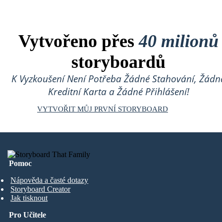
Vytvořeno přes
40 milionů
storyboardů
K Vyzkoušení Není Potřeba Žádné Stahování, Žádn
Kreditní Karta a Žádné Přihlášení!
VYTVOŘIT MŮJ PRVNÍ STORYBOARD
Pomoc
Nápověda a časté dotazy
Storyboard Creator
Jak tisknout
Pro Učitele