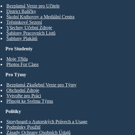
Bezplatná Verze pro Učitele
District Balíčky
Školní Knihovny a Mediální Centra
Tréninkové Sezení
Všechny Učební Zdroje
Šablony Pracovních Listů
Šablony Plakátů
Pro Studenty
Moje Třída
Photos For Class
Pro Týmy
Bezplatná Zkušební Verze pro Týmy
Obchodní Zdroje
Vytvořte pro Práci
Připojit ke Svému Týmu
Politiky
Storyboard o Autorských Právech a Usage
Podmínky Použití
Zásady Ochrany Osobních Údajů