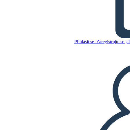
Na Svatební Tanec Postavy
Zkopírujte tento scénář
VYTVOŘIT STORYBOARD
Přihlásit se
Zaregistrujte se ja
Zkopírujte tento scénář
VYTVOŘIT STORYBOARD
PŘEHRÁT PREZENTACI
PŘEČTI MI