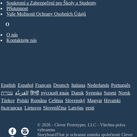
Soukromí a Zabezpečení pro Školy a Studenty
Přístupnost
Vaše Možnosti Ochrany Osobních Údajů
O
O nás
Kontaktujte nás
English
Español
Français
Deutsch
Italiana
Nederlands
Português
עברית
العَرَبِيَّة
हिन्दी
ру́сский язы́к
Dansk
Svenska
Suomi
Norsk
Türkçe
Polski
Româna
Ceština
Slovenský
Magyar
Hrvatski
български
Lietuvos
Slovenščina
Latvijas
eesti
© 2026 - Clever Prototypes, LLC - Všechna práva
vyhrazena.
StoryboardThat je ochranná známka společnosti
Clever