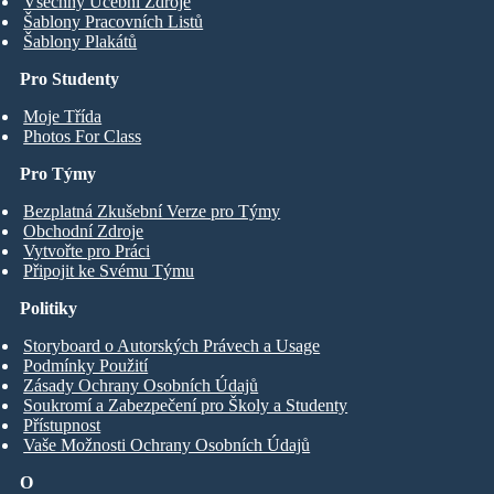
Všechny Učební Zdroje
Šablony Pracovních Listů
Šablony Plakátů
Pro Studenty
Moje Třída
Photos For Class
Pro Týmy
Bezplatná Zkušební Verze pro Týmy
Obchodní Zdroje
Vytvořte pro Práci
Připojit ke Svému Týmu
Politiky
Storyboard o Autorských Právech a Usage
Podmínky Použití
Zásady Ochrany Osobních Údajů
Soukromí a Zabezpečení pro Školy a Studenty
Přístupnost
Vaše Možnosti Ochrany Osobních Údajů
O