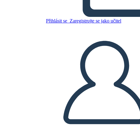
Obálka Knihy 6
Přihlásit se
Zaregistrujte se jako učitel
Zkopírujte tento scénář
VYTVOŘIT STORYBOARD
PŘEHRÁT PREZENTACI
PŘEČTI MI