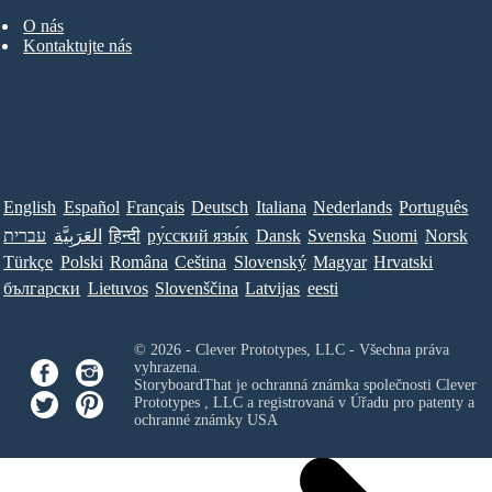
O nás
Kontaktujte nás
English
Español
Français
Deutsch
Italiana
Nederlands
Português
עברית
العَرَبِيَّة
हिन्दी
ру́сский язы́к
Dansk
Svenska
Suomi
Norsk
Türkçe
Polski
Româna
Ceština
Slovenský
Magyar
Hrvatski
български
Lietuvos
Slovenščina
Latvijas
eesti
© 2026 - Clever Prototypes, LLC - Všechna práva
vyhrazena.
StoryboardThat je ochranná známka společnosti
Clever
Prototypes , LLC
a registrovaná v Úřadu pro patenty a
ochranné známky USA