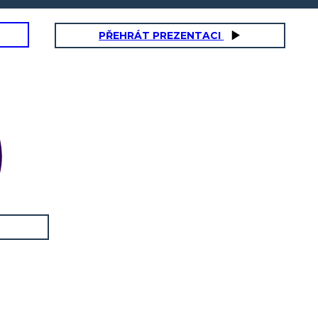
PŘEHRÁT PREZENTACI
Stáří:
Stáří:
Vlastnosti:
Vlastnosti:
Příbuzní:
Příbuzní:
Gang / Přátelé:
Gang / Přátelé: