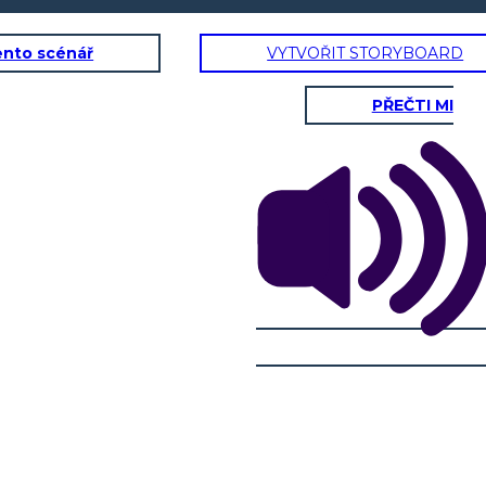
ento scénář
VYTVOŘIT STORYBOARD
PŘEČTI MI
Stáří:
Vlastnosti:
Příbuzní:
Gang / Přátelé: