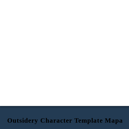
Outsidery Character Template Mapa
Stáří:
Stáří:
Stáří:
Stáří:
Stáří:
Vlastnosti:
Vlastnosti:
Vlastnosti:
Vlastnosti:
Vlastnosti: