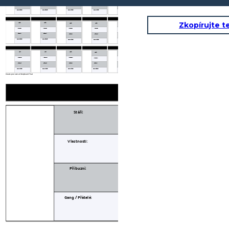
Příbuzní:
Příbuzní:
Příbuzní:
Příbuzní:
Příbuzní:
Gang / Přátelé:
Gang / Přátelé:
Gang / Přátelé:
Gang / Přátelé:
Gang / Přátelé:
Zkopírujte t
Stáří:
Stáří:
Stáří:
Stáří:
Stáří:
Vlastnosti:
Vlastnosti:
Vlastnosti:
Vlastnosti:
Vlastnosti:
Příbuzní:
Příbuzní:
Příbuzní:
Příbuzní:
Příbuzní:
Gang / Přátelé:
Gang / Přátelé:
Gang / Přátelé:
Gang / Přátelé:
Gang / Přátelé:
Stáří:
Stáří:
Stáří:
Stáří:
Stáří:
Stáří:
Vlastnosti:
Vlastnosti:
Vlastnosti:
Vlastnosti:
Vlastnosti:
Vlastnosti:
Příbuzní:
Příbuzní:
Příbuzní:
Příbuzní:
Příbuzní:
Příbuzní:
Gang / Přátelé:
Gang / Přátelé:
Gang / Přátelé:
Gang / Přátelé:
Gang / Přátelé:
Gang / Přátelé:
Create your own at Storyboard That
Stáří:
Stáří:
Vlastnosti:
Vlastnosti:
Příbuzní:
Příbuzní:
Gang / Přátelé:
Gang / Přátelé: