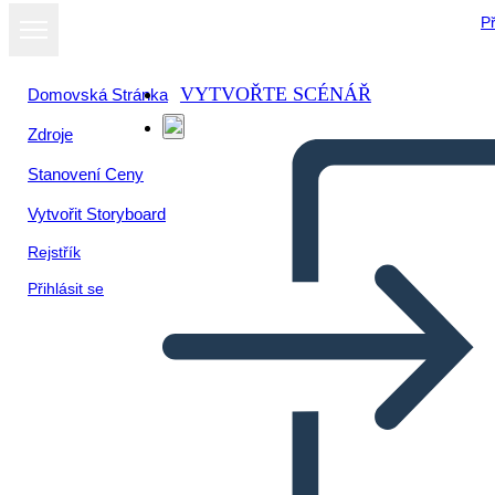
Př
VYTVOŘTE SCÉNÁŘ
Domovská Stránka
Zdroje
Zobrazit jako
Stanovení Ceny
prezentaci
Vytvořit Storyboard
Rejstřík
Přihlásit se
Procvičte si psaní – věty s