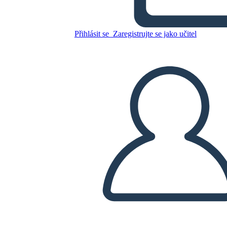
obrázkovým rámečkem
Přihlásit se
Zaregistrujte se jako učitel
Zkopírujte tento scénář
VYTVOŘIT STORYBOARD
PŘEHRÁT PREZENTACI
PŘEČTI MI