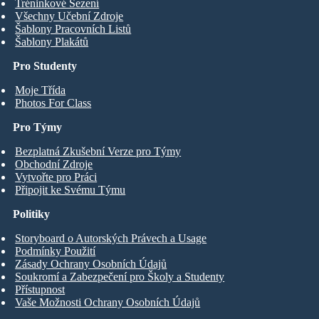
Tréninkové Sezení
Všechny Učební Zdroje
Šablony Pracovních Listů
Šablony Plakátů
Pro Studenty
Moje Třída
Photos For Class
Pro Týmy
Bezplatná Zkušební Verze pro Týmy
Obchodní Zdroje
Vytvořte pro Práci
Připojit ke Svému Týmu
Politiky
Storyboard o Autorských Právech a Usage
Podmínky Použití
Zásady Ochrany Osobních Údajů
Soukromí a Zabezpečení pro Školy a Studenty
Přístupnost
Vaše Možnosti Ochrany Osobních Údajů