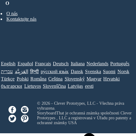
O
O nás
Kontaktujte nás
English
Español
Français
Deutsch
Italiana
Nederlands
Português
עברית
العَرَبِيَّة
हिन्दी
ру́сский язы́к
Dansk
Svenska
Suomi
Norsk
Türkçe
Polski
Româna
Ceština
Slovenský
Magyar
Hrvatski
български
Lietuvos
Slovenščina
Latvijas
eesti
© 2026 - Clever Prototypes, LLC - Všechna práva
vyhrazena.
StoryboardThat je ochranná známka společnosti
Clever
Prototypes , LLC
a registrovaná v Úřadu pro patenty a
ochranné známky USA