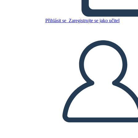
Přihlásit se
Zaregistrujte se jako učitel
Zkopírujte tento scénář
VYTVOŘIT STORYBOARD
PŘEHRÁT PREZENTACI
PŘEČTI MI