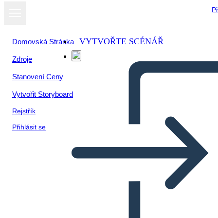
Př
VYTVOŘTE SCÉNÁŘ
Domovská Stránka
Zdroje
Zobrazit jako
Stanovení Ceny
prezentaci
Vytvořit Storyboard
Rejstřík
Přihlásit se
Rozvržení Grafického
Románu 1