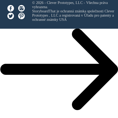
© 2026 - Clever Prototypes, LLC - Všechna práva
vyhrazena.
StoryboardThat je ochranná známka společnosti
Clever
Prototypes , LLC
a registrovaná v Úřadu pro patenty a
ochranné známky USA