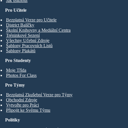
Jak tisknout
Pro Učitele
Bezplatná Verze pro Učitele
District Balíčky
Školní Knihovny a Mediální Centra
Tréninkové Sezení
Všechny Učební Zdroje
Šablony Pracovních Listů
Šablony Plakátů
Pro Studenty
Moje Třída
Photos For Class
Pro Týmy
Bezplatná Zkušební Verze pro Týmy
Obchodní Zdroje
Vytvořte pro Práci
Připojit ke Svému Týmu
Politiky