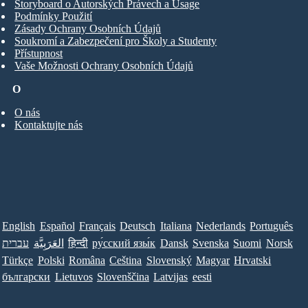
Storyboard o Autorských Právech a Usage
Podmínky Použití
Zásady Ochrany Osobních Údajů
Soukromí a Zabezpečení pro Školy a Studenty
Přístupnost
Vaše Možnosti Ochrany Osobních Údajů
O
O nás
Kontaktujte nás
English
Español
Français
Deutsch
Italiana
Nederlands
Português
עברית
العَرَبِيَّة
हिन्दी
ру́сский язы́к
Dansk
Svenska
Suomi
Norsk
Türkçe
Polski
Româna
Ceština
Slovenský
Magyar
Hrvatski
български
Lietuvos
Slovenščina
Latvijas
eesti