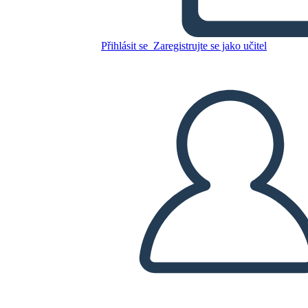
Zkopírujte tento scénář
Přihlásit se
Zaregistrujte se jako učitel
VYTVOŘIT STORYBOARD
PŘEHRÁT PREZENTACI
PŘEČTI MI