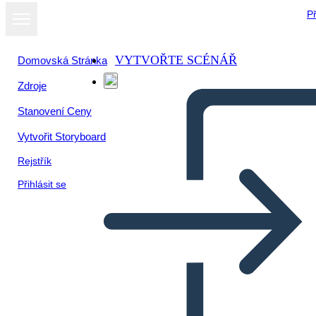
Př
VYTVOŘTE SCÉNÁŘ
Domovská Stránka
Zdroje
Zobrazit jako
Stanovení Ceny
prezentaci
Vytvořit Storyboard
Rejstřík
Přihlásit se
Šablona Obalu Knihy 3