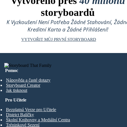
Vytvořeno přes
40 milionů
storyboardů
K Vyzkoušení Není Potřeba Žádné Stahování, Žádn
Kreditní Karta a Žádné Přihlášení!
VYTVOŘIT MŮJ PRVNÍ STORYBOARD
Pomoc
Nápověda a časté dotazy
Storyboard Creator
Jak tisknout
Pro Učitele
Bezplatná Verze pro Učitele
District Balíčky
Školní Knihovny a Mediální Centra
Tréninkové Sezení