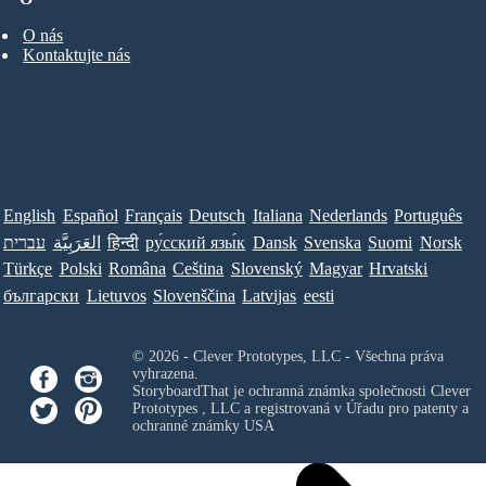
O nás
Kontaktujte nás
English
Español
Français
Deutsch
Italiana
Nederlands
Português
עברית
العَرَبِيَّة
हिन्दी
ру́сский язы́к
Dansk
Svenska
Suomi
Norsk
Türkçe
Polski
Româna
Ceština
Slovenský
Magyar
Hrvatski
български
Lietuvos
Slovenščina
Latvijas
eesti
© 2026 - Clever Prototypes, LLC - Všechna práva
vyhrazena.
StoryboardThat je ochranná známka společnosti
Clever
Prototypes , LLC
a registrovaná v Úřadu pro patenty a
ochranné známky USA