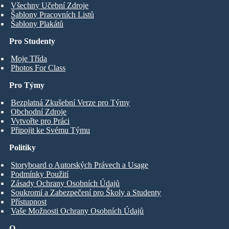
Všechny Učební Zdroje
Šablony Pracovních Listů
Šablony Plakátů
Pro Studenty
Moje Třída
Photos For Class
Pro Týmy
Bezplatná Zkušební Verze pro Týmy
Obchodní Zdroje
Vytvořte pro Práci
Připojit ke Svému Týmu
Politiky
Storyboard o Autorských Právech a Usage
Podmínky Použití
Zásady Ochrany Osobních Údajů
Soukromí a Zabezpečení pro Školy a Studenty
Přístupnost
Vaše Možnosti Ochrany Osobních Údajů
O