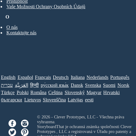
Přístupnost
Vaše Možnosti Ochrany Osobních Údajů
O
O nás
Kontaktujte nás
English
Español
Français
Deutsch
Italiana
Nederlands
Português
עברית
العَرَبِيَّة
हिन्दी
ру́сский язы́к
Dansk
Svenska
Suomi
Norsk
Türkçe
Polski
Româna
Ceština
Slovenský
Magyar
Hrvatski
български
Lietuvos
Slovenščina
Latvijas
eesti
© 2026 - Clever Prototypes, LLC - Všechna práva
vyhrazena.
StoryboardThat je ochranná známka společnosti
Clever
Prototypes , LLC
a registrovaná v Úřadu pro patenty a