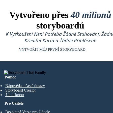
Vytvořeno přes
40 milionů
storyboardů
K Vyzkoušení Není Potřeba Žádné Stahování, Žádn
Kreditní Karta a Žádné Přihlášení!
VYTVOŘIT MŮJ PRVNÍ STORYBOARD
Pomoc
Nápověda a časté dotazy
Storyboard Creator
Jak tisknout
Pro Učitele
Bezplatná Verze pro Učitele