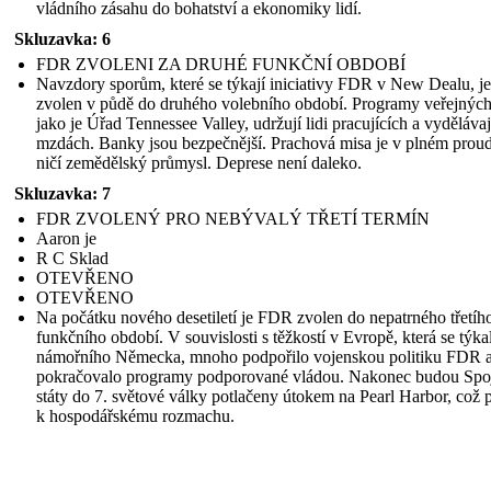
vládního zásahu do bohatství a ekonomiky lidí.
Skluzavka: 6
FDR ZVOLENI ZA DRUHÉ FUNKČNÍ OBDOBÍ
Navzdory sporům, které se týkají iniciativy FDR v New Dealu, je
zvolen v půdě do druhého volebního období. Programy veřejných 
jako je Úřad Tennessee Valley, udržují lidi pracujících a vydělávaj
mzdách. Banky jsou bezpečnější. Prachová misa je v plném prou
ničí zemědělský průmysl. Deprese není daleko.
Skluzavka: 7
FDR ZVOLENÝ PRO NEBÝVALÝ TŘETÍ TERMÍN
Aaron je
R C Sklad
OTEVŘENO
OTEVŘENO
Na počátku nového desetiletí je FDR zvolen do nepatrného třetíh
funkčního období. V souvislosti s těžkostí v Evropě, která se týka
námořního Německa, mnoho podpořilo vojenskou politiku FDR 
pokračovalo programy podporované vládou. Nakonec budou Spo
státy do 7. světové války potlačeny útokem na Pearl Harbor, což
k hospodářskému rozmachu.