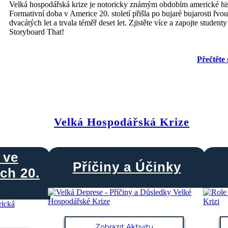
potlačeny útokem na Pearl Harbor, což povede k hospodářskému rozmachu.
Velká hospodářská krize je notoricky známým obdobím americké his
Formativní doba v Americe 20. století přišla po bujaré bujarosti řvo
dvacátých let a trvala téměř deset let. Zjistěte více a zapojte student
Storyboard That!
Legend
Přečtěte 
2 Years and 272 Days
Time Break
Create your own at Storyboard That
Velká Hospodářská Krize
 ve
Příčiny a Účinky
ch 20.
Zobrazit Aktivitu