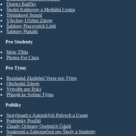
District Balíčky
Školní Knihovny a Mediální Centra
Tréninkové Sezení
Všechny Učební Zdroje
Šablony Pracovních Listů
Šablony Plakátů
Pro Studenty
Moje Třída
Photos For Class
Pro Týmy
Bezplatná Zkušební Verze pro Týmy
Obchodní Zdroje
Vytvořte pro Práci
Připojit ke Svému Týmu
Politiky
Storyboard o Autorských Právech a Usage
Podmínky Použití
Zásady Ochrany Osobních Údajů
Soukromí a Zabezpečení pro Školy a Studenty