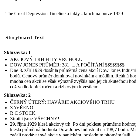
The Great Depression Timeline a fakty - krach na burze 1929
Storyboard Text
Skluzavka: 1
AKCIOVÝ TRH HITY VRCHOLU
DOW JONES PRŮMĚR: 381 .... A POČÍTÁNÍ $$$$$$$$
Dne 8. září 1929 dosáhla průměrná cena akcií Dow Jones Industr
bodů. Cenový průměr dominoval novinkám a médiím. Reálná ho
mnoha cen akcií se však výrazně zvýšila nad jejich skutečnou ho
což vedlo k překročení a rizikovým investicím.
Skluzavka: 2
ČERNÝ ÚTERÝ: HAVÁRIE AKCIOVÉHO TRHU
ZAVŘENO
R C STOCK
Ztratili jsme VŠECHNY!
29. října 1929 klesá akciový trh. Po dni poklesu průměrné hodnot
klesla průměrná hodnota Dow Jones Industrial na 198,7 bodu. M
začali prodávat své akcie v panickém, posledním pitomém úsilí