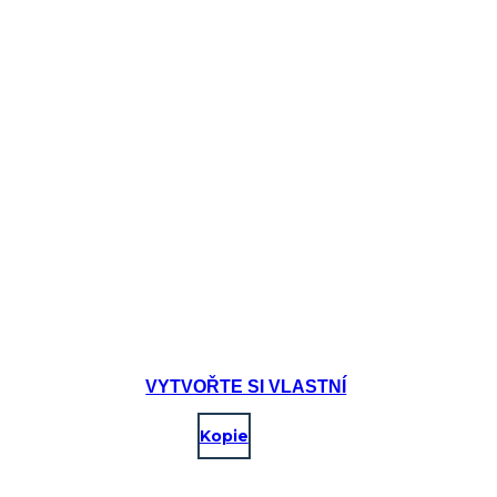
v historii má federální vláda silnou ruku v blahobytu a bezpečnosti svých
občanů. Jedná se o jednu z mnoha iniciativ, která mění vnímání vládního
zásahu do bohatství a ekonomiky lidí.
VYTVOŘTE SI VLASTNÍ
Kopie