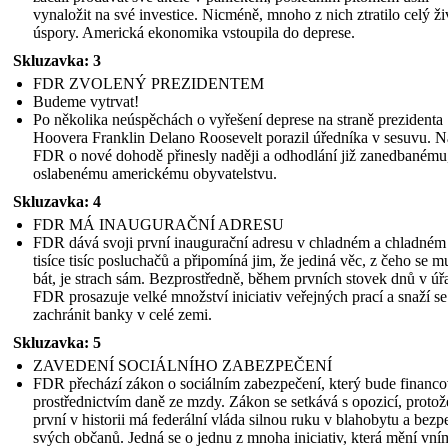
vynaložit na své investice. Nicméně, mnoho z nich ztratilo celý ži
úspory. Americká ekonomika vstoupila do deprese.
Skluzavka: 3
FDR ZVOLENÝ PREZIDENTEM
Budeme vytrvat!
Po několika neúspěchách o vyřešení deprese na straně prezidenta
Hoovera Franklin Delano Roosevelt porazil úředníka v sesuvu. 
FDR o nové dohodě přinesly naději a odhodlání již zanedbanému
oslabenému americkému obyvatelstvu.
Skluzavka: 4
FDR MÁ INAUGURAČNÍ ADRESU
FDR dává svoji první inaugurační adresu v chladném a chladném
tisíce tisíc posluchačů a připomíná jim, že jediná věc, z čeho se 
bát, je strach sám. Bezprostředně, během prvních stovek dnů v úř
FDR prosazuje velké množství iniciativ veřejných prací a snaží se
zachránit banky v celé zemi.
Skluzavka: 5
ZAVEDENÍ SOCIÁLNÍHO ZABEZPEČENÍ
FDR přechází zákon o sociálním zabezpečení, který bude financ
prostřednictvím daně ze mzdy. Zákon se setkává s opozicí, protož
první v historii má federální vláda silnou ruku v blahobytu a bezp
svých občanů. Jedná se o jednu z mnoha iniciativ, která mění vní