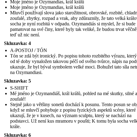
Moje jméno je Ozymandias, král králů
Moje jméno je Ozymandias, král králů
Mluvčí používají slova jako starožitnost, obrovské, rozbité, chlad
zoufalé, zbytky, rozpad a vrak, aby zdůraznily, že tato velká král
socha je nyní rozbitá v odpadu. Ozymandiás si myslel, že si bude
pamatovat na své činy, které byly tak veliké, že budou trvat věčně
teď už nic není.
Skluzavka: 4
A-POSTOJ / TÓN
Tón se zdá být ironický. Po popisu tohoto rozbitého výrazu, který
od té doby vynaložen takovou péčí od svého tvůrce, nápis na pod
ukazuje, že byl býval symbolem velké moci. Bohužel tato síla net
na Ozymandiasi.
Skluzavka: 5
S-SHIFT
Mé jméno je Ozymandiáš, král králů, pohled na mé skutky, silné 
zoufalé!
Stejně jako u většiny sonetů dochází k posunu. Tento posun se ob
když se mluvčí pohybuje z popisu fyzických aspektů scény, které
ukazují, že je v kusech, na význam sculptu, který se nachází na
podstavci. Už není kus mramoru v poušti; K tomu byla socha vel
krále.
Skluzavka: 6