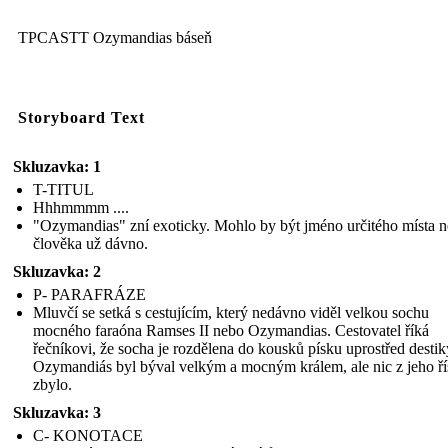
TPCASTT Ozymandias báseň
Storyboard Text
Skluzavka: 1
T-TITUL
Hhhmmmm ....
"Ozymandias" zní exoticky. Mohlo by být jméno určitého místa 
člověka už dávno.
Skluzavka: 2
P- PARAFRÁZE
Mluvčí se setká s cestujícím, který nedávno viděl velkou sochu
mocného faraóna Ramses II nebo Ozymandias. Cestovatel říká
řečníkovi, že socha je rozdělena do kousků písku uprostřed destik
Ozymandiás byl býval velkým a mocným králem, ale nic z jeho ří
zbylo.
Skluzavka: 3
C- KONOTACE