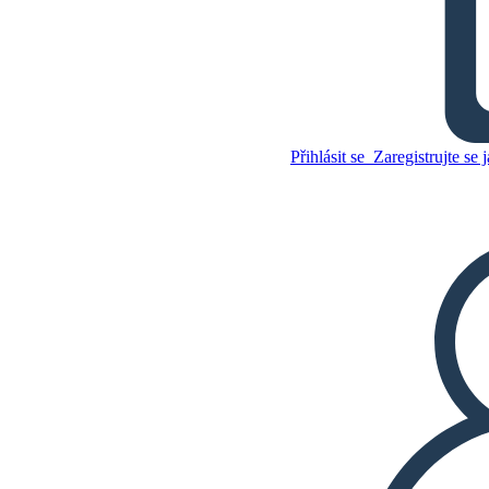
TPCASTT v "Ozymandias"
Přihlásit se
Zaregistrujte se j
Zkopírujte tento scénář
VYTVOŘIT STORYBOARD
Zkopírujte tento scénář
VYTVOŘIT STORYBOARD
PŘEHRÁT PREZENTACI
PŘEČTI MI