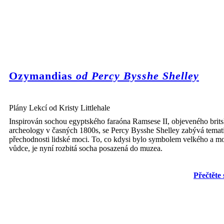
Ozymandias
od Percy Bysshe Shelley
Plány Lekcí od Kristy Littlehale
Inspirován sochou egyptského faraóna Ramsese II, objeveného brit
archeology v časných 1800s, se Percy Bysshe Shelley zabývá temat
přechodnosti lidské moci. To, co kdysi bylo symbolem velkého a 
vůdce, je nyní rozbitá socha posazená do muzea.
Přečtěte 