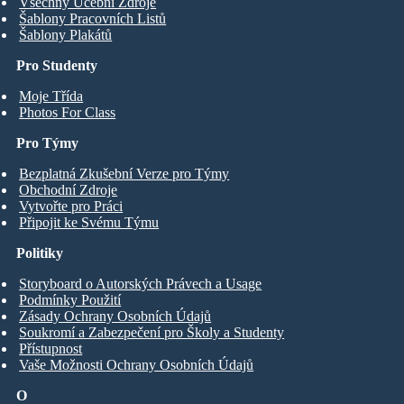
Všechny Učební Zdroje
Šablony Pracovních Listů
Šablony Plakátů
Pro Studenty
Moje Třída
Photos For Class
Pro Týmy
Bezplatná Zkušební Verze pro Týmy
Obchodní Zdroje
Vytvořte pro Práci
Připojit ke Svému Týmu
Politiky
Storyboard o Autorských Právech a Usage
Podmínky Použití
Zásady Ochrany Osobních Údajů
Soukromí a Zabezpečení pro Školy a Studenty
Přístupnost
Vaše Možnosti Ochrany Osobních Údajů
O