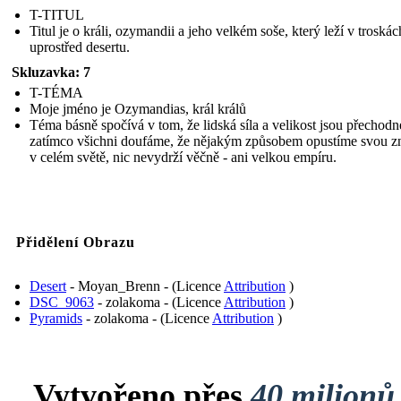
T-TITUL
Titul je o králi, ozymandii a jeho velkém soše, který leží v troskác
uprostřed desertu.
Skluzavka: 7
T-TÉMA
Moje jméno je Ozymandias, král králů
Téma básně spočívá v tom, že lidská síla a velikost jsou přechodn
zatímco všichni doufáme, že nějakým způsobem opustíme svou 
v celém světě, nic nevydrží věčně - ani velkou empíru.
Přidělení Obrazu
Desert
- Moyan_Brenn - (Licence
Attribution
)
DSC_9063
- zolakoma - (Licence
Attribution
)
Pyramids
- zolakoma - (Licence
Attribution
)
Vytvořeno přes
40 milionů