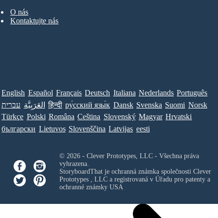
O nás
Kontaktujte nás
English
Español
Français
Deutsch
Italiana
Nederlands
Português
עברית
العَرَبِيَّة
हिन्दी
ру́сский язы́к
Dansk
Svenska
Suomi
Norsk
Türkçe
Polski
Româna
Ceština
Slovenský
Magyar
Hrvatski
български
Lietuvos
Slovenščina
Latvijas
eesti
© 2026 - Clever Prototypes, LLC - Všechna práva
vyhrazena.
StoryboardThat je ochranná známka společnosti
Clever
Prototypes , LLC
a registrovaná v Úřadu pro patenty a
ochranné známky USA