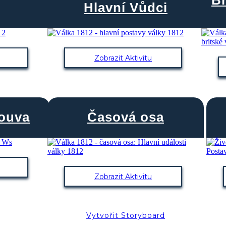
Hlavní Vůdci
Legend
214 Days and 1 Hours
Zobrazit Aktivitu
Time Break
Create your own at Storyboard That
ouva
Časová osa
Zobrazit Aktivitu
Vytvořit Storyboard