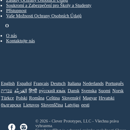
Zásady Ochrany Osobních Údajů
Soukromí a Zabezpečení pro Školy a Studenty
Přístupnost
Vaše Možnosti Ochrany Osobních Údajů
O
O nás
Kontaktujte nás
English
Español
Français
Deutsch
Italiana
Nederlands
Português
עברית
العَرَبِيَّة
हिन्दी
ру́сский язы́к
Dansk
Svenska
Suomi
Norsk
Türkçe
Polski
Româna
Ceština
Slovenský
Magyar
Hrvatski
български
Lietuvos
Slovenščina
Latvijas
eesti
© 2026 - Clever Prototypes, LLC - Všechna práva
vyhrazena.