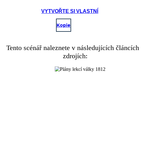
VYTVOŘTE SI VLASTNÍ
Kopie
Tento scénář naleznete v následujících článcích
zdrojích:
SPÁLENÍ V WASHINGTONU
Wed Aug
11: