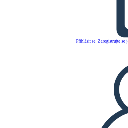
Válka 1812 - Mezi hlavní
události války v roce 1812
Přihlásit se
Zaregistrujte se j
Zkopírujte tento scénář
VYTVOŘIT STORYBOARD
Zkopírujte tento scénář
VYTVOŘIT STORYBOARD
PŘEHRÁT PREZENTACI
PŘEČTI MI