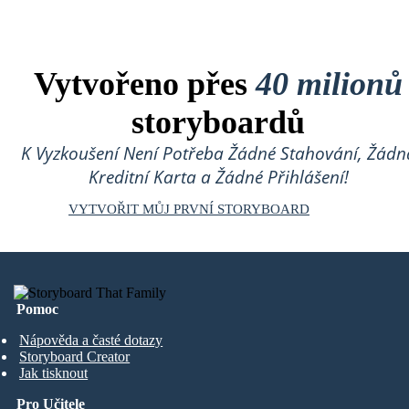
Vytvořeno přes
40 milionů
storyboardů
K Vyzkoušení Není Potřeba Žádné Stahování, Žádn
Kreditní Karta a Žádné Přihlášení!
VYTVOŘIT MŮJ PRVNÍ STORYBOARD
Pomoc
Nápověda a časté dotazy
Storyboard Creator
Jak tisknout
Pro Učitele