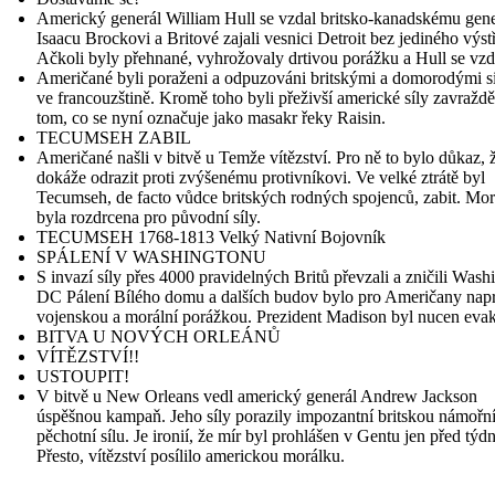
Americký generál William Hull se vzdal britsko-kanadskému gen
Isaacu Brockovi a Britové zajali vesnici Detroit bez jediného výst
Ačkoli byly přehnané, vyhrožovaly drtivou porážku a Hull se vzdá
Američané byli poraženi a odpuzováni britskými a domorodými s
ve francouzštině. Kromě toho byli přeživší americké síly zavražd
tom, co se nyní označuje jako masakr řeky Raisin.
TECUMSEH ZABIL
Američané našli v bitvě u Temže vítězství. Pro ně to bylo důkaz, 
dokáže odrazit proti zvýšenému protivníkovi. Ve velké ztrátě byl
Tecumseh, de facto vůdce britských rodných spojenců, zabit. Mor
byla rozdrcena pro původní síly.
TECUMSEH 1768-1813 Velký Nativní Bojovník
SPÁLENÍ V WASHINGTONU
S invazí síly přes 4000 pravidelných Britů převzali a zničili Wash
DC Pálení Bílého domu a dalších budov bylo pro Američany nap
vojenskou a morální porážkou. Prezident Madison byl nucen eva
BITVA U NOVÝCH ORLEÁNŮ
VÍTĚZSTVÍ!!
USTOUPIT!
V bitvě u New Orleans vedl americký generál Andrew Jackson
úspěšnou kampaň. Jeho síly porazily impozantní britskou námořní
pěchotní sílu. Je ironií, že mír byl prohlášen v Gentu jen před týd
Přesto, vítězství posílilo americkou morálku.