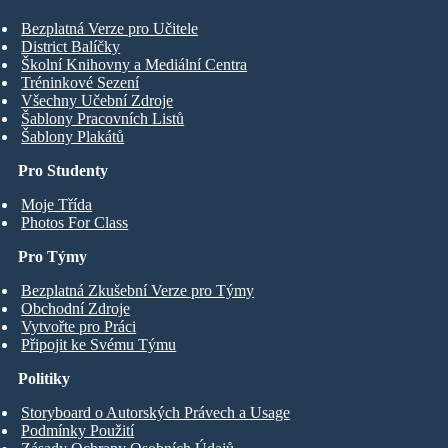
Bezplatná Verze pro Učitele
District Balíčky
Školní Knihovny a Mediální Centra
Tréninkové Sezení
Všechny Učební Zdroje
Šablony Pracovních Listů
Šablony Plakátů
Pro Studenty
Moje Třída
Photos For Class
Pro Týmy
Bezplatná Zkušební Verze pro Týmy
Obchodní Zdroje
Vytvořte pro Práci
Připojit ke Svému Týmu
Politiky
Storyboard o Autorských Právech a Usage
Podmínky Použití