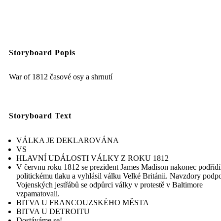
Storyboard Popis
War of 1812 časové osy a shrnutí
Storyboard Text
VÁLKA JE DEKLAROVÁNA
VS
HLAVNÍ UDÁLOSTI VÁLKY Z ROKU 1812
V červnu roku 1812 se prezident James Madison nakonec podřídi
politickému tlaku a vyhlásil válku Velké Británii. Navzdory podp
Vojenských jestřábů se odpůrci války v protestě v Baltimore
vzpamatovali.
BITVA U FRANCOUZSKÉHO MĚSTA
BITVA U DETROITU
Dostáváme se!