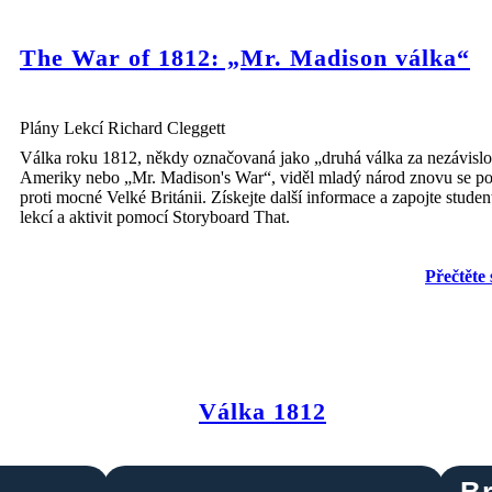
The War of 1812: „Mr. Madison válka“
S invazí síly přes 4000 pravidelných Britů převzali a zničili
Washington DC Pálení Bílého domu a dalších budov bylo pro
Američany naprosto vojenskou a morální porážkou. Prezident
Plány Lekcí Richard Cleggett
Madison byl nucen evakuovat.
Válka roku 1812, někdy označovaná jako „druhá válka za nezávislo
Ameriky nebo „Mr. Madison's War“, viděl mladý národ znovu se po
proti mocné Velké Británii. Získejte další informace a zapojte studen
lekcí a aktivit pomocí Storyboard That.
Přečtěte 
Válka 1812
Br