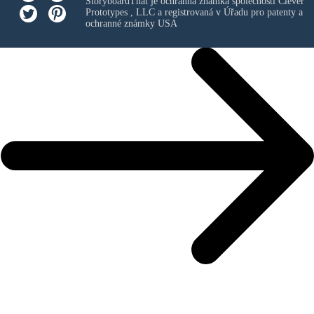
StoryboardThat je ochranná známka společnosti
Clever
Prototypes , LLC
a registrovaná v Úřadu pro patenty a
ochranné známky USA