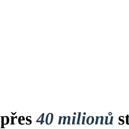
 přes
40 milionů
s