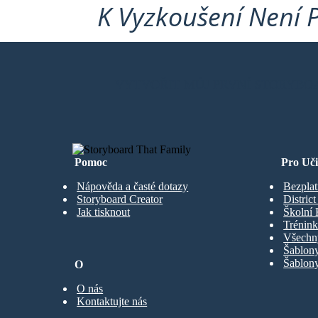
K Vyzkoušení Není 
VYTVOŘIT MŮJ PRVNÍ STORYBO
Pomoc
Pro Uči
Nápověda a časté dotazy
Bezplat
Storyboard Creator
Distric
Jak tisknout
Školní 
Trénink
Všechn
Šablony
Šablony
O
O nás
Kontaktujte nás