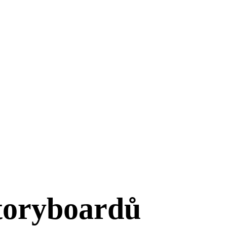
toryboardů