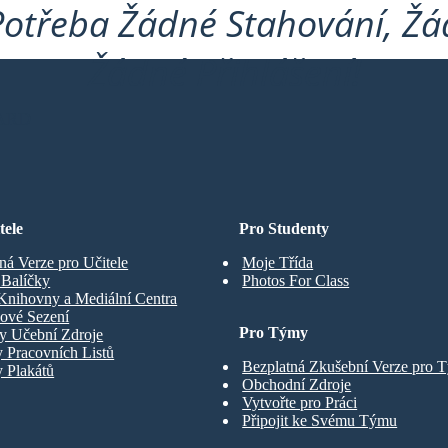
Potřeba Žádné Stahování, Žád
Žádné Přihlášení!
ARD
tele
Pro Studenty
ná Verze pro Učitele
Moje Třída
t Balíčky
Photos For Class
Knihovny a Mediální Centra
ové Sezení
Pro Týmy
y Učební Zdroje
 Pracovních Listů
Bezplatná Zkušební Verze pro 
 Plakátů
Obchodní Zdroje
Vytvořte pro Práci
Připojit ke Svému Týmu