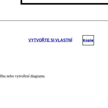
VYTVOŘTE SI VLASTNÍ
Kopie
íběhu nebo vytvoření diagramu