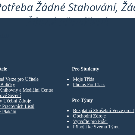
Potřeba Žádné Stahování, Žád
Žádné Přihlášení!
ARD
tele
Pro Studenty
ná Verze pro Učitele
Moje Třída
t Balíčky
Photos For Class
Knihovny a Mediální Centra
ové Sezení
Pro Týmy
y Učební Zdroje
 Pracovních Listů
Bezplatná Zkušební Verze pro 
 Plakátů
Obchodní Zdroje
Vytvořte pro Práci
Připojit ke Svému Týmu