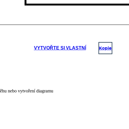
VYTVOŘTE SI VLASTNÍ
Kopie
íběhu nebo vytvoření diagramu