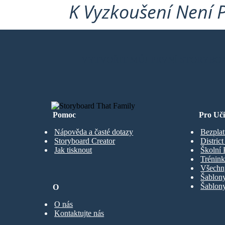
K Vyzkoušení Není 
VYTVOŘIT MŮJ PRVNÍ STORYBO
Pomoc
Pro Uči
Nápověda a časté dotazy
Bezplat
Storyboard Creator
Distric
Jak tisknout
Školní 
Trénink
Všechn
Šablony
Šablony
O
O nás
Kontaktujte nás