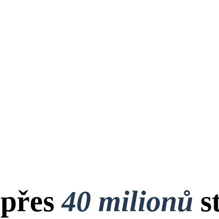
 přes
40 milionů
s