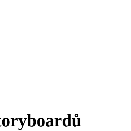
toryboardů