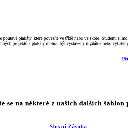
te poutavé plakáty, které pověsíte ve třídě nebo ve škole! Studenti si m
mných projektů a plakáty mohou být vystaveny digitálně nebo vytištěny
Pře
te se na některé z našich dalších šablon 
Slovní Zásoba