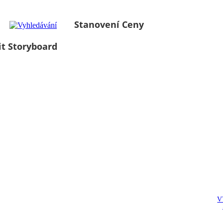
Stanovení Ceny
it Storyboard
V