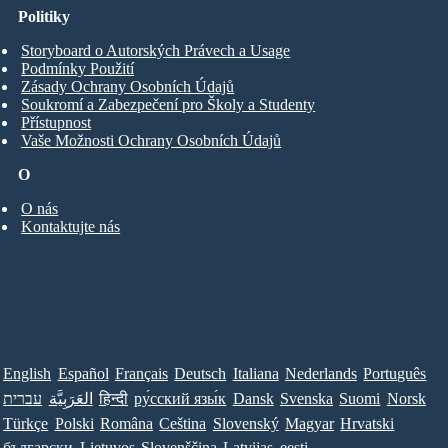
Politiky
Storyboard o Autorských Právech a Usage
Podmínky Použití
Zásady Ochrany Osobních Údajů
Soukromí a Zabezpečení pro Školy a Studenty
Přístupnost
Vaše Možnosti Ochrany Osobních Údajů
O
O nás
Kontaktujte nás
English
Español
Français
Deutsch
Italiana
Nederlands
Português
עברית
العَرَبِيَّة
हिन्दी
ру́сский язы́к
Dansk
Svenska
Suomi
Norsk
Türkçe
Polski
Româna
Ceština
Slovenský
Magyar
Hrvatski
български
Lietuvos
Slovenščina
Latvijas
eesti