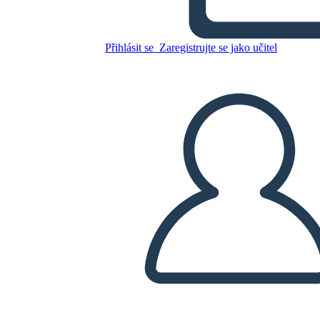
Zkopírujte tento scénář
VYTVOŘIT STORYBOARD
Přihlásit se
Zaregistrujte se jako učitel
PŘEHRÁT PREZENTACI
PŘEČTI MI