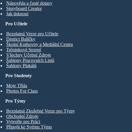
Nápověda a časté dotazy
Storyboard Creator
Jak tisknout
Pro Učitele
Bezplatná Verze pro Učitele
District Balíčky
Školní Knihovny a Mediální Centra
Tréninkové Sezení
Všechny Učební Zdroje
Šablony Pracovních Listů
Šablony Plakátů
Pro Studenty
Moje Třída
Photos For Class
Pro Týmy
Bezplatná Zkušební Verze pro Týmy
Obchodní Zdroje
Vytvořte pro Práci
Připojit ke Svému Týmu