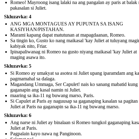
Romeo! Mayroong isang lalaki na ang pangalan ay paris at balak
pakasalan si Juliet.
Skluzavka: 4
ANG MGA MONTAGUES AY PUPUNTA SA ISANG
KASIYHAN/PISTAHAN.
Marami kapang dapat matutunan at mapagdaanan, Romeo.
Sa tingin ko, Gusto ko nang maikasal 'kay Juliet at tuluyang mag
kabiyak nito, Friar.
Ipinapaliwanag ni Romeo na gusto niyang maikasal 'kay Juliet at
maging asawa ito.
Skluzavka: 5
Si Romeo ay umakyat sa asotea ni Juliet upang iparamdam ang k
pagmamahal sa dalaga.
Magandang Ummaga, Ser Capulet! nais ko sanang mabatid kung 
gaganapin ang kasal namin ni Juliet.
maaring sa ika-11 ng buwang marso, Paris.
Si Capulet at Paris ay naguusap sa gaganaping kasalan sa pagitan 
Juliet at Paris na gaganapin sa ika-11 ng buwang marso.
Skluzavka: 6
Ang narse ni Juliet ay binalaan si Romeo tungkol gaganaping kasa
Juliet at Paris.
Pagpalain kayo nawa ng Panginoon.