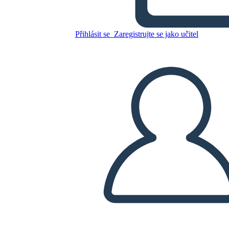
Přihlásit se
Zaregistrujte se jako učitel
Zkopírujte tento scénář
VYTVOŘIT STORYBOARD
PŘEHRÁT PREZENTACI
PŘEČTI MI