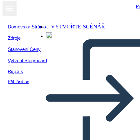
Př
VYTVOŘTE SCÉNÁŘ
Domovská Stránka
Zdroje
Zobrazit jako
Stanovení Ceny
prezentaci
Vytvořit Storyboard
Rejstřík
Přihlásit se
Untitled Storyboard