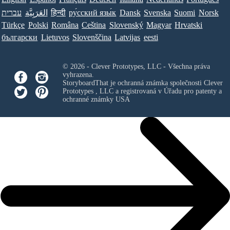
עברית
العَرَبِيَّة
हिन्दी
ру́сский язы́к
Dansk
Svenska
Suomi
Norsk
Türkçe
Polski
Româna
Ceština
Slovenský
Magyar
Hrvatski
български
Lietuvos
Slovenščina
Latvijas
eesti
© 2026 - Clever Prototypes, LLC - Všechna práva
vyhrazena.
StoryboardThat je ochranná známka společnosti
Clever
Prototypes , LLC
a registrovaná v Úřadu pro patenty a
ochranné známky USA