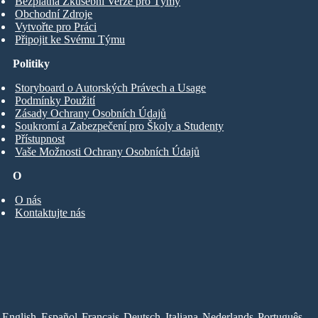
Bezplatná Zkušební Verze pro Týmy
Obchodní Zdroje
Vytvořte pro Práci
Připojit ke Svému Týmu
Politiky
Storyboard o Autorských Právech a Usage
Podmínky Použití
Zásady Ochrany Osobních Údajů
Soukromí a Zabezpečení pro Školy a Studenty
Přístupnost
Vaše Možnosti Ochrany Osobních Údajů
O
O nás
Kontaktujte nás
English
Español
Français
Deutsch
Italiana
Nederlands
Português